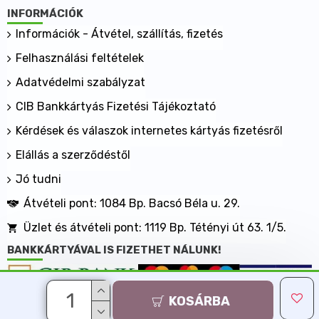
INFORMÁCIÓK
Információk - Átvétel, szállítás, fizetés
Felhasználási feltételek
Adatvédelmi szabályzat
CIB Bankkártyás Fizetési Tájékoztató
Kérdések és válaszok internetes kártyás fizetésről
Elállás a szerződéstől
Jó tudni
Átvételi pont: 1084 Bp. Bacsó Béla u. 29.
Üzlet és átvételi pont: 1119 Bp. Tétényi út 63. 1/5.
BANKKÁRTYÁVAL IS FIZETHET NÁLUNK!
KOSÁRBA
Minden jog fenntartva, MaxShopping Kft. 2013-2026
Árukereső.hu