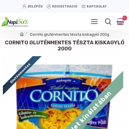
BELÉPÉS
REGISZTRÁCIÓ
KAPCSOLAT
0
Cornito gluténmentes tészta kiskagyló 200g
CORNITO GLUTÉNMENTES TÉSZTA KISKAGYLÓ
200G
Gluténmentes
Tétényi úti üzlet kínálatában