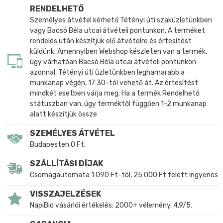
RENDELHETŐ
Személyes átvétel kérhető Tétényi úti szaküzletünkben
vagy Bacsó Béla utcai átvételi pontunkon. A terméket
rendelés után készítjük elő átvételre és értesítést
küldünk. Amennyiben Webshop készleten van a termék,
úgy várhatóan Bacsó Béla utcai átvételi pontunkon
azonnal, Tétényi úti üzletünkben leghamarabb a
munkanap végén, 17:30-tól vehető át. Az értesítést
mindkét esetben várja meg. Ha a termék Rendelhető
státuszban van, úgy terméktől függően 1-2 munkanap
alatt készítjük össze
SZEMÉLYES ÁTVÉTEL
Budapesten 0 Ft.
SZÁLLÍTÁSI DÍJAK
Csomagautomata 1 090 Ft-tól, 25 000 Ft felett ingyenes
VISSZAJELZÉSEK
NapiBio vásárlói értékelés: 2000+ vélemény, 4,9/5.