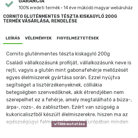
GARANCIA
100% eredeti termék • 14 éve működő magyar webáruház
CORNITO GLUTÉNMENTES TÉSZTA KISKAGYLÓ 200G
TERMÉK VÁSÁRLÁSA, RENDELÉSE
LEÍRÁS
VÉLEMÉNYEK
FIGYELMEZTETÉSEK
Cornito gluténmentes tészta kiskagyló 200g
Családi vállalkozásunk profilját, vállalkozásunk neve is
rejti, vagyis a glutén mint gabonafehérje mellőzését
egyes élelmiszerek gyártása során. Ezzel nyújtva
segítséget a lisztérzékenyeknek, cölliákia
betegségben szenvedőknek, akik étrendjében nem
szerepelhet ez a fehérje, amely megtalálható a búza-,
árpa-, rozs-, és zablisztben. Ezért van szügség a
kukoricalisztből készült élelmiszerekre, hiszen ma az
egészségügyi felmérések alapján Európában minden
százötvenedik ember lisztérzékeny.