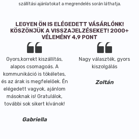
szállítási ajánlatokat a megrendelés során láthatja.
Minőségét megörzi: 2 év.
LEGYEN ÖN IS ELÉGEDETT VÁSÁRLÓNK!
KÖSZÖNJÜK A VISSZAJELZÉSEKET! 2000+
VÉLEMÉNY 4,9 PONT
Gyors,korrekt kiszállítás,
Nagy választék, gyors
alapos csomagoás. A
kiszolgálás
kommunikáció is tökéletes,
és az árak is megfelelőek. Én
Zoltán
elégedett vagyok, ajánlom
másoknak is! Gratulálok,
további sok sikert kívánok!
Gabriella