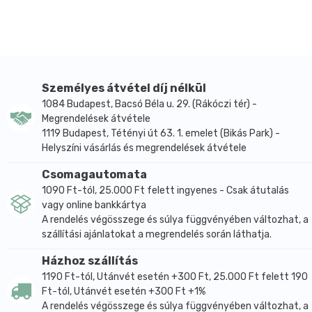
A gyártás során kizárólag természetes alapanyagokat
használunk, az általunk gyártott élelmiszerek
semmiféle tartósítószert, színezéket nem
tartalmaznak. Mint a legrégebbi magyar gyártó,
garantáljuk a mindenkori kiváló minőséget.
CornitoTM Tóthék tésztája száraztészta kiváló
Személyes átvétel díj nélkül
minősége a receptúrának, és a kiváló olasz gépeknek
1084 Budapest, Bacsó Béla u. 29. (Rákóczi tér) -
Megrendelések átvétele
köszönhető. A tészta íze közelít a durumtészta
1119 Budapest, Tétényi út 63. 1. emelet (Bikás Park) -
ízéhez, tehát élvezetes, színe a kukorica
Helyszíni vásárlás és megrendelések átvétele
alapanyagnak köszönhetően szép sárga, és az állagát
főzés után is kiválóan megtartja. Fogyaszthatják:
Csomagautomata
Lisztérzékenyek, tojásérzékenyek,
1090 Ft-tól, 25.000 Ft felett ingyenes - Csak átutalás
tejcukorérzékenyek, szójaérzékenyek, vesebetegek,
vagy online bankkártya
A rendelés végösszege és súlya függvényében változhat, a
tojást nem tartalmaz, így koleszterinmentes.
szállítási ajánlatokat a megrendelés során láthatja.
Összetétel: Kukoricaliszt, Kukoricakeményítő,
Burgonyapehely, dextróz (szőlőcukor).
Házhoz szállítás
1190 Ft-tól, Utánvét esetén +300 Ft, 25.000 Ft felett 190
Energia tartalom / 100g: 1452kJ/346 Kcal;
Ft-tól, Utánvét esetén +300 Ft +1%
Szénhidrát: 77g/ amelybőlcukrok 3,36g; Fehérje: 4g;
A rendelés végösszege és súlya függvényében változhat, a
Zsír: 1,6g amelyből telített zsírsavak: 0,24g.