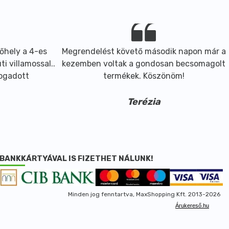
őhely a 4-es
Megrendelést követő második napon már a
i villamossal..
kezemben voltak a gondosan becsomagolt
fogadott
termékek. Köszönöm!
Terézia
BANKKÁRTYÁVAL IS FIZETHET NÁLUNK!
Minden jog fenntartva, MaxShopping Kft. 2013-2026
Árukereső.hu