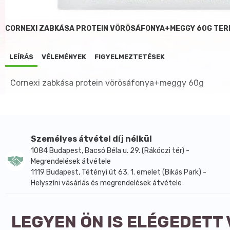
CORNEXI ZABKÁSA PROTEIN VÖRÖSÁFONYA+MEGGY 60G TER
LEÍRÁS
VÉLEMÉNYEK
FIGYELMEZTETÉSEK
Cornexi zabkása protein vörösáfonya+meggy 60g
Személyes átvétel díj nélkül
1084 Budapest, Bacsó Béla u. 29. (Rákóczi tér) -
Megrendelések átvétele
1119 Budapest, Tétényi út 63. 1. emelet (Bikás Park) -
Helyszíni vásárlás és megrendelések átvétele
LEGYEN ÖN IS ELÉGEDETT