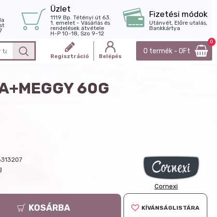
Üzlet
Fizetési módok
1119 Bp. Tétényi út 63.
la
1. emelet - Vásárlás és
Utánvét, Előre utalás,
st
rendelések átvétele
Bankkártya
7
H-P 10-18, Szo 9-12
0
0 termék - 0Ft
Regisztráció
Belépés
YA+MEGGY 60G
313207
g
Cornexi
KOSÁRBA
KÍVÁNSÁGLISTÁRA