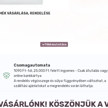
MÉK VÁSÁRLÁSA, RENDELÉSE
Csomagautomata
1090 Ft-tól, 25.000 Ft felett ingyenes - Csak átutalás vagy
online bankkártya
A rendelés végösszege és súlya függvényében változhat, a
szállítási ajánlatokat a megrendelés során láthatja.
 VÁSÁRLÓNK! KÖSZÖNJÜK A 