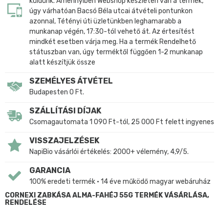
küldünk. Amennyiben Webshop készleten van a termék,
úgy várhatóan Bacsó Béla utcai átvételi pontunkon
azonnal, Tétényi úti üzletünkben leghamarabb a
munkanap végén, 17:30-tól vehető át. Az értesítést
mindkét esetben várja meg. Ha a termék Rendelhető
státuszban van, úgy terméktől függően 1-2 munkanap
alatt készítjük össze
SZEMÉLYES ÁTVÉTEL
Budapesten 0 Ft.
SZÁLLÍTÁSI DÍJAK
Csomagautomata 1 090 Ft-tól, 25 000 Ft felett ingyenes
VISSZAJELZÉSEK
NapiBio vásárlói értékelés: 2000+ vélemény, 4,9/5.
GARANCIA
100% eredeti termék • 14 éve működő magyar webáruház
CORNEXI ZABKÁSA ALMA-FAHÉJ 55G TERMÉK VÁSÁRLÁSA,
RENDELÉSE