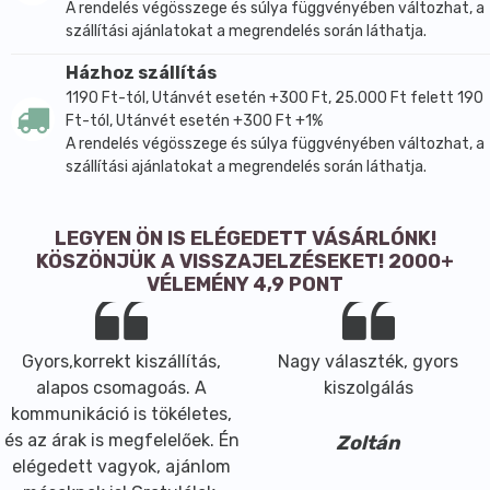
A rendelés végösszege és súlya függvényében változhat, a
szállítási ajánlatokat a megrendelés során láthatja.
Házhoz szállítás
1190 Ft-tól, Utánvét esetén +300 Ft, 25.000 Ft felett 190
Ft-tól, Utánvét esetén +300 Ft +1%
A rendelés végösszege és súlya függvényében változhat, a
szállítási ajánlatokat a megrendelés során láthatja.
LEGYEN ÖN IS ELÉGEDETT VÁSÁRLÓNK!
KÖSZÖNJÜK A VISSZAJELZÉSEKET! 2000+
VÉLEMÉNY 4,9 PONT
Gyors,korrekt kiszállítás,
Nagy választék, gyors
alapos csomagoás. A
kiszolgálás
kommunikáció is tökéletes,
és az árak is megfelelőek. Én
Zoltán
elégedett vagyok, ajánlom