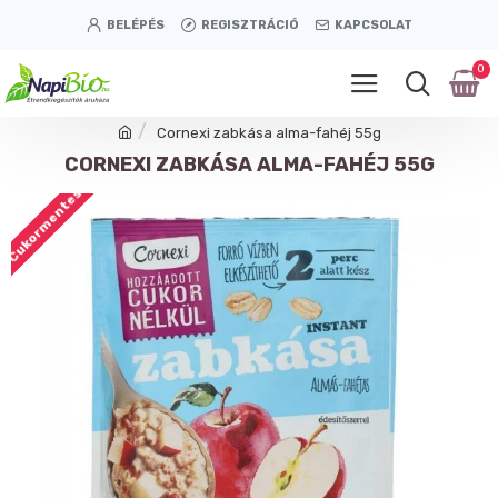
BELÉPÉS
REGISZTRÁCIÓ
KAPCSOLAT
0
Cornexi zabkása alma-fahéj 55g
CORNEXI ZABKÁSA ALMA-FAHÉJ 55G
Cukormentes