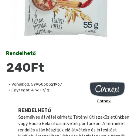
Rendelhető
240Ft
Vonalkód:
5998038321967
Egységár:
4.36 Ft/ g
Cornexi
RENDELHETŐ
Személyes átvétel kérhető Tétényi úti szaküzletünkben
vagy Bacsó Béla utcai átvételi pontunkon. A terméket
rendelés után készítjük elő átvételre és értesítést