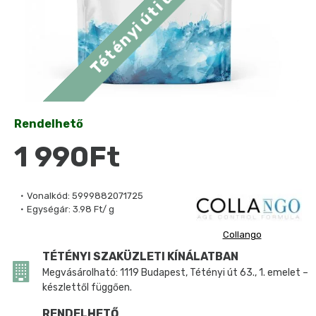
Rendelhető
1 990Ft
Vonalkód:
5999882071725
Egységár:
3.98 Ft/ g
Collango
TÉTÉNYI SZAKÜZLETI KÍNÁLATBAN
Megvásárolható: 1119 Budapest, Tétényi út 63., 1. emelet –
készlettől függően.
RENDELHETŐ