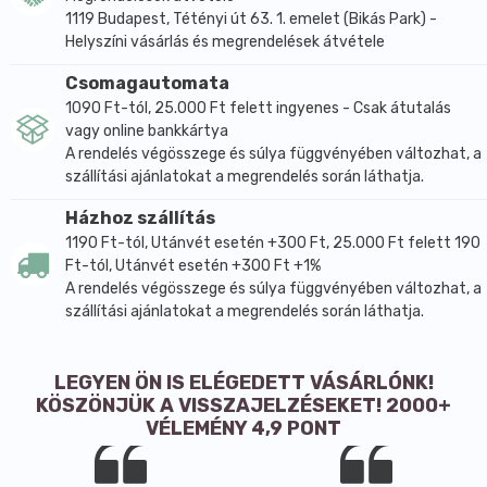
1119 Budapest, Tétényi út 63. 1. emelet (Bikás Park) -
Helyszíni vásárlás és megrendelések átvétele
Csomagautomata
1090 Ft-tól, 25.000 Ft felett ingyenes - Csak átutalás
vagy online bankkártya
A rendelés végösszege és súlya függvényében változhat, a
szállítási ajánlatokat a megrendelés során láthatja.
Házhoz szállítás
1190 Ft-tól, Utánvét esetén +300 Ft, 25.000 Ft felett 190
Ft-tól, Utánvét esetén +300 Ft +1%
A rendelés végösszege és súlya függvényében változhat, a
szállítási ajánlatokat a megrendelés során láthatja.
LEGYEN ÖN IS ELÉGEDETT VÁSÁRLÓNK!
KÖSZÖNJÜK A VISSZAJELZÉSEKET! 2000+
VÉLEMÉNY 4,9 PONT