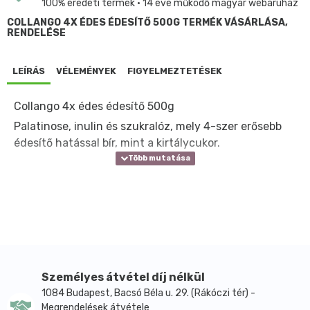
100% eredeti termék • 14 éve működő magyar webáruház
COLLANGO 4X ÉDES ÉDESÍTŐ 500G TERMÉK VÁSÁRLÁSA,
RENDELÉSE
LEÍRÁS
VÉLEMÉNYEK
FIGYELMEZTETÉSEK
Collango 4x édes édesítő 500g
Palatinose, inulin és szukralóz, mely 4-szer erősebb
édesítő hatással bír, mint a kirtálycukor.
Személyes átvétel díj nélkül
1084 Budapest, Bacsó Béla u. 29. (Rákóczi tér) -
Megrendelések átvétele