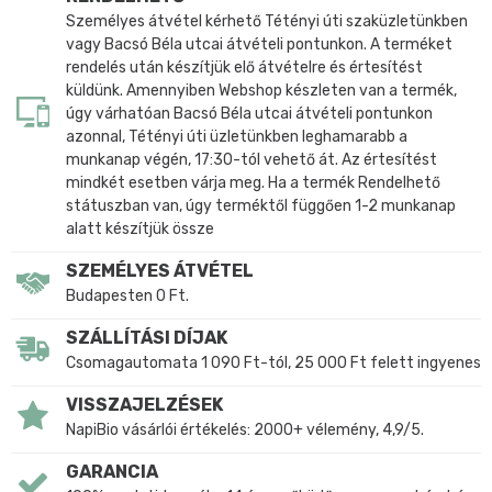
Személyes átvétel kérhető Tétényi úti szaküzletünkben
vagy Bacsó Béla utcai átvételi pontunkon. A terméket
rendelés után készítjük elő átvételre és értesítést
küldünk. Amennyiben Webshop készleten van a termék,
úgy várhatóan Bacsó Béla utcai átvételi pontunkon
azonnal, Tétényi úti üzletünkben leghamarabb a
munkanap végén, 17:30-tól vehető át. Az értesítést
mindkét esetben várja meg. Ha a termék Rendelhető
státuszban van, úgy terméktől függően 1-2 munkanap
alatt készítjük össze
SZEMÉLYES ÁTVÉTEL
Budapesten 0 Ft.
SZÁLLÍTÁSI DÍJAK
Csomagautomata 1 090 Ft-tól, 25 000 Ft felett ingyenes
VISSZAJELZÉSEK
NapiBio vásárlói értékelés: 2000+ vélemény, 4,9/5.
GARANCIA