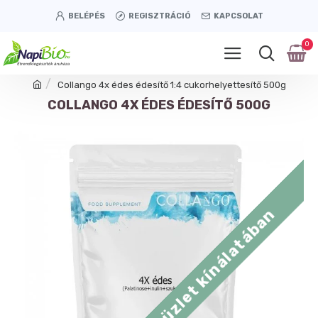
BELÉPÉS
REGISZTRÁCIÓ
KAPCSOLAT
0
Collango 4x édes édesítő 1:4 cukorhelyettesítő 500g
COLLANGO 4X ÉDES ÉDESÍTŐ 500G
Tétényi úti üzlet kínálatában