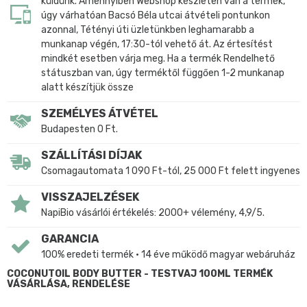
küldünk. Amennyiben Webshop készleten van a termék,
úgy várhatóan Bacsó Béla utcai átvételi pontunkon
azonnal, Tétényi úti üzletünkben leghamarabb a
munkanap végén, 17:30-tól vehető át. Az értesítést
mindkét esetben várja meg. Ha a termék Rendelhető
státuszban van, úgy terméktől függően 1-2 munkanap
alatt készítjük össze
SZEMÉLYES ÁTVÉTEL
Budapesten 0 Ft.
SZÁLLÍTÁSI DÍJAK
Csomagautomata 1 090 Ft-tól, 25 000 Ft felett ingyenes
VISSZAJELZÉSEK
NapiBio vásárlói értékelés: 2000+ vélemény, 4,9/5.
GARANCIA
100% eredeti termék • 14 éve működő magyar webáruház
COCONUTOIL BODY BUTTER - TESTVAJ 100ML TERMÉK
VÁSÁRLÁSA, RENDELÉSE