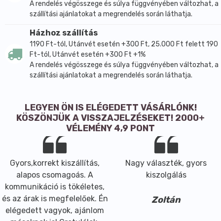
A rendelés végösszege és súlya függvényében változhat, a
szállítási ajánlatokat a megrendelés során láthatja.
Házhoz szállítás
1190 Ft-tól, Utánvét esetén +300 Ft, 25.000 Ft felett 190
Ft-tól, Utánvét esetén +300 Ft +1%
A rendelés végösszege és súlya függvényében változhat, a
szállítási ajánlatokat a megrendelés során láthatja.
LEGYEN ÖN IS ELÉGEDETT VÁSÁRLÓNK!
KÖSZÖNJÜK A VISSZAJELZÉSEKET! 2000+
VÉLEMÉNY 4,9 PONT
Gyors,korrekt kiszállítás,
Nagy választék, gyors
alapos csomagoás. A
kiszolgálás
kommunikáció is tökéletes,
és az árak is megfelelőek. Én
Zoltán
elégedett vagyok, ajánlom