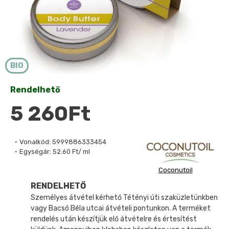
BIO
Rendelhető
5 260Ft
Vonalkód:
5999886333454
Egységár:
52.60 Ft/ ml
Coconutoil
RENDELHETŐ
Személyes átvétel kérhető Tétényi úti szaküzletünkben
vagy Bacsó Béla utcai átvételi pontunkon. A terméket
rendelés után készítjük elő átvételre és értesítést