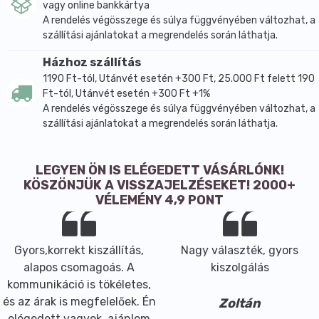
vagy online bankkártya
A rendelés végösszege és súlya függvényében változhat, a
szállítási ajánlatokat a megrendelés során láthatja.
Házhoz szállítás
1190 Ft-tól, Utánvét esetén +300 Ft, 25.000 Ft felett 190
Ft-tól, Utánvét esetén +300 Ft +1%
A rendelés végösszege és súlya függvényében változhat, a
szállítási ajánlatokat a megrendelés során láthatja.
LEGYEN ÖN IS ELÉGEDETT VÁSÁRLÓNK!
KÖSZÖNJÜK A VISSZAJELZÉSEKET! 2000+
VÉLEMÉNY 4,9 PONT
Gyors,korrekt kiszállítás,
Nagy választék, gyors
alapos csomagoás. A
kiszolgálás
kommunikáció is tökéletes,
és az árak is megfelelőek. Én
Zoltán
elégedett vagyok, ajánlom