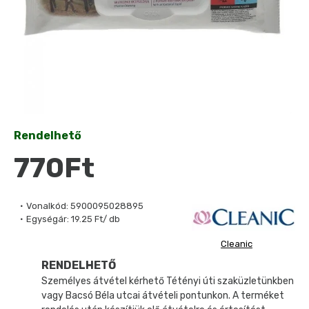
Rendelhető
770Ft
Vonalkód:
5900095028895
Egységár:
19.25 Ft/ db
Cleanic
RENDELHETŐ
Személyes átvétel kérhető Tétényi úti szaküzletünkben
vagy Bacsó Béla utcai átvételi pontunkon. A terméket