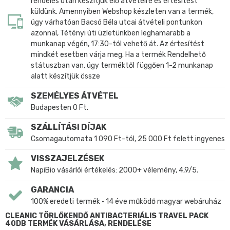
rendelés után készítjük elő átvételre és értesítést
küldünk. Amennyiben Webshop készleten van a termék,
úgy várhatóan Bacsó Béla utcai átvételi pontunkon
azonnal, Tétényi úti üzletünkben leghamarabb a
munkanap végén, 17:30-tól vehető át. Az értesítést
mindkét esetben várja meg. Ha a termék Rendelhető
státuszban van, úgy terméktől függően 1-2 munkanap
alatt készítjük össze
SZEMÉLYES ÁTVÉTEL
Budapesten 0 Ft.
SZÁLLÍTÁSI DÍJAK
Csomagautomata 1 090 Ft-tól, 25 000 Ft felett ingyenes
VISSZAJELZÉSEK
NapiBio vásárlói értékelés: 2000+ vélemény, 4,9/5.
GARANCIA
100% eredeti termék • 14 éve működő magyar webáruház
CLEANIC TÖRLŐKENDŐ ANTIBACTERIÁLIS TRAVEL PACK
40DB TERMÉK VÁSÁRLÁSA, RENDELÉSE