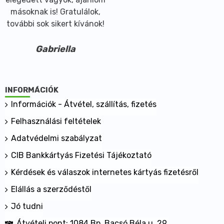
másoknak is! Gratulálok,
további sok sikert kívánok!
Gabriella
INFORMÁCIÓK
Információk - Átvétel, szállítás, fizetés
Felhasználási feltételek
Adatvédelmi szabályzat
CIB Bankkártyás Fizetési Tájékoztató
Kérdések és válaszok internetes kártyás fizetésről
Elállás a szerződéstől
Jó tudni
Átvételi pont: 1084 Bp. Bacsó Béla u. 29.