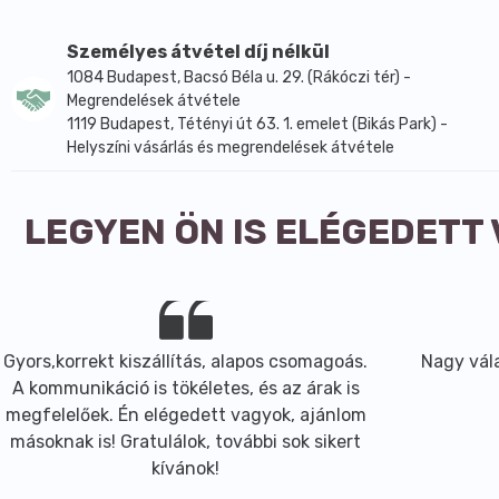
Energia
1435 kj/338 kcal
933 kj
11,10%
8400 kj/ 2000 kca
Zsír összesen
0,85 g
0,55 g
0,80%
70 g
Személyes átvétel díj nélkül
Telített zsírsavak
0,20 g
0,13 g
0,70%
20 g
1084 Budapest, Bacsó Béla u. 29. (Rákóczi tér) -
Szénhidrát
75,83 g
49,29 g
19%
260 g
Megrendelések átvétele
Ebből cukor
0,81 g
0,53 g
0,60%
90 g
1119 Budapest, Tétényi út 63. 1. emelet (Bikás Park) -
Fehérje
5,32 g
3,46 g
6,90%
50 g
Helyszíni vásárlás és megrendelések átvétele
Só
0,05 g
0,03 g
<0,5%
6 g
Rostanyag
3,02 g
1,96 g
LEGYEN ÖN IS ELÉGEDETT
Gyors,korrekt kiszállítás, alapos csomagoás.
Nagy vála
A kommunikáció is tökéletes, és az árak is
megfelelőek. Én elégedett vagyok, ajánlom
másoknak is! Gratulálok, további sok sikert
kívánok!