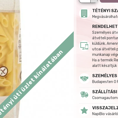
TÉTÉNYI SZ
Megvásárolható:
RENDELHET
Személyes átvé
átvételi pontun
küldünk. Amenn
utcai átvételi
tényi úti üzlet kínálatában
munkanap végén
Ha a termék R
alatt készítjük
SZEMÉLYES
Budapesten 0 
SZÁLLÍTÁSI
Csomagautomat
VISSZAJEL
NapiBio vásárló