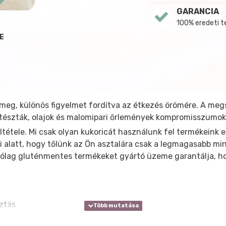
GARANCIA
100% eredeti 
E
eg, különös figyelmet fordítva az étkezés örömére. A megsz
tészták, olajok és malomipari őrlemények kompromisszumok 
eltétele. Mi csak olyan kukoricát használunk fel termékeink
ei alatt, hogy tőlünk az Ön asztalára csak a legmagasabb 
árólag gluténmentes termékeket gyártó üzeme garantálja, h
ztás