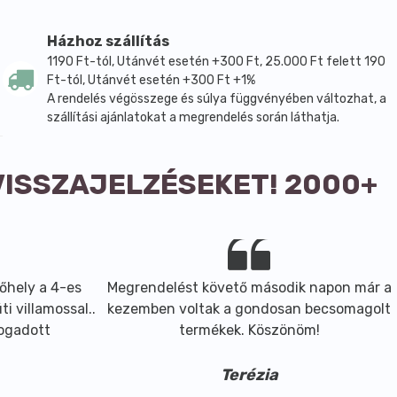
Házhoz szállítás
1190 Ft-tól, Utánvét esetén +300 Ft, 25.000 Ft felett 190
Ft-tól, Utánvét esetén +300 Ft +1%
A rendelés végösszege és súlya függvényében változhat, a
szállítási ajánlatokat a megrendelés során láthatja.
VISSZAJELZÉSEKET! 2000+
őhely a 4-es
Megrendelést követő második napon már a
i villamossal..
kezemben voltak a gondosan becsomagolt
fogadott
termékek. Köszönöm!
Terézia