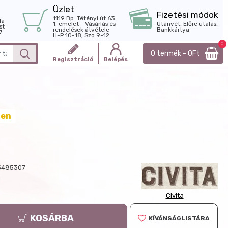
Üzlet
Fizetési módok
1119 Bp. Tétényi út 63.
la
1. emelet - Vásárlás és
Utánvét, Előre utalás,
st
rendelések átvétele
Bankkártya
7
H-P 10-18, Szo 9-12
0
0 termék - 0Ft
Regisztráció
Belépés
ten
5485307
g
Civita
KOSÁRBA
KÍVÁNSÁGLISTÁRA