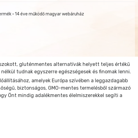
termék • 14 éve működő magyar webáruház
okott, gluténmentes alternatívák helyett teljes értékű
nélkül tudnak egyszerre egészségesek és finomak lenni.
 előállításához, amelyek Európa szívében a leggazdagabb
minőségű, biztonságos, GMO-mentes termelésből származó
ogy Önt mindig adalékmentes élelmiszerekkel segíti a