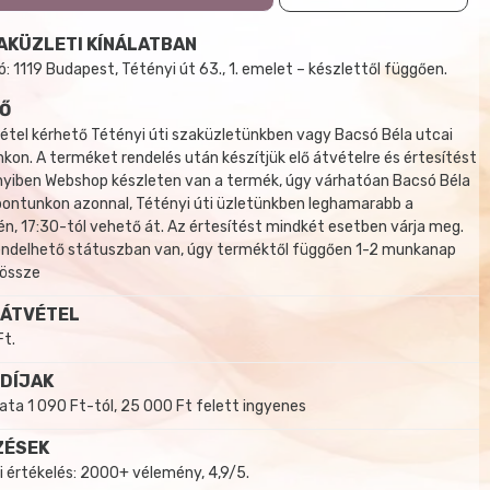
AKÜZLETI KÍNÁLATBAN
 1119 Budapest, Tétényi út 63., 1. emelet – készlettől függően.
Ő
tel kérhető Tétényi úti szaküzletünkben vagy Bacsó Béla utcai
kon. A terméket rendelés után készítjük elő átvételre és értesítést
yiben Webshop készleten van a termék, úgy várhatóan Bacsó Béla
 pontunkon azonnal, Tétényi úti üzletünkben leghamarabb a
, 17:30-tól vehető át. Az értesítést mindkét esetben várja meg.
endelhető státuszban van, úgy terméktől függően 1-2 munkanap
 össze
 ÁTVÉTEL
Ft.
 DÍJAK
a 1 090 Ft-tól, 25 000 Ft felett ingyenes
ZÉSEK
i értékelés: 2000+ vélemény, 4,9/5.