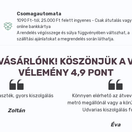
l
Csomagautomata
1090 Ft-tól, 25.000 Ft felett ingyenes - Csak átutalás vagy
online bankkártya
A rendelés végösszege és súlya függvényében változhat, a
szállítási ajánlatokat a megrendelés során láthatja.
 VÁSÁRLÓNK! KÖSZÖNJÜK A 
VÉLEMÉNY 4,9 PONT
szték, gyors kiszolgálás
Könnyen elérhető az átvev
metró megállónál vagy a körút
Udvarias kiszolgálás 
Zoltán
Éva