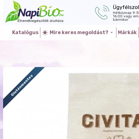
Ügyfélszol
Hétköznap 9:3
16:00 vagy ema
bármikor
Katalógus
Mire keres megoldást?
Márkák
Gluténmentes