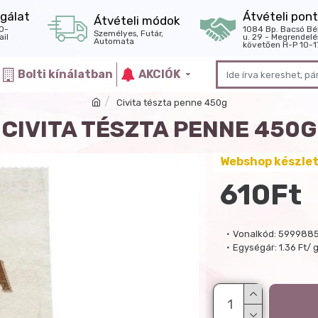
gálat
Átvételi pont
Átvételi módok
0-
1084 Bp. Bacsó Bé
Személyes, Futár,
il
u. 29 - Megrendelé
Automata
követően H-P 10-1
Bolti kínálatban
AKCIÓK
Civita tészta penne 450g
CIVITA TÉSZTA PENNE 450G
Webshop készle
610Ft
Vonalkód:
599988
Egységár:
1.36 Ft/ 