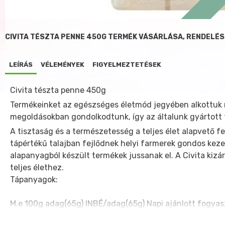
CIVITA TÉSZTA PENNE 450G TERMÉK VÁSÁRLÁSA, RENDELÉS
LEÍRÁS
VÉLEMÉNYEK
FIGYELMEZTETÉSEK
Civita tészta penne 450g
Termékeinket az egészséges életmód jegyében alkottuk m
megoldásokban gondolkodtunk, így az általunk gyártott 
A tisztaság és a természetesség a teljes élet alapvető f
tápértékű talajban fejlődnek helyi farmerek gondos kez
alapanyagból készült termékek jussanak el. A Civita kiz
teljes élethez.
Tápanyagok:
M.e
100g
adag(65g)
INBÉ/adag(65g)
Napi ajánlott fogyas