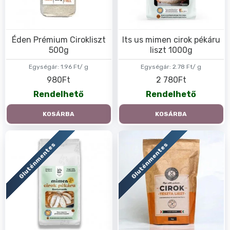
Éden Prémium Cirokliszt
Its us mimen cirok pékáru
500g
liszt 1000g
Egységár:
1.96 Ft/ g
Egységár:
2.78 Ft/ g
980Ft
2 780Ft
Rendelhető
Rendelhető
KOSÁRBA
KOSÁRBA
Gluténmentes
Gluténmentes