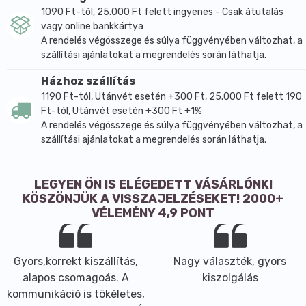
1090 Ft-tól, 25.000 Ft felett ingyenes - Csak átutalás
vagy online bankkártya
A rendelés végösszege és súlya függvényében változhat, a
szállítási ajánlatokat a megrendelés során láthatja.
Házhoz szállítás
1190 Ft-tól, Utánvét esetén +300 Ft, 25.000 Ft felett 190
Ft-tól, Utánvét esetén +300 Ft +1%
A rendelés végösszege és súlya függvényében változhat, a
szállítási ajánlatokat a megrendelés során láthatja.
LEGYEN ÖN IS ELÉGEDETT VÁSÁRLÓNK!
KÖSZÖNJÜK A VISSZAJELZÉSEKET! 2000+
VÉLEMÉNY 4,9 PONT
Gyors,korrekt kiszállítás,
Nagy választék, gyors
alapos csomagoás. A
kiszolgálás
kommunikáció is tökéletes,