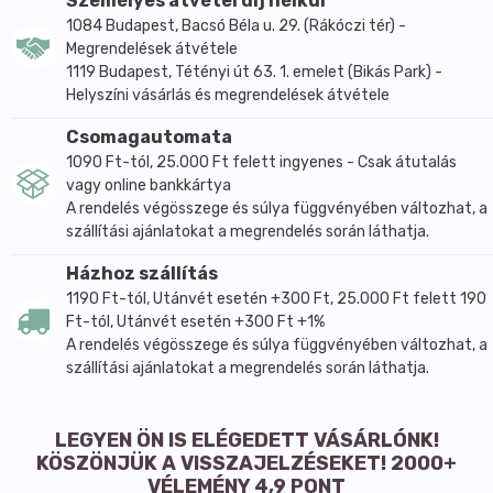
Személyes átvétel díj nélkül
1084 Budapest, Bacsó Béla u. 29. (Rákóczi tér) -
Megrendelések átvétele
1119 Budapest, Tétényi út 63. 1. emelet (Bikás Park) -
Helyszíni vásárlás és megrendelések átvétele
Csomagautomata
1090 Ft-tól, 25.000 Ft felett ingyenes - Csak átutalás
vagy online bankkártya
A rendelés végösszege és súlya függvényében változhat, a
szállítási ajánlatokat a megrendelés során láthatja.
Házhoz szállítás
1190 Ft-tól, Utánvét esetén +300 Ft, 25.000 Ft felett 190
Ft-tól, Utánvét esetén +300 Ft +1%
A rendelés végösszege és súlya függvényében változhat, a
szállítási ajánlatokat a megrendelés során láthatja.
LEGYEN ÖN IS ELÉGEDETT VÁSÁRLÓNK!
KÖSZÖNJÜK A VISSZAJELZÉSEKET! 2000+
VÉLEMÉNY 4,9 PONT