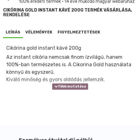
100% eredeti termék • 14 éve működő magyar webáruház
CIKÓRINA GOLD INSTANT KÁVÉ 200G TERMÉK VÁSÁRLÁSA,
RENDELÉSE
LEÍRÁS
VÉLEMÉNYEK
FIGYELMEZTETÉSEK
Cikórina gold instant kávé 200g
Az instant cikória nemcsak finom ízvilágú, hanem
100%-ban természetes is. A Cikorina Gold használata
könnyű és egyszerű.
Kiváló minőség és gyors oldódás jellemzik.