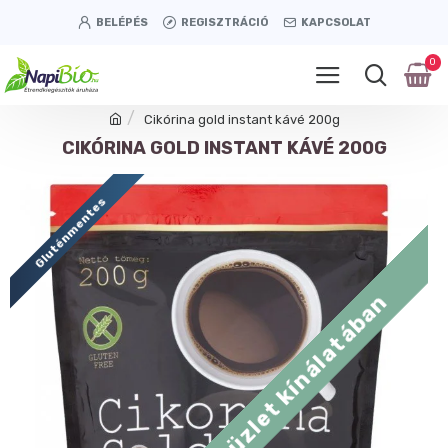
BELÉPÉS
REGISZTRÁCIÓ
KAPCSOLAT
0
Cikórina gold instant kávé 200g
CIKÓRINA GOLD INSTANT KÁVÉ 200G
Gluténmentes
Tétényi úti üzlet kínálatában