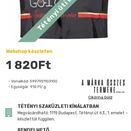
Webshop készleten
1 820Ft
Vonalkód:
5997951103100
Egységár:
9.10 Ft/ g
Cikórina Gold
TÉTÉNYI SZAKÜZLETI KÍNÁLATBAN
Megvásárolható: 1119 Budapest, Tétényi út 63., 1. emelet –
készlettől függően.
RENDELHETŐ