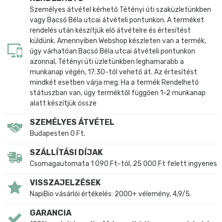
Személyes átvétel kérhető Tétényi úti szaküzletünkben
vagy Bacsó Béla utcai átvételi pontunkon. A terméket
rendelés után készítjük elő átvételre és értesítést
küldünk. Amennyiben Webshop készleten van a termék,
úgy várhatóan Bacsó Béla utcai átvételi pontunkon
azonnal, Tétényi úti üzletünkben leghamarabb a
munkanap végén, 17:30-tól vehető át. Az értesítést
mindkét esetben várja meg. Ha a termék Rendelhető
státuszban van, úgy terméktől függően 1-2 munkanap
alatt készítjük össze
SZEMÉLYES ÁTVÉTEL
Budapesten 0 Ft.
SZÁLLÍTÁSI DÍJAK
Csomagautomata 1 090 Ft-tól, 25 000 Ft felett ingyenes
VISSZAJELZÉSEK
NapiBio vásárlói értékelés: 2000+ vélemény, 4,9/5.
GARANCIA