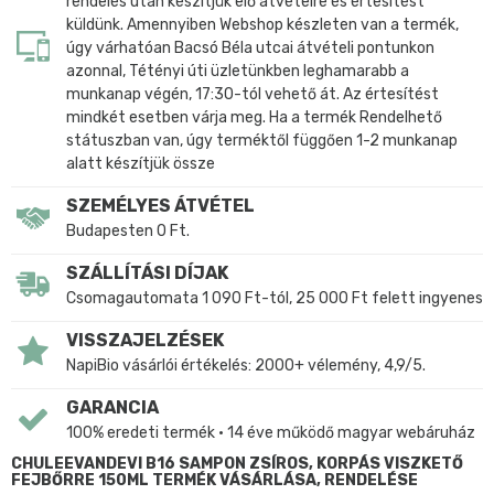
rendelés után készítjük elő átvételre és értesítést
küldünk. Amennyiben Webshop készleten van a termék,
úgy várhatóan Bacsó Béla utcai átvételi pontunkon
azonnal, Tétényi úti üzletünkben leghamarabb a
munkanap végén, 17:30-tól vehető át. Az értesítést
mindkét esetben várja meg. Ha a termék Rendelhető
státuszban van, úgy terméktől függően 1-2 munkanap
alatt készítjük össze
SZEMÉLYES ÁTVÉTEL
Budapesten 0 Ft.
SZÁLLÍTÁSI DÍJAK
Csomagautomata 1 090 Ft-tól, 25 000 Ft felett ingyenes
VISSZAJELZÉSEK
NapiBio vásárlói értékelés: 2000+ vélemény, 4,9/5.
GARANCIA
100% eredeti termék • 14 éve működő magyar webáruház
CHULEEVANDEVI B16 SAMPON ZSÍROS, KORPÁS VISZKETŐ
FEJBŐRRE 150ML TERMÉK VÁSÁRLÁSA, RENDELÉSE