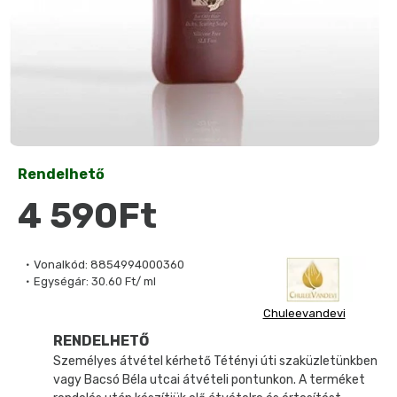
Rendelhető
4 590Ft
Vonalkód:
8854994000360
Egységár:
30.60 Ft/ ml
Chuleevandevi
RENDELHETŐ
Személyes átvétel kérhető Tétényi úti szaküzletünkben
vagy Bacsó Béla utcai átvételi pontunkon. A terméket