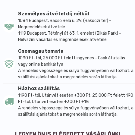
Megtisztítja a fejbőrt az elhalt hámsejtektől,
beleértve a demodex petéit is. [A demodex irritálja a
Személyes átvétel díj nélkül
hámsejteket, ami sejtburjánzást (korpát) és
1084 Budapest, Bacsó Béla u. 29. (Rákóczi tér) -
viszketést okoz].
Megrendelések átvétele
1119 Budapest, Tétényi út 63. 1. emelet (Bikás Park) -
Demodex elleni kezeléshez szükséges a
Helyszíni vásárlás és megrendelések átvétele
Chuleevandevi hajtonik használata is!
A sompoi-t (Acacia concinna) tartalmazó növényi
Csomagautomata
sampon hatékonyságának vizsgálata a thaiföldi
1090 Ft-tól, 25.000 Ft felett ingyenes - Csak átutalás
vagy online bankkártya
dermatológiai intézet bőrgyógyászai által:
A rendelés végösszege és súlya függvényében változhat, a
A 74 paciens részvételével végzett vizsgálat során a
szállítási ajánlatokat a megrendelés során láthatja.
2. és a 4. héten a Chuleevandevi Sompoi samponokat
használóknál csökkent az bőr pirossága és a tünetek
Házhoz szállítás
kiterjedése, mindez káros mellékhatások nélkül.
1190 Ft-tól, Utánvét esetén +300 Ft, 25.000 Ft felett 190
Következtetés: a Chuleevandevi Sompoi samponok
Ft-tól, Utánvét esetén +300 Ft +1%
A rendelés végösszege és súlya függvényében változhat, a
biztonságosan alkalmazhatók korpás és seborrhoeás
szállítási ajánlatokat a megrendelés során láthatja.
problémák kezelésére.
Megszünteti a seborrhoeát, korpásodást, viszketést,
hajhullást, pattanásokat, gyulladást.
LEGYEN ÖN IS ELÉGEDETT VÁSÁRLÓNK!