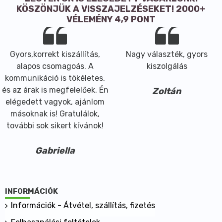
Kiegyensúlyozza a fejbőr faggyútermelését.
KÖSZÖNJÜK A VISSZAJELZÉSEKET! 2000+
VÉLEMÉNY 4,9 PONT
Erősíti a hajgyökeret.
Táplálja a hajat.
Elősegíti a hajnövekedést.
Gyors,korrekt kiszállítás,
Nagy választék, gyors
Megtisztítja a fejbőrt az elhalt hámsejtektől,
alapos csomagoás. A
kiszolgálás
beleértve a demodex petéit is. [A demodex irritálja a
kommunikáció is tökéletes,
hámsejteket, ami sejtburjánzást (korpát) és
és az árak is megfelelőek. Én
viszketést okoz].
Zoltán
elégedett vagyok, ajánlom
Chuleevandevi samponok normál és zsíros fejbőrre
másoknak is! Gratulálok,
(opciók):
további sok sikert kívánok!
B16: enyhe változat
B7: normál változat
A5: prémium változat(magasabb hatóanyag-tartalom)
Gabriella
A5 pumpás: prémium + gazdaságos változat, a
habosító adagolónak köszönhetően egyszerűbben
használható
INFORMÁCIÓK
Felhasználási javaslat
Információk - Átvétel, szállítás, fizetés
Alaposan rázza fel, tegyen kis mennyiségű sampont a