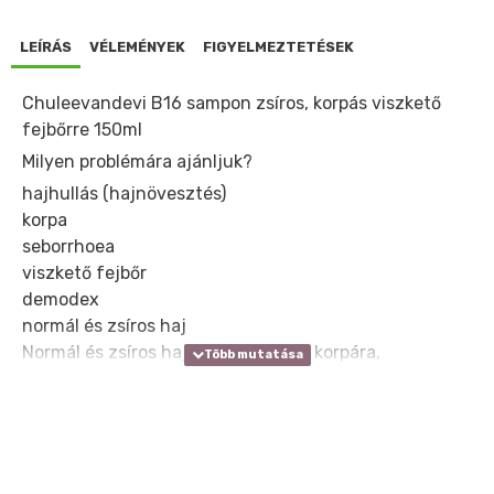
LEÍRÁS
VÉLEMÉNYEK
FIGYELMEZTETÉSEK
Chuleevandevi B16 sampon zsíros, korpás viszkető
fejbőrre 150ml
Milyen problémára ajánljuk?
hajhullás (hajnövesztés)
korpa
seborrhoea
viszkető fejbőr
demodex
normál és zsíros haj
Normál és zsíros hajra, hajhullásra, korpára,
seborrhoeára, viszkető fejbőrre, demodex ellen.
Kiegyensúlyozza a fejbőr faggyútermelését.
Megszünteti a korpásodást, viszketést, hajhullást,
pattanásokat, gyulladást. Erősíti a hajgyökeret.
Táplálja a hajat. Elősegíti a hajnövekedést.