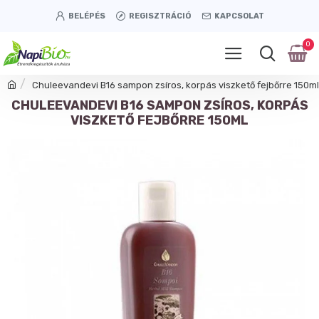
BELÉPÉS
REGISZTRÁCIÓ
KAPCSOLAT
0
Chuleevandevi B16 sampon zsíros, korpás viszkető fejbőrre 150ml
CHULEEVANDEVI B16 SAMPON ZSÍROS, KORPÁS
VISZKETŐ FEJBŐRRE 150ML