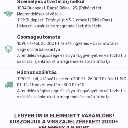
Személyes átvétel díj nélkül
1084 Budapest, Bacsó Béla u. 29. (Rákóczi tér) -
Megrendelések átvétele
1119 Budapest, Tétényi út 63. 1. emelet (Bikás Park) -
Helyszíni vásárlás és megrendelések átvétele
Csomagautomata
1090 Ft-tól, 25.000 Ft felett ingyenes - Csak átutalás
vagy online bankkártya
A rendelés végösszege és súlya függvényében változhat, a
szállítási ajánlatokat a megrendelés során láthatja.
Házhoz szállítás
1190 Ft-tól, Utánvét esetén +300 Ft, 25.000 Ft felett 190
Ft-tól, Utánvét esetén +300 Ft +1%
A rendelés végösszege és súlya függvényében változhat, a
szállítási ajánlatokat a megrendelés során láthatja.
LEGYEN ÖN IS ELÉGEDETT VÁSÁRLÓNK!
KÖSZÖNJÜK A VISSZAJELZÉSEKET! 2000+
VÉLEMÉNY 4,9 PONT