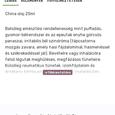
LEÍRÁS
VÉLEMÉNYEK
FIGYELMEZTETÉSEK
China olaj 25ml
Belsőleg emésztési rendellenesség mint puffadás,
gyomor-bélrendszer és az epeutak enyhe görcsös
panaszai, irritabilis bél szindróma (tápcsatorna
mozgás zavara, amely hasi fájdalommal, hasmenéssel
és székrekedéssel jár). Bevételre vagy inhalációra
felső légutak meghűléses, megfázásos tüneteire.
Külsőleg reumatikus tünetek, izomfájdalom és
érzékeny bőrtípusnál a viszketés és csalánkiütés
tüneteinek kezelésére.