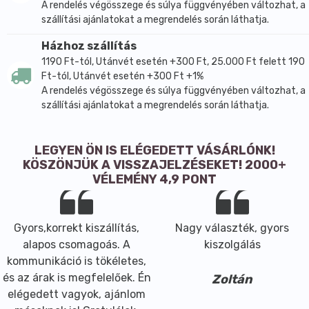
A rendelés végösszege és súlya függvényében változhat, a
szállítási ajánlatokat a megrendelés során láthatja.
Házhoz szállítás
1190 Ft-tól, Utánvét esetén +300 Ft, 25.000 Ft felett 190
Ft-tól, Utánvét esetén +300 Ft +1%
A rendelés végösszege és súlya függvényében változhat, a
szállítási ajánlatokat a megrendelés során láthatja.
LEGYEN ÖN IS ELÉGEDETT VÁSÁRLÓNK!
KÖSZÖNJÜK A VISSZAJELZÉSEKET! 2000+
VÉLEMÉNY 4,9 PONT
Gyors,korrekt kiszállítás,
Nagy választék, gyors
alapos csomagoás. A
kiszolgálás
kommunikáció is tökéletes,
és az árak is megfelelőek. Én
Zoltán
elégedett vagyok, ajánlom