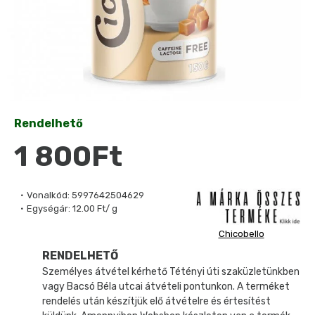
Rendelhető
1 800Ft
Vonalkód:
5997642504629
Egységár:
12.00 Ft/ g
Chicobello
RENDELHETŐ
Személyes átvétel kérhető Tétényi úti szaküzletünkben
vagy Bacsó Béla utcai átvételi pontunkon. A terméket
rendelés után készítjük elő átvételre és értesítést