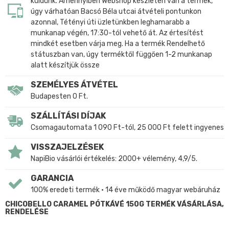
küldünk. Amennyiben Webshop készleten van a termék,
úgy várhatóan Bacsó Béla utcai átvételi pontunkon
azonnal, Tétényi úti üzletünkben leghamarabb a
munkanap végén, 17:30-tól vehető át. Az értesítést
mindkét esetben várja meg. Ha a termék Rendelhető
státuszban van, úgy terméktől függően 1-2 munkanap
alatt készítjük össze
SZEMÉLYES ÁTVÉTEL
Budapesten 0 Ft.
SZÁLLÍTÁSI DÍJAK
Csomagautomata 1 090 Ft-tól, 25 000 Ft felett ingyenes
VISSZAJELZÉSEK
NapiBio vásárlói értékelés: 2000+ vélemény, 4,9/5.
GARANCIA
100% eredeti termék • 14 éve működő magyar webáruház
CHICOBELLO CARAMEL PÓTKÁVÉ 150G TERMÉK VÁSÁRLÁSA,
RENDELÉSE