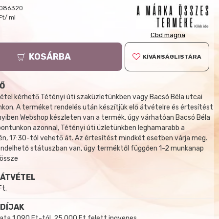
086320
Ft/ ml
Cbd magna
KOSÁRBA
KÍVÁNSÁGLISTÁRA
Ő
tel kérhető Tétényi úti szaküzletünkben vagy Bacsó Béla utcai
kon. A terméket rendelés után készítjük elő átvételre és értesítést
yiben Webshop készleten van a termék, úgy várhatóan Bacsó Béla
 pontunkon azonnal, Tétényi úti üzletünkben leghamarabb a
, 17:30-tól vehető át. Az értesítést mindkét esetben várja meg.
endelhető státuszban van, úgy terméktől függően 1-2 munkanap
 össze
 ÁTVÉTEL
Ft.
 DÍJAK
a 1 090 Ft-tól, 25 000 Ft felett ingyenes