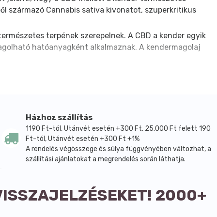
ől származó Cannabis sativa kivonatot, szuperkritikus
 természetes terpének szerepelnek. A CBD a kender egyik
adagolható hatóanyagként alkalmaznak. A kendermagolaj
Házhoz szállítás
1190 Ft-tól, Utánvét esetén +300 Ft, 25.000 Ft felett 190
Ft-tól, Utánvét esetén +300 Ft +1%
A rendelés végösszege és súlya függvényében változhat, a
szállítási ajánlatokat a megrendelés során láthatja.
VISSZAJELZÉSEKET! 2000+