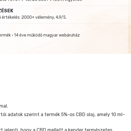
ZÉSEK
i értékelés: 2000+ vélemény, 4,9/5.
termék • 14 éve működő magyar webáruház
mal.
tói adatok szerint a termék 5%-os CBD olaj, amely 10 ml-
t jelenti, hogy a CBD mellett a kender természetes