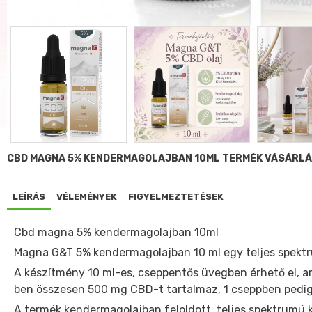
CBD MAGNA 5% KENDERMAGOLAJBAN 10ML TERMÉK VÁSÁRLÁ
LEÍRÁS
VÉLEMÉNYEK
FIGYELMEZTETÉSEK
Cbd magna 5% kendermagolajban 10ml
Magna G&T 5% kendermagolajban 10 ml egy teljes spekt
A készítmény 10 ml-es, cseppentős üvegben érhető el, am
ben összesen 500 mg CBD-t tartalmaz, 1 cseppben pedig 
A termék kendermagolajban feloldott, teljes spektrumú k