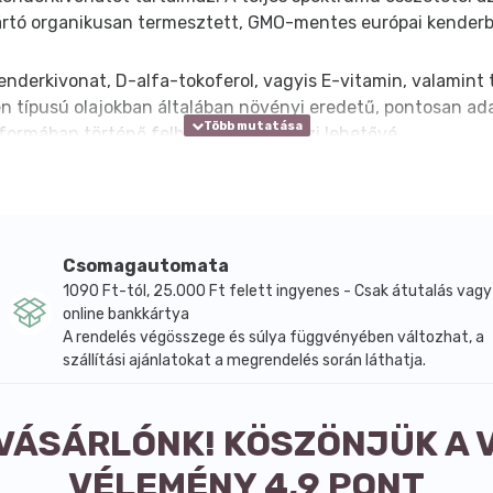
gyártó organikusan termesztett, GMO-mentes európai kenderb
enderkivonat, D-alfa-tokoferol, vagyis E-vitamin, valamint
en típusú olajokban általában növényi eredetű, pontosan 
 formában történő felhasználását teszi lehetővé.
Csomagautomata
1090 Ft-tól, 25.000 Ft felett ingyenes - Csak átutalás vagy
online bankkártya
A rendelés végösszege és súlya függvényében változhat, a
szállítási ajánlatokat a megrendelés során láthatja.
 VÁSÁRLÓNK! KÖSZÖNJÜK A 
VÉLEMÉNY 4,9 PONT