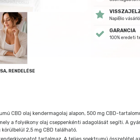
VISSZAJEL
NapiBio vásárló
GARANCIA
100% eredeti 
SA, RENDELÉSE
rumú CBD olaj kendermagolaj alapon, 500 mg CBD-tartalom
ely a folyékony olaj cseppenkénti adagolását segíti. A gyár
körülbelül 2,5 mg CBD található.
enderkivonatot tartalmaz. A teljes spektrumú összetétel az