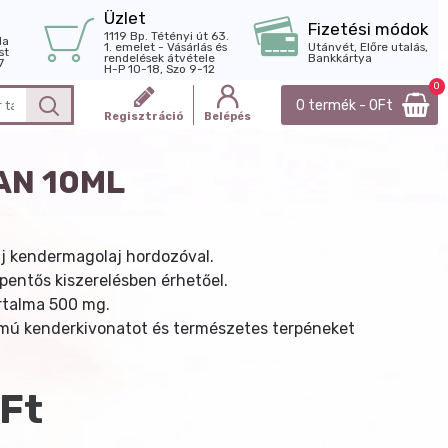
Üzlet
Fizetési módok
1119 Bp. Tétényi út 63.
la
1. emelet - Vásárlás és
Utánvét, Előre utalás,
st
rendelések átvétele
Bankkártya
7
H-P 10-18, Szo 9-12
0
0 termék - 0Ft
Regisztráció
Belépés
AN 10ML
j kendermagolaj hordozóval.
pentős kiszerelésben érhetőel.
rtalma 500 mg.
umú kenderkivonatot és természetes terpéneket
Ft