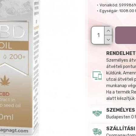
Vonalkód:
5999861
Egységár:
1008.00 
RENDELHET
Személyes átvé
átvételi pontun
küldünk. Amenn
utcai átvételi
munkanap végén
Ha a termék R
alatt készítjük
SZEMÉLYES
Budapesten 0 
SZÁLLÍTÁSI
Csomagautomat