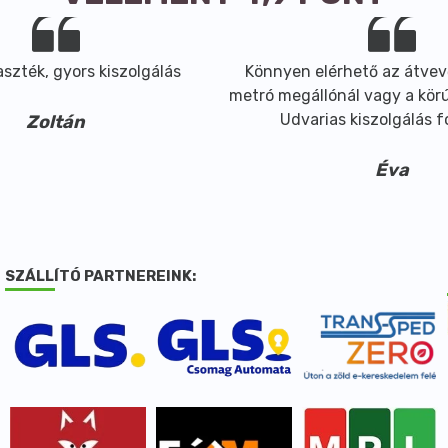
szték, gyors kiszolgálás
Könnyen elérhető az átvev
metró megállónál vagy a körút
Udvarias kiszolgálás 
Zoltán
Éva
SZÁLLÍTÓ PARTNEREINK: