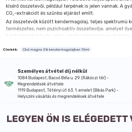
kísérő összetevői, például terpének is jelen vannak. A 
CO₂-extrakciót és szűrési eljárást említ.
Az összetevők között kendermagolaj, teljes spektrumú k
természetes, nem pszichoaktív összetevője, amelyet ily
hordozóolajként van jelen, amely a kenderkivonat olajos
Főbb hatóanyagok és összetevők
Címkék:
Cbd magna 5% kendermagolajban 10ml
10 ml-ben CBD 500 mg
1 cseppben CBD körülbelül 2,5 mg
Kendermagolaj
Személyes átvétel díj nélkül
Teljes spektrumú kenderkivonat (Cannabis sativa)
1084 Budapest, Bacsó Béla u. 29. (Rákóczi tér) -
D-alfa-tokoferol (E-vitamin)
Megrendelések átvétele
Természetes terpének
1119 Budapest, Tétényi út 63. 1. emelet (Bikás Park) -
Helyszíni vásárlás és megrendelések átvétele
LEGYEN ÖN IS ELÉGEDETT