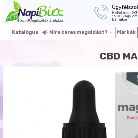
Ügyfélszol
Hétköznap 9:3
16:00 vagy ema
bármikor
Katalógus
Mire keres megoldást?
Márkák
CBD MA