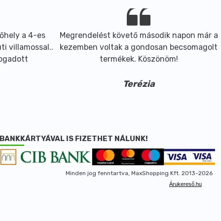
őhely a 4-es
Megrendelést követő második napon már a
i villamossal..
kezemben voltak a gondosan becsomagolt
fogadott
termékek. Köszönöm!
Terézia
BANKKÁRTYÁVAL IS FIZETHET NÁLUNK!
Minden jog fenntartva, MaxShopping Kft. 2013-2026
Árukereső.hu