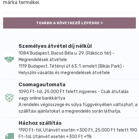
márka termékei.
TOVÁBB A KÖVETKEZŐ LÉPÉSRE
Személyes átvétel díj nélkül
1084 Budapest, Bacsó Béla u. 29. (Rákóczi tér) -
Megrendelések átvétele
1119 Budapest, Tétényi út 63. 1. emelet (Bikás Park) -
Helyszíni vásárlás és megrendelések átvétele
Csomagautomata
1090 Ft-tól, 25.000 Ft felett ingyenes - Csak átutalás
vagy online bankkártya
A rendelés végösszege és súlya függvényében változhat, a
szállítási ajánlatokat a megrendelés során láthatja.
Házhoz szállítás
1190 Ft-tól, Utánvét esetén +300 Ft, 25.000 Ft felett 190
Ft-tól, Utánvét esetén +300 Ft +1%