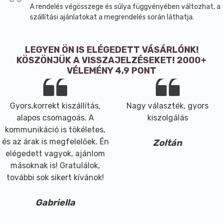
A rendelés végösszege és súlya függvényében változhat, a
szállítási ajánlatokat a megrendelés során láthatja.
LEGYEN ÖN IS ELÉGEDETT VÁSÁRLÓNK!
KÖSZÖNJÜK A VISSZAJELZÉSEKET! 2000+
VÉLEMÉNY 4,9 PONT
Gyors,korrekt kiszállítás,
Nagy választék, gyors
alapos csomagoás. A
kiszolgálás
kommunikáció is tökéletes,
és az árak is megfelelőek. Én
Zoltán
elégedett vagyok, ajánlom
másoknak is! Gratulálok,
további sok sikert kívánok!
Gabriella