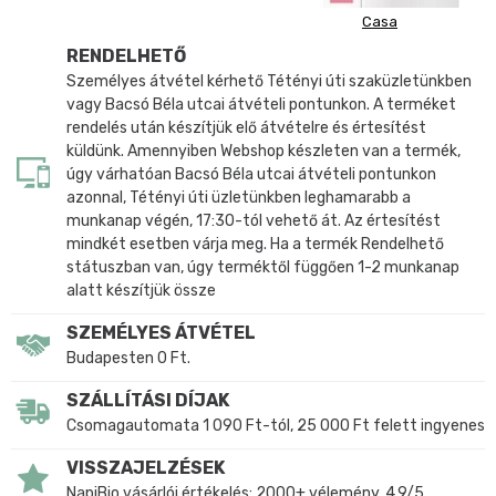
Casa
RENDELHETŐ
Személyes átvétel kérhető Tétényi úti szaküzletünkben
vagy Bacsó Béla utcai átvételi pontunkon. A terméket
rendelés után készítjük elő átvételre és értesítést
küldünk. Amennyiben Webshop készleten van a termék,
úgy várhatóan Bacsó Béla utcai átvételi pontunkon
azonnal, Tétényi úti üzletünkben leghamarabb a
munkanap végén, 17:30-tól vehető át. Az értesítést
mindkét esetben várja meg. Ha a termék Rendelhető
státuszban van, úgy terméktől függően 1-2 munkanap
alatt készítjük össze
SZEMÉLYES ÁTVÉTEL
Budapesten 0 Ft.
SZÁLLÍTÁSI DÍJAK
Csomagautomata 1 090 Ft-tól, 25 000 Ft felett ingyenes
VISSZAJELZÉSEK
NapiBio vásárlói értékelés: 2000+ vélemény, 4,9/5.