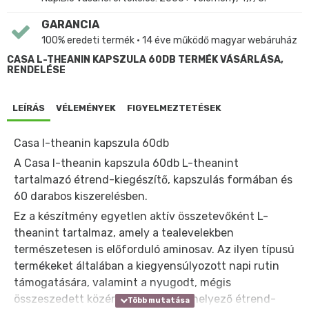
GARANCIA
100% eredeti termék • 14 éve működő magyar webáruház
CASA L-THEANIN KAPSZULA 60DB TERMÉK VÁSÁRLÁSA,
RENDELÉSE
LEÍRÁS
VÉLEMÉNYEK
FIGYELMEZTETÉSEK
Casa l-theanin kapszula 60db
A Casa l-theanin kapszula 60db L-theanint
tartalmazó étrend-kiegészítő, kapszulás formában és
60 darabos kiszerelésben.
Ez a készítmény egyetlen aktív összetevőként L-
theanint tartalmaz, amely a tealevelekben
természetesen is előforduló aminosav. Az ilyen típusú
termékeket általában a kiegyensúlyozott napi rutin
támogatására, valamint a nyugodt, mégis
összeszedett közérzetet előtérbe helyező étrend-