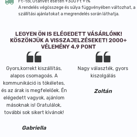
Ft-tól, Utánvét esetén +300 Ft +1%
Kapszula (pullulán)
A rendelés végösszege és súlya függvényében változhat, a
szállítási ajánlatokat a megrendelés során láthatja.
LEGYEN ÖN IS ELÉGEDETT VÁSÁRLÓNK!
KÖSZÖNJÜK A VISSZAJELZÉSEKET! 2000+
VÉLEMÉNY 4,9 PONT
Gyors,korrekt kiszállítás,
Nagy választék, gyors
alapos csomagoás. A
kiszolgálás
kommunikáció is tökéletes,
és az árak is megfelelőek. Én
Zoltán
elégedett vagyok, ajánlom
másoknak is! Gratulálok,
további sok sikert kívánok!
Gabriella