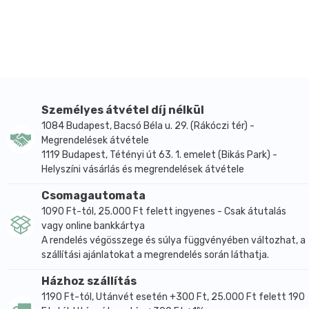
kiegészítők között keresik.
A termék összetétele egyszerű és jól átlátható: 1
kapszula 250 mg L-theanint tartalmaz, az összetevők
között pedig az aktív hatóanyag mellett
kapszulahéjként pullulán szerepel. A 60 darabos
kiszerelés a javasolt napi fogyasztás mellett
többhetes használatra elegendő mennyiséget
Személyes átvétel díj nélkül
biztosít.
1084 Budapest, Bacsó Béla u. 29. (Rákóczi tér) -
Megrendelések átvétele
A kapszulás forma praktikus, könnyen adagolható
1119 Budapest, Tétényi út 63. 1. emelet (Bikás Park) -
megoldást kínál a mindennapokban. A gyártói
Helyszíni vásárlás és megrendelések átvétele
felhasználási javaslat szerint felnőtteknek napi 1–2
kapszula fogyasztása ajánlott, lehetőleg éhgyomorra,
Csomagautomata
szétrágás nélkül, folyadékkal lenyelve.
1090 Ft-tól, 25.000 Ft felett ingyenes - Csak átutalás
vagy online bankkártya
Főbb hatóanyagok és összetevők
A rendelés végösszege és súlya függvényében változhat, a
1 kapszulában L-theanin 250 mg
szállítási ajánlatokat a megrendelés során láthatja.
Aktív összetevő
Házhoz szállítás
L-theanin
1190 Ft-tól, Utánvét esetén +300 Ft, 25.000 Ft felett 190
Segédanyag