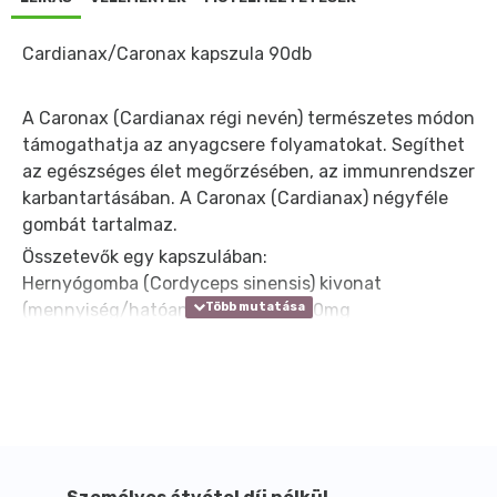
Cardianax/Caronax kapszula 90db
A Caronax (Cardianax régi nevén) természetes módon
támogathatja az anyagcsere folyamatokat. Segíthet
az egészséges élet megőrzésében, az immunrendszer
karbantartásában. A Caronax (Cardianax) négyféle
gombát tartalmaz.
Összetevők egy kapszulában:
Hernyógomba (Cordyceps sinensis) kivonat
(mennyiség/hatóanyag): 200mg/80mg
Bokrosgomba (Grifola frondosa) kivonat:
(mennyiség/hatóanyag): 100mg/30mg
Mandulagomba (Agaricus blazei murill) kivonat:
(mennyiség/hatóanyag): 100mg/30mg
Pecsétviaszgomba (Ganoderma lucidum) kivonat:
(mennyiség/hatóanyag): 100mg/30mg
Zselatin: 100mg, magnezium sztearát: 13mg