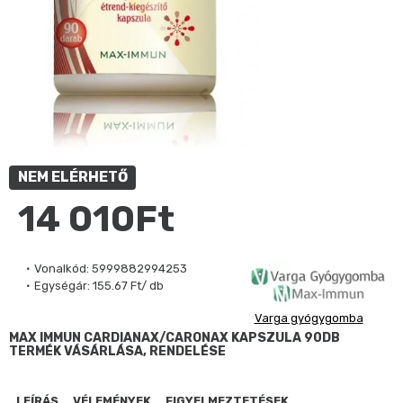
NEM ELÉRHETŐ
14 010Ft
Vonalkód:
5999882994253
Egységár:
155.67 Ft/ db
Varga gyógygomba
MAX IMMUN CARDIANAX/CARONAX KAPSZULA 90DB
TERMÉK VÁSÁRLÁSA, RENDELÉSE
LEÍRÁS
VÉLEMÉNYEK
FIGYELMEZTETÉSEK