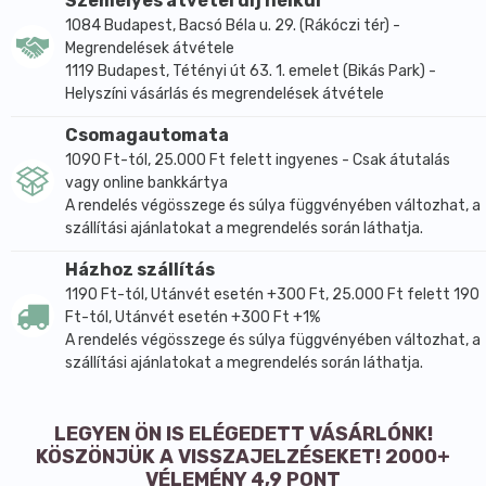
Személyes átvétel díj nélkül
Tablettázási segédanyag: kolloid szilícium dioxid: 2mg
1084 Budapest, Bacsó Béla u. 29. (Rákóczi tér) -
Megrendelések átvétele
1119 Budapest, Tétényi út 63. 1. emelet (Bikás Park) -
Helyszíni vásárlás és megrendelések átvétele
Csomagautomata
1090 Ft-tól, 25.000 Ft felett ingyenes - Csak átutalás
vagy online bankkártya
A rendelés végösszege és súlya függvényében változhat, a
szállítási ajánlatokat a megrendelés során láthatja.
Házhoz szállítás
1190 Ft-tól, Utánvét esetén +300 Ft, 25.000 Ft felett 190
Ft-tól, Utánvét esetén +300 Ft +1%
A rendelés végösszege és súlya függvényében változhat, a
szállítási ajánlatokat a megrendelés során láthatja.
LEGYEN ÖN IS ELÉGEDETT VÁSÁRLÓNK!
KÖSZÖNJÜK A VISSZAJELZÉSEKET! 2000+
VÉLEMÉNY 4,9 PONT