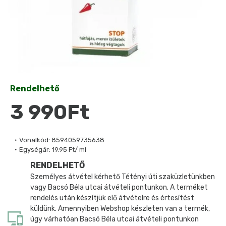
Rendelhető
3 990Ft
Vonalkód:
8594059735638
Egységár:
19.95 Ft/ ml
RENDELHETŐ
Személyes átvétel kérhető Tétényi úti szaküzletünkben
vagy Bacsó Béla utcai átvételi pontunkon. A terméket
rendelés után készítjük elő átvételre és értesítést
küldünk. Amennyiben Webshop készleten van a termék,
úgy várhatóan Bacsó Béla utcai átvételi pontunkon