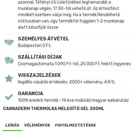
azonnal, Tétényi úti üzletünkben leghamarabb a
munkanap végén, 17:30-tól vehető át. Az értesítést
mindkét esetben várja meg. Ha a termék Rendelhető
státuszban van, úgy terméktől függően 1-2 munkanap
alatt készítjük össze
SZEMÉLYES ÁTVÉTEL
Budapesten 0 Ft.
SZÁLLÍTÁSI DÍJAK
Csomagautomata 1 090 Ft-tól, 25 000 Ft felett ingyenes
VISSZAJELZÉSEK
NapiBio vásárlói értékelés: 2000+ vélemény, 4,9/5.
GARANCIA
100% eredeti termék • 14 éve működő magyar webáruház
CANNADERM THERMOLKA MELEGÍTŐ GÉL 200ML
LEÍRÁS
VÉLEMÉNYEK
FIGYELMEZTETÉSEK