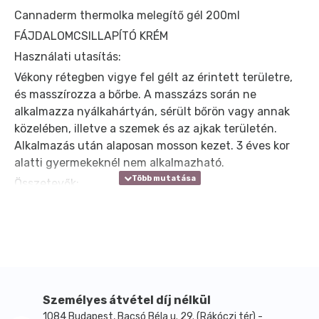
Cannaderm thermolka melegítő gél 200ml
FÁJDALOMCSILLAPÍTÓ KRÉM
Használati utasítás:
Vékony rétegben vigye fel gélt az érintett területre,
és masszírozza a bőrbe. A masszázs során ne
alkalmazza nyálkahártyán, sérült bőrön vagy annak
közelében, illetve a szemek és az ajkak területén.
Alkalmazás után ala­posan mosson kezet. 3 éves kor
alatti gyermekeknél nem alkalmazható.
Összetevők:
Aqua, Alcohol Denat., Cannabis Sativa Seed Oil,
Aesculus Hippocastanum Seed Extract, PEG-40
Hydogenated Castor Oil, Sodium Hydroxide, Vanillyl
Butil Ether, Carbomer, Camphor, Eucalyptus Globulus
Leaf Oil, Abies Sibirica Oil, Capsicum Frutescens
Resin, Helianthus Annuus Seed Oil, D-limonene.
Személyes átvétel díj nélkül
1084 Budapest, Bacsó Béla u. 29. (Rákóczi tér) -