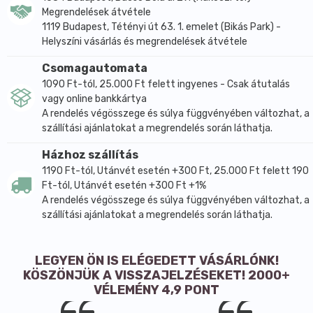
Megrendelések átvétele
1119 Budapest, Tétényi út 63. 1. emelet (Bikás Park) -
Helyszíni vásárlás és megrendelések átvétele
Csomagautomata
1090 Ft-tól, 25.000 Ft felett ingyenes - Csak átutalás
vagy online bankkártya
A rendelés végösszege és súlya függvényében változhat, a
szállítási ajánlatokat a megrendelés során láthatja.
Házhoz szállítás
1190 Ft-tól, Utánvét esetén +300 Ft, 25.000 Ft felett 190
Ft-tól, Utánvét esetén +300 Ft +1%
A rendelés végösszege és súlya függvényében változhat, a
szállítási ajánlatokat a megrendelés során láthatja.
LEGYEN ÖN IS ELÉGEDETT VÁSÁRLÓNK!
KÖSZÖNJÜK A VISSZAJELZÉSEKET! 2000+
VÉLEMÉNY 4,9 PONT