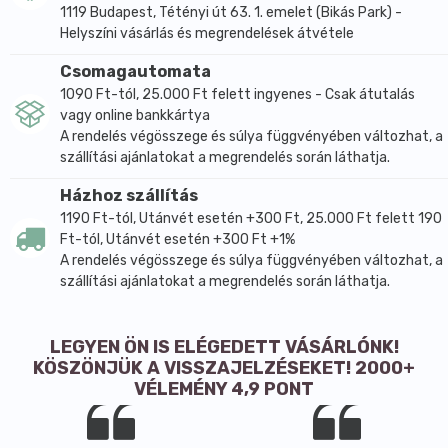
1119 Budapest, Tétényi út 63. 1. emelet (Bikás Park) -
Helyszíni vásárlás és megrendelések átvétele
Csomagautomata
1090 Ft-tól, 25.000 Ft felett ingyenes - Csak átutalás
vagy online bankkártya
A rendelés végösszege és súlya függvényében változhat, a
szállítási ajánlatokat a megrendelés során láthatja.
Házhoz szállítás
1190 Ft-tól, Utánvét esetén +300 Ft, 25.000 Ft felett 190
Ft-tól, Utánvét esetén +300 Ft +1%
A rendelés végösszege és súlya függvényében változhat, a
szállítási ajánlatokat a megrendelés során láthatja.
LEGYEN ÖN IS ELÉGEDETT VÁSÁRLÓNK!
KÖSZÖNJÜK A VISSZAJELZÉSEKET! 2000+
VÉLEMÉNY 4,9 PONT