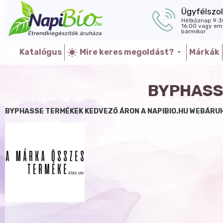
Ügyfélszol
Hétköznap 9:3
16:00 vagy ema
bármikor
Katalógus
Mire keres megoldást?
Márkák
BYPHASS
BYPHASSE TERMÉKEK KEDVEZŐ ÁRON A NAPIBIO.HU WEBÁRU