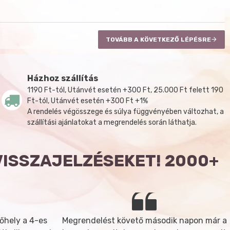
TOVÁBB A KÖVETKEZŐ LÉPÉSRE
Házhoz szállítás
1190 Ft-tól, Utánvét esetén +300 Ft, 25.000 Ft felett 190
Ft-tól, Utánvét esetén +300 Ft +1%
A rendelés végösszege és súlya függvényében változhat, a
szállítási ajánlatokat a megrendelés során láthatja.
VISSZAJELZÉSEKET! 2000+
őhely a 4-es
Megrendelést követő második napon már a