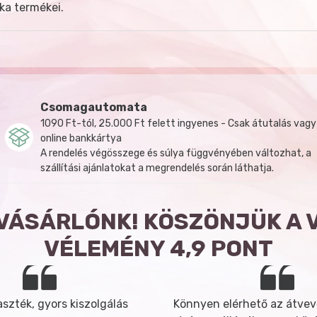
ka termékei.
Csomagautomata
1090 Ft-tól, 25.000 Ft felett ingyenes - Csak átutalás vagy
online bankkártya
A rendelés végösszege és súlya függvényében változhat, a
szállítási ajánlatokat a megrendelés során láthatja.
 VÁSÁRLÓNK! KÖSZÖNJÜK A 
VÉLEMÉNY 4,9 PONT
szték, gyors kiszolgálás
Könnyen elérhető az átvev