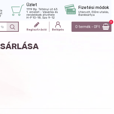
Üzlet
Fizetési módok
1119 Bp. Tétényi út 63.
la
1. emelet - Vásárlás és
Utánvét, Előre utalás,
st
rendelések átvétele
Bankkártya
7
H-P 10-18, Szo 9-12
0
0 termék - 0Ft
Regisztráció
Belépés
ÁSÁRLÁSA