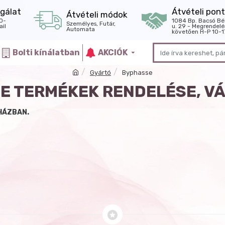
gálat
Átvételi pont
Átvételi módok
0-
1084 Bp. Bacsó Bé
Személyes, Futár,
il
u. 29 - Megrendelé
Automata
követően H-P 10-1
Bolti kínálatban
AKCIÓK
Gyártó
Byphasse
E TERMÉKEK RENDELÉSE, V
HÁZBAN.