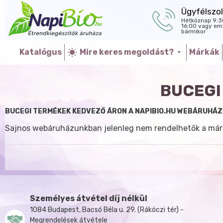
Ügyfélszol
Hétköznap 9:3
16:00 vagy ema
bármikor
Katalógus
Mire keres megoldást?
Márkák
BUCEGI
BUCEGI TERMÉKEK KEDVEZŐ ÁRON A NAPIBIO.HU WEBÁRUHÁZ
Sajnos webáruházunkban jelenleg nem rendelhetők a már
Személyes átvétel díj nélkül
1084 Budapest, Bacsó Béla u. 29. (Rákóczi tér) -
Megrendelések átvétele