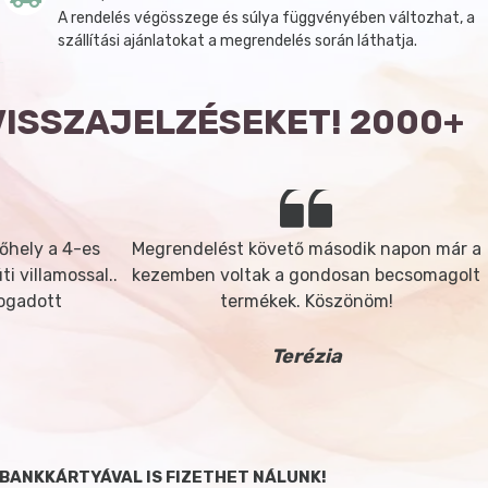
A rendelés végösszege és súlya függvényében változhat, a
szállítási ajánlatokat a megrendelés során láthatja.
VISSZAJELZÉSEKET! 2000+
őhely a 4-es
Megrendelést követő második napon már a
i villamossal..
kezemben voltak a gondosan becsomagolt
fogadott
termékek. Köszönöm!
Terézia
BANKKÁRTYÁVAL IS FIZETHET NÁLUNK!