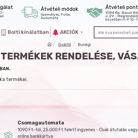
gálat
Átvételi pont
Átvételi módok
0-
1084 Bp. Bacsó Bé
Személyes, Futár,
il
u. 29 - Megrendelé
Automata
követően H-P 10-1
Bolti kínálatban
AKCIÓK
Gyártó
Bucegi
 TERMÉKEK RENDELÉSE, VÁ
BAN.
ka termékei.
Csomagautomata
1090 Ft-tól, 25.000 Ft felett ingyenes - Csak átutalás vagy
online bankkártya