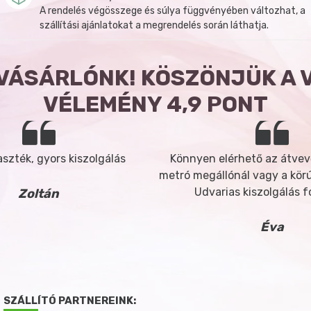
A rendelés végösszege és súlya függvényében változhat, a
szállítási ajánlatokat a megrendelés során láthatja.
 VÁSÁRLÓNK! KÖSZÖNJÜK A 
VÉLEMÉNY 4,9 PONT
szték, gyors kiszolgálás
Könnyen elérhető az átvev
metró megállónál vagy a körút
Udvarias kiszolgálás 
Zoltán
Éva
SZÁLLÍTÓ PARTNEREINK: