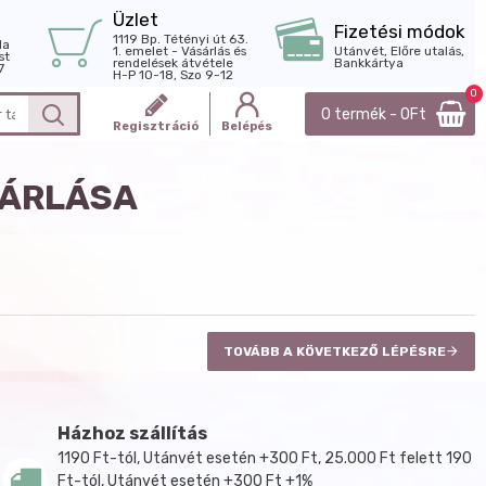
Üzlet
Fizetési módok
1119 Bp. Tétényi út 63.
la
1. emelet - Vásárlás és
Utánvét, Előre utalás,
st
rendelések átvétele
Bankkártya
7
H-P 10-18, Szo 9-12
0
0 termék - 0Ft
Regisztráció
Belépés
SÁRLÁSA
TOVÁBB A KÖVETKEZŐ LÉPÉSRE
Házhoz szállítás
1190 Ft-tól, Utánvét esetén +300 Ft, 25.000 Ft felett 190
Ft-tól, Utánvét esetén +300 Ft +1%