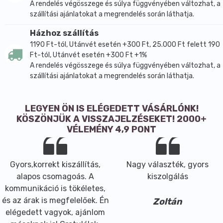
A rendelés végösszege és súlya függvényében változhat, a
szállítási ajánlatokat a megrendelés során láthatja.
Házhoz szállítás
1190 Ft-tól, Utánvét esetén +300 Ft, 25.000 Ft felett 190
Ft-tól, Utánvét esetén +300 Ft +1%
A rendelés végösszege és súlya függvényében változhat, a
szállítási ajánlatokat a megrendelés során láthatja.
LEGYEN ÖN IS ELÉGEDETT VÁSÁRLÓNK!
KÖSZÖNJÜK A VISSZAJELZÉSEKET! 2000+
VÉLEMÉNY 4,9 PONT
Gyors,korrekt kiszállítás,
Nagy választék, gyors
alapos csomagoás. A
kiszolgálás
kommunikáció is tökéletes,
és az árak is megfelelőek. Én
Zoltán
elégedett vagyok, ajánlom