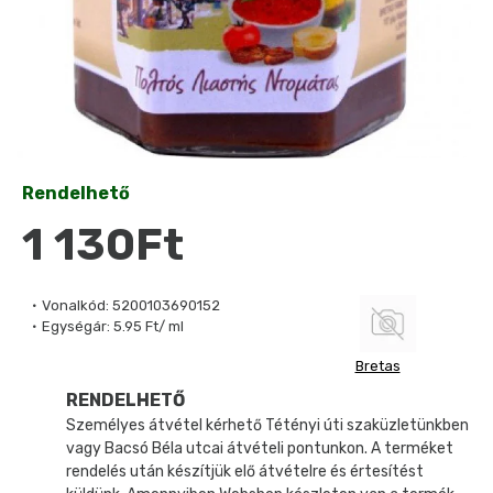
Rendelhető
1 130Ft
Vonalkód:
5200103690152
Egységár:
5.95 Ft/ ml
Bretas
RENDELHETŐ
Személyes átvétel kérhető Tétényi úti szaküzletünkben
vagy Bacsó Béla utcai átvételi pontunkon. A terméket
rendelés után készítjük elő átvételre és értesítést