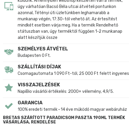
küldünk. Amennyiben Webshop készleten van a termék,
úgy várhatóan Bacsó Béla utcai átvételi pontunkon
azonnal, Tétényi úti üzletünkben leghamarabb a
munkanap végén, 17:30-tól vehető át. Az értesítést
mindkét esetben várja meg. Ha a termék Rendelhető
státuszban van, úgy terméktől függően 1-2 munkanap
alatt készítjük össze
SZEMÉLYES ÁTVÉTEL
Budapesten 0 Ft.
SZÁLLÍTÁSI DÍJAK
Csomagautomata 1 090 Ft-tól, 25 000 Ft felett ingyenes
VISSZAJELZÉSEK
NapiBio vásárlói értékelés: 2000+ vélemény, 4,9/5.
GARANCIA
100% eredeti termék • 14 éve működő magyar webáruház
BRETAS SZÁRÍTOTT PARADICSOM PASZTA 190ML TERMÉK
VÁSÁRLÁSA, RENDELÉSE