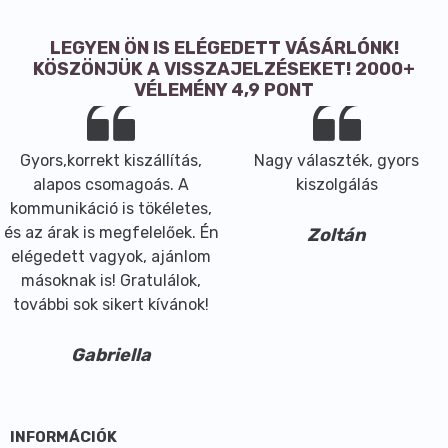
LEGYEN ÖN IS ELÉGEDETT VÁSÁRLÓNK!
KÖSZÖNJÜK A VISSZAJELZÉSEKET! 2000+
VÉLEMÉNY 4,9 PONT
Gyors,korrekt kiszállítás,
Nagy választék, gyors
alapos csomagoás. A
kiszolgálás
kommunikáció is tökéletes,
és az árak is megfelelőek. Én
Zoltán
elégedett vagyok, ajánlom
másoknak is! Gratulálok,
további sok sikert kívánok!
Gabriella
INFORMÁCIÓK