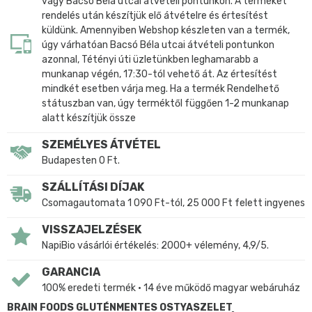
vagy Bacsó Béla utcai átvételi pontunkon. A terméket
rendelés után készítjük elő átvételre és értesítést
küldünk. Amennyiben Webshop készleten van a termék,
úgy várhatóan Bacsó Béla utcai átvételi pontunkon
azonnal, Tétényi úti üzletünkben leghamarabb a
munkanap végén, 17:30-tól vehető át. Az értesítést
mindkét esetben várja meg. Ha a termék Rendelhető
státuszban van, úgy terméktől függően 1-2 munkanap
alatt készítjük össze
SZEMÉLYES ÁTVÉTEL
Budapesten 0 Ft.
SZÁLLÍTÁSI DÍJAK
Csomagautomata 1 090 Ft-tól, 25 000 Ft felett ingyenes
VISSZAJELZÉSEK
NapiBio vásárlói értékelés: 2000+ vélemény, 4,9/5.
GARANCIA
100% eredeti termék • 14 éve működő magyar webáruház
BRAIN FOODS GLUTÉNMENTES OSTYASZELET