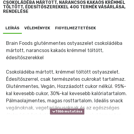
CSOKOLÁDÉBA MÁRTOTT, NARANCSOS KAKAÓS KRÉMMEL
TÖLTÖTT, ÉDESÍTŐSZEREKKEL 40G TERMÉK VÁSÁRLÁSA,
RENDELÉSE
LEÍRÁS
VÉLEMÉNYEK
FIGYELMEZTETÉSEK
Brain Foods gluténmentes ostyaszelet csokoládéba
mártott, narancsos kakaós krémmel töltött,
édesítőszerekkel
Csokoládéba mártott, krémmel töltött ostyaszelet.
Édesítőszerrel, csak természetes cukrokat tartalmaz.
Gluténmentes, Vegán, Hozzáadott cukor nélkül. 95%-
kal kevesebb cukor, 30%-kal kevesebb kalóriatartalom.
Pálmaolajmentes, magas rosttartalom. Ideális snack
vegánoknak, vegetariánusoknak és az egészséges
életmódot folytatóknak. Összetevők:gluténmentes
keverék (burgonyakeményítő, kukoricakeményítő,
rizsliszt, szója rost, sűrítőanyag: guar gumi), cikória