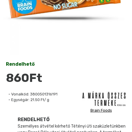
Rendelhető
860Ft
Vonalkód:
3800501316191
Egységár:
21.50 Ft/ g
Brain Foods
RENDELHETŐ
Személyes átvétel kérhető Tétényi úti szaküzletünkben