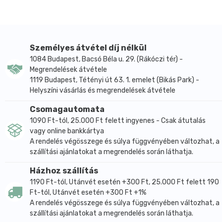
inulin (rost), édesítőszer: Eritritol, kakaóvaj, növényi
olaj (sheavaj,kókusz) ,rizskeverék (rizskeményítő,
rizsliszt, rizsszirup), szójaliszt, narancsolaj 0,25%,
kakaómassza, kókuszkrém, polidextróz, növényi
Személyes átvétel díj nélkül
(napraforgó) olaj, emulgeálószer: lecitin (napraforgó),
1084 Budapest, Bacsó Béla u. 29. (Rákóczi tér) -
természetes narancs aroma, térfogatnövelő szer:
Megrendelések átvétele
bikarbonát, só, rozmaring kivonat
1119 Budapest, Tétényi út 63. 1. emelet (Bikás Park) -
Helyszíni vásárlás és megrendelések átvétele
Csomagautomata
1090 Ft-tól, 25.000 Ft felett ingyenes - Csak átutalás
vagy online bankkártya
A rendelés végösszege és súlya függvényében változhat, a
szállítási ajánlatokat a megrendelés során láthatja.
Házhoz szállítás
1190 Ft-tól, Utánvét esetén +300 Ft, 25.000 Ft felett 190
Ft-tól, Utánvét esetén +300 Ft +1%
A rendelés végösszege és súlya függvényében változhat, a
szállítási ajánlatokat a megrendelés során láthatja.