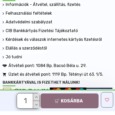
Információk - Átvétel, szállítás, fizetés
Felhasználási feltételek
Adatvédelmi szabályzat
CIB Bankkártyás Fizetési Tájékoztató
Kérdések és válaszok internetes kártyás fizetésről
Elállás a szerződéstől
Jó tudni
Átvételi pont: 1084 Bp. Bacsó Béla u. 29.
Üzlet és átvételi pont: 1119 Bp. Tétényi út 63. 1/5.
BANKKÁRTYÁVAL IS FIZETHET NÁLUNK!
KOSÁRBA
Minden jog fenntartva, MaxShopping Kft. 2013-2026
Árukereső.hu