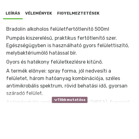
LEÍRÁS
VÉLEMÉNYEK
FIGYELMEZTETÉSEK
Bradolin alkoholos felületfertőtlenítő 500ml
Pumpás kiszerelésű, praktikus fertőtlenítő szer.
Egészségügyben is használható gyors felülettiszító,
melybaktériumölő hatással bír.
Gyors és hatékony felületkezlésre kitűnő.
A termék előnyei: spray forma, jól nedvesíti a
felületet, három hatóanyag kombinációja, széles
antimikrobális spektrum, rövid behatási idő, gyorsan
száradó felület.
Antimikrobális spektrum: Baktericid (MRSA), fungicid,
tuberkulocid, virucid (HBV/HIV inaktiváló hatású is).
Hatóanyag: Etanol, Kationaktív tenzid, Glutáraldehid
mindösszesen 0,020%
A készítményt hígítatlanul kell felvinni a felületre.