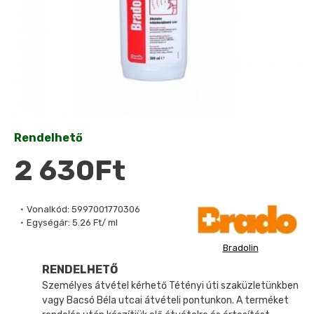
Rendelhető
2 630Ft
Vonalkód:
5997001770306
Egységár:
5.26 Ft/ ml
Bradolin
RENDELHETŐ
Személyes átvétel kérhető Tétényi úti szaküzletünkben
vagy Bacsó Béla utcai átvételi pontunkon. A terméket