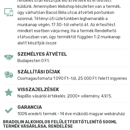
rendelés után készítjük elő átvételre és értesítést
küldünk. Amennyiben Webshop készleten van a termék,
úgy várhatóan Bacsó Béla utcai átvételi pontunkon
azonnal, Tétényi úti üzletünkben leghamarabb a
munkanap végén, 17:30-tól vehető át. Az értesítést
mindkét esetben várja meg. Ha a termék Rendelhető
státuszban van, úgy terméktől függően 1-2 munkanap
alatt készítjük össze
SZEMÉLYES ÁTVÉTEL
Budapesten 0 Ft.
SZÁLLÍTÁSI DÍJAK
Csomagautomata 1 090 Ft-tól, 25 000 Ft felett ingyenes
VISSZAJELZÉSEK
NapiBio vásárlói értékelés: 2000+ vélemény, 4,9/5.
GARANCIA
100% eredeti termék • 14 éve működő magyar webáruház
BRADOLIN ALKOHOLOS FELÜLETFERTŐTLENÍTŐ 500ML
TERMÉK VÁSÁRLÁSA, RENDELÉSE