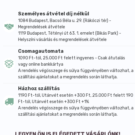
Gyors behatási idő széles antimikrobiális
hatásspektrum, baktericid (MRSA), fungicid, virucid
Személyes átvétel díj nélkül
(HBV/HIV inaktiváló hatás is), tuberkulocid.
1084 Budapest, Bacsó Béla u. 29. (Rákóczi tér) -
Kisebb felületek gyors fertőtlenítésére, tisztítására az
Megrendelések átvétele
1119 Budapest, Tétényi út 63. 1. emelet (Bikás Park) -
egészségügy és az élelmiszeripar területén.
Helyszíni vásárlás és megrendelések átvétele
Három hatóanyag kombinációja, széles antimikrobás
hatással, rövid behatási idővel.
Csomagautomata
1090 Ft-tól, 25.000 Ft felett ingyenes - Csak átutalás
A minimális behatási idő 5 perc.
vagy online bankkártya
Zárt térben egyszerre legfeljebb 2 m2-nyi felület
A rendelés végösszege és súlya függvényében változhat, a
kezelhető.
szállítási ajánlatokat a megrendelés során láthatja.
Négyzetméterenként kb. 40-50 ml fertőtlenítőszert
Házhoz szállítás
kell alkalmazni.
1190 Ft-tól, Utánvét esetén +300 Ft, 25.000 Ft felett 190
FIGYELMEZTETÉS
Ft-tól, Utánvét esetén +300 Ft +1%
Gyermekek kezébe nem kerülhet!
A rendelés végösszege és súlya függvényében változhat, a
Más tisztító- és fertőtlenítőszerrel nem keverhető!
szállítási ajánlatokat a megrendelés során láthatja.
Nyílt láng és gyújtóforrás közelében alkalmazni tilos!
Elektromos eszközök fertőtlenítésére csak
LEGYEN ÖN IS ELÉGEDETT VÁSÁRLÓNK!