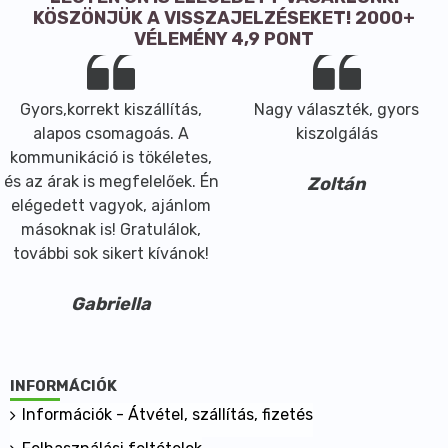
áramtalanítás után használható!
KÖSZÖNJÜK A VISSZAJELZÉSEKET! 2000+
Vigyázzunk, hogy szembe ne kerüljön!
VÉLEMÉNY 4,9 PONT
Gőzeit ne lélegezzük be!
Ha a készítmény a bőrre kerül, azonnal bő vízzel le kell
mosni.
Gyors,korrekt kiszállítás,
Nagy választék, gyors
Ha szembe kerülne, bő vízzel ki kell öblíteni és
alapos csomagoás. A
kiszolgálás
szakorvosi ellátást biztosítani.
kommunikáció is tökéletes,
Inhaláció esetén a sérültet fris levegőn nyugalomba
és az árak is megfelelőek. Én
Zoltán
kell helyezni.
elégedett vagyok, ajánlom
Lenyelés esetén a szárüreget vízzel alaposan ki kell
másoknak is! Gratulálok,
öblíteni és bőségesen vizet kell itatni. HÁNYTATNI
további sok sikert kívánok!
NEM SZABAD! Azonnal orvost kell hívni!
ELTARTHATÓSÁG
Gabriella
Bontatlan csomagolásban 30°C alatti hőmérsékleten,
nyílt lángtól és gyújtóforrástól távol 3 évig tárolható.
INFORMÁCIÓK
Információk - Átvétel, szállítás, fizetés