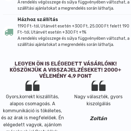
A rendelés végösszege és súlya függvényében változhat, a
szállítási ajánlatokat a megrendelés során láthatja.
Házhoz szállítás
1190 Ft-tól, Utánvét esetén +300 Ft, 25.000 Ft felett 190
Ft-tól, Utánvét esetén +300 Ft +1%
A rendelés végösszege és súlya függvényében változhat, a
szállítási ajánlatokat a megrendelés során láthatja.
LEGYEN ÖN IS ELÉGEDETT VÁSÁRLÓNK!
KÖSZÖNJÜK A VISSZAJELZÉSEKET! 2000+
VÉLEMÉNY 4,9 PONT
Gyors,korrekt kiszállítás,
Nagy választék, gyors
alapos csomagoás. A
kiszolgálás
kommunikáció is tökéletes,
és az árak is megfelelőek. Én
Zoltán
elégedett vagyok, ajánlom