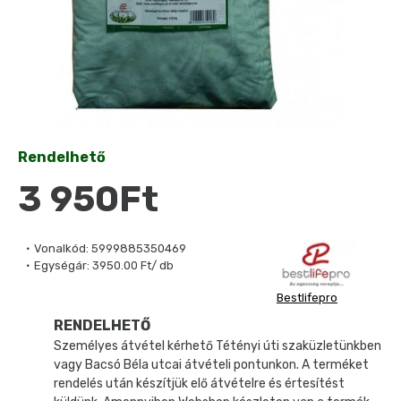
Rendelhető
3 950Ft
Vonalkód:
5999885350469
Egységár:
3950.00 Ft/ db
Bestlifepro
RENDELHETŐ
Személyes átvétel kérhető Tétényi úti szaküzletünkben
vagy Bacsó Béla utcai átvételi pontunkon. A terméket
rendelés után készítjük elő átvételre és értesítést