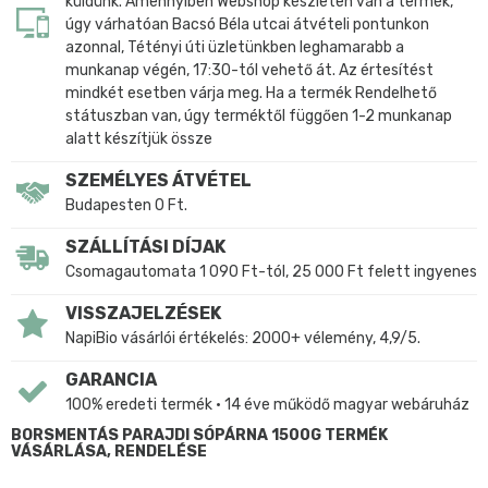
küldünk. Amennyiben Webshop készleten van a termék,
úgy várhatóan Bacsó Béla utcai átvételi pontunkon
azonnal, Tétényi úti üzletünkben leghamarabb a
munkanap végén, 17:30-tól vehető át. Az értesítést
mindkét esetben várja meg. Ha a termék Rendelhető
státuszban van, úgy terméktől függően 1-2 munkanap
alatt készítjük össze
SZEMÉLYES ÁTVÉTEL
Budapesten 0 Ft.
SZÁLLÍTÁSI DÍJAK
Csomagautomata 1 090 Ft-tól, 25 000 Ft felett ingyenes
VISSZAJELZÉSEK
NapiBio vásárlói értékelés: 2000+ vélemény, 4,9/5.
GARANCIA
100% eredeti termék • 14 éve működő magyar webáruház
BORSMENTÁS PARAJDI SÓPÁRNA 1500G TERMÉK
VÁSÁRLÁSA, RENDELÉSE