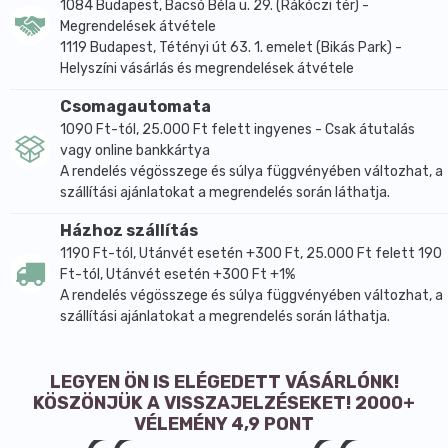
étkezések után. A koncentrátum önmagában vagy
1084 Budapest, Bacsó Béla u. 29. (Rákóczi tér) -
Megrendelések átvétele
1,5–2 dl vízzel elkeverve is fogyasztható. Egy napi
1119 Budapest, Tétényi út 63. 1. emelet (Bikás Park) -
adag 3000 mg hidrolizált kollagén peptidet, 30 mg
Helyszíni vásárlás és megrendelések átvétele
tengeri elasztint, 200 mg szárított Aloe vera gélt és
100 mg csipkebogyó kivonatot biztosít. A gyártói
Csomagautomata
adatok szerint a 200 mg szárított Aloe vera 40 g friss
1090 Ft-tól, 25.000 Ft felett ingyenes - Csak átutalás
gélnek felel meg.
vagy online bankkártya
A rendelés végösszege és súlya függvényében változhat, a
Az összetételben az aktív összetevők mellett víz,
szállítási ajánlatokat a megrendelés során láthatja.
növényi glicerin, aroma, citromsav, tartósítószerek és
természetes édesítőszer is szerepel. A készítmény
Házhoz szállítás
nem tartalmaz mesterséges édesítőszert és
1190 Ft-tól, Utánvét esetén +300 Ft, 25.000 Ft felett 190
színezéket. A nettó térfogat 500 ml, ami 20 napi
Ft-tól, Utánvét esetén +300 Ft +1%
A rendelés végösszege és súlya függvényében változhat, a
adagot jelent. A gyártói tájékoztatás szerint 3 éves
szállítási ajánlatokat a megrendelés során láthatja.
kortól fogyasztható, felbontás után hűtőben
tárolandó.
A kollagén és az elasztin szerkezeti fehérjék, ezért az
LEGYEN ÖN IS ELÉGEDETT VÁSÁRLÓNK!
ilyen típusú készítményekben gyakran együtt
KÖSZÖNJÜK A VISSZAJELZÉSEKET! 2000+
VÉLEMÉNY 4,9 PONT
jelennek meg. A folyékony formula a mindennapi
használatban kényelmes megoldást kínálhat,