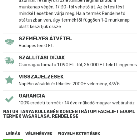
azonnal, Tétényi úti üzletünkben leghamarabb a
munkanap végén, 17:30-tól vehető át. Az értesítést
mindkét esetben várja meg. Ha a termék Rendelhető
státuszban van, úgy terméktől függően 1-2 munkanap
alatt készítjük össze
SZEMÉLYES ÁTVÉTEL
Budapesten 0 Ft.
SZÁLLÍTÁSI DÍJAK
Csomagautomata 1 090 Ft-tól, 25 000 Ft felett ingyenes
VISSZAJELZÉSEK
NapiBio vásárlói értékelés: 2000+ vélemény, 4,9/5.
GARANCIA
100% eredeti termék • 14 éve működő magyar webáruház
NATUR TANYA KOLLAGÉN KONCENTRÁTUM FACELIFT 500ML
TERMÉK VÁSÁRLÁSA, RENDELÉSE
LEÍRÁS
VÉLEMÉNYEK
FIGYELMEZTETÉSEK