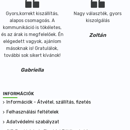
különösen akkor, ha a felhasználó előre kimért,
Gyors,korrekt kiszállítás,
Nagy választék, gyors
könnyen fogyasztható kollagén készítményt keres. A
alapos csomagoás. A
kiszolgálás
csipkebogyó és az Aloe vera növényi eredetű
kommunikáció is tökéletes,
kiegészítő összetevőként egészítik ki a formulát.
és az árak is megfelelőek. Én
Zoltán
Főbb hatóanyagok és összetevők
elégedett vagyok, ajánlom
Hatóanyagok napi adagban, 25 ml-ben
másoknak is! Gratulálok,
Hidrolizált kollagén peptidek 3000 mg
további sok sikert kívánok!
Szárított Aloe vera gél 200 mg
Csipkebogyó (Rosa canina L.) gyümölcs kivonat 100
Gabriella
mg
Tengeri elasztin 30 mg
Aktív összetevők
INFORMÁCIÓK
Hidrolizált kollagén peptidek
Szárított Aloe vera gél 200:1
Információk - Átvétel, szállítás, fizetés
Csipkebogyó gyümölcs kivonat 4:1
Felhasználási feltételek
Hidrolizált tengeri elasztin
Adatvédelmi szabályzat
Segédanyagok és egyéb összetevők