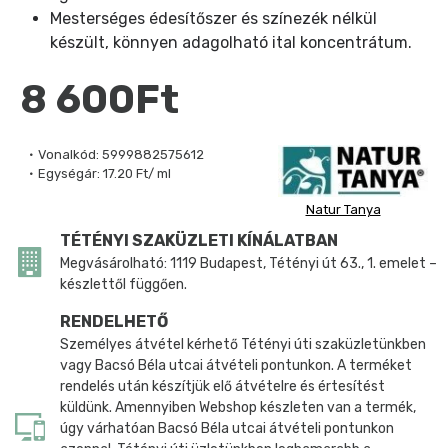
Mesterséges édesítőszer és színezék nélkül
készült, könnyen adagolható ital koncentrátum.
8 600Ft
Vonalkód:
5999882575612
Egységár:
17.20 Ft/ ml
Natur Tanya
TÉTÉNYI SZAKÜZLETI KÍNÁLATBAN
Megvásárolható: 1119 Budapest, Tétényi út 63., 1. emelet –
készlettől függően.
RENDELHETŐ
Személyes átvétel kérhető Tétényi úti szaküzletünkben
vagy Bacsó Béla utcai átvételi pontunkon. A terméket
rendelés után készítjük elő átvételre és értesítést
küldünk. Amennyiben Webshop készleten van a termék,
úgy várhatóan Bacsó Béla utcai átvételi pontunkon