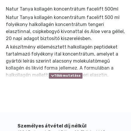
Natur Tanya kollagén koncentrátum facelift 500ml
Natur Tanya kollagén koncentrátum facelift 500 ml
folyékony halkollagén koncentrátum tengeri
elasztinnal, csipkebogyó kivonattal és Aloe vera géllel,
20 napi adagot biztosító kiszerelésben.
A készítmény előemésztett halkollagén peptideket
tartalmazó folyékony ital koncentrátum, amelyet a
gyártói leírás szerint alacsony molekulatömegű
kollagén és likvid forma jellemez. A formulában a
halkollagén mellett hidrolizált tengeri elasztin,
szárított Aloe vera gél és csipkebogyó gyümölcs
kivonat is megtalálható. A termék könnyen
adagolható mérőkupakkal használható, így azok
számára is praktikus lehet, akik a kollagént nem por
vagy kapszula formájában keresik.
A napi adag 25 ml, amelyet 2 részletben, napi 2 x 12,5
ml mennyiségben javasolt elfogyasztani, lehetőleg
Személyes átvétel díj nélkül