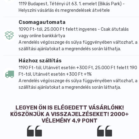
1119 Budapest, Tétényi út 63. 1. emelet (Bikás Park) -
Helyszíni vásárlás és megrendelések átvétele
Csomagautomata
1090 Ft-tól, 25.000 Ft felett ingyenes - Csak átutalás
vagy online bankkártya
A rendelés végösszege és súlya függvényében változhat, a
szállítási ajánlatokat a megrendelés során láthatja.
Házhoz szállítás
1190 Ft-tól, Utánvét esetén +300 Ft, 25.000 Ft felett 190
Ft-tól, Utánvét esetén +300 Ft +1%
A rendelés végösszege és súlya függvényében változhat, a
szállítási ajánlatokat a megrendelés során láthatja.
LEGYEN ÖN IS ELÉGEDETT VÁSÁRLÓNK!
KÖSZÖNJÜK A VISSZAJELZÉSEKET! 2000+
VÉLEMÉNY 4,9 PONT