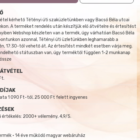
Ő
tel kérhető Tétényi úti szaküzletünkben vagy Bacsó Béla utcai
kon. A terméket rendelés után készítjük elő átvételre és értesítést
yiben Webshop készleten van a termék, úgy várhatóan Bacsó Béla
 pontunkon azonnal, Tétényi úti üzletünkben leghamarabb a
, 17:30-tól vehető át. Az értesítést mindkét esetben várja meg.
endelhető státuszban van, úgy terméktől függően 1-2 munkanap
 össze
 ÁTVÉTEL
Ft.
 DÍJAK
a 1 090 Ft-tól, 25 000 Ft felett ingyenes
ZÉSEK
i értékelés: 2000+ vélemény, 4,9/5.
termék • 14 éve működő magyar webáruház