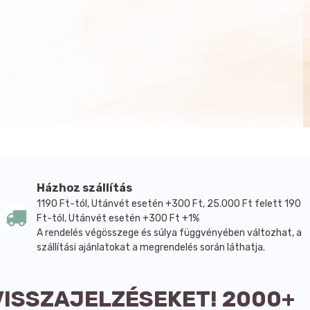
Házhoz szállítás
1190 Ft-tól, Utánvét esetén +300 Ft, 25.000 Ft felett 190
Ft-tól, Utánvét esetén +300 Ft +1%
A rendelés végösszege és súlya függvényében változhat, a
szállítási ajánlatokat a megrendelés során láthatja.
VISSZAJELZÉSEKET! 2000+