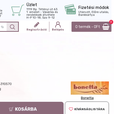
Üzlet
Fizetési módok
1119 Bp. Tétényi út 63.
la
1. emelet - Vásárlás és
Utánvét, Előre utalás,
st
rendelések átvétele
Bankkártya
7
H-P 10-18, Szo 9-12
0
0 termék - 0Ft
Regisztráció
Belépés
310570
g
Bonetta
KOSÁRBA
KÍVÁNSÁGLISTÁRA