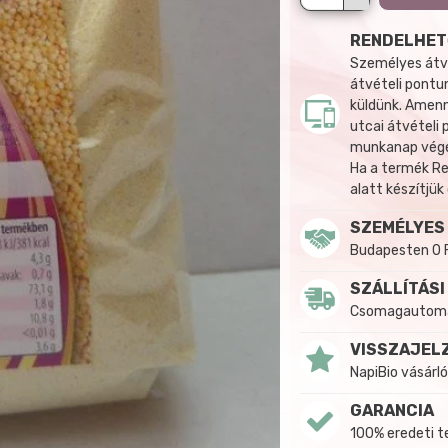
RENDELHET
Személyes átvé
átvételi pontun
küldünk. Amenn
utcai átvételi
munkanap végén
Ha a termék R
alatt készítjük
SZEMÉLYES
Budapesten 0 
SZÁLLÍTÁSI
Csomagautomat
VISSZAJEL
NapiBio vásárló
GARANCIA
100% eredeti 