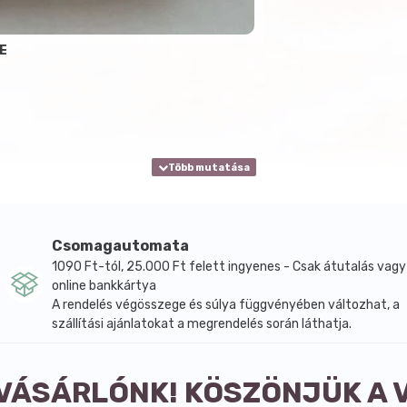
E
Csomagautomata
1090 Ft-tól, 25.000 Ft felett ingyenes - Csak átutalás vagy
online bankkártya
A rendelés végösszege és súlya függvényében változhat, a
szállítási ajánlatokat a megrendelés során láthatja.
 VÁSÁRLÓNK! KÖSZÖNJÜK A 