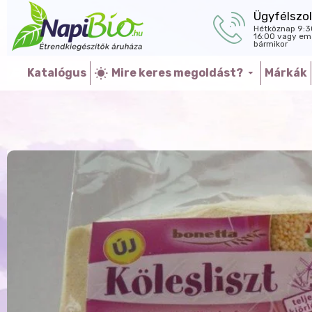
Ügyfélszol
Hétköznap 9:3
16:00 vagy ema
bármikor
Katalógus
Mire keres megoldást?
Márkák