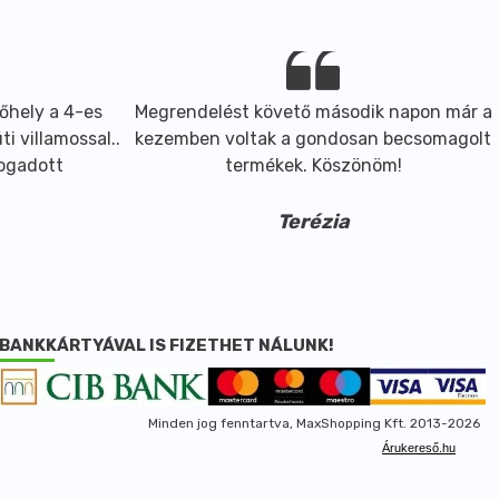
őhely a 4-es
Megrendelést követő második napon már a
i villamossal..
kezemben voltak a gondosan becsomagolt
fogadott
termékek. Köszönöm!
Terézia
BANKKÁRTYÁVAL IS FIZETHET NÁLUNK!
Minden jog fenntartva, MaxShopping Kft. 2013-2026
Árukereső.hu