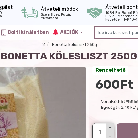
gálat
Átvételi pont
Átvételi módok
0-
1084 Bp. Bacsó Bé
Személyes, Futár,
il
u. 29 - Megrendelé
Automata
követően H-P 10-1
Bolti kínálatban
AKCIÓK
Bonetta kölesliszt 250g
BONETTA KÖLESLISZT 250G
Rendelhető
600Ft
Vonalkód:
5998856
Egységár:
2.40 Ft/ 