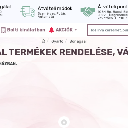
gálat
Átvételi pont
Átvételi módok
0-
1084 Bp. Bacsó Bé
Személyes, Futár,
il
u. 29 - Megrendelé
Automata
követően H-P 10-1
Bolti kínálatban
AKCIÓK
Gyártó
Bonagaal
L TERMÉKEK RENDELÉSE, V
HÁZBAN.