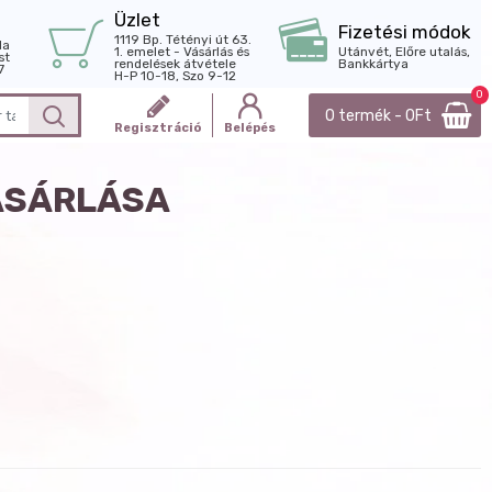
Üzlet
Fizetési módok
1119 Bp. Tétényi út 63.
la
1. emelet - Vásárlás és
Utánvét, Előre utalás,
st
rendelések átvétele
Bankkártya
7
H-P 10-18, Szo 9-12
0
0 termék - 0Ft
Regisztráció
Belépés
ÁSÁRLÁSA