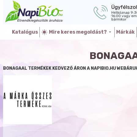
Ügyfélszol
Hétköznap 9:3
16:00 vagy ema
bármikor
Katalógus
Mire keres megoldást?
Márkák
BONAGAA
BONAGAAL TERMÉKEK KEDVEZŐ ÁRON A NAPIBIO.HU WEBÁRU