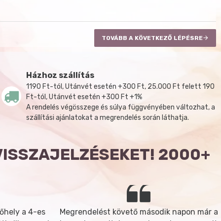
TOVÁBB A KÖVETKEZŐ LÉPÉSRE
Házhoz szállítás
1190 Ft-tól, Utánvét esetén +300 Ft, 25.000 Ft felett 190
Ft-tól, Utánvét esetén +300 Ft +1%
A rendelés végösszege és súlya függvényében változhat, a
szállítási ajánlatokat a megrendelés során láthatja.
VISSZAJELZÉSEKET! 2000+
őhely a 4-es
Megrendelést követő második napon már a