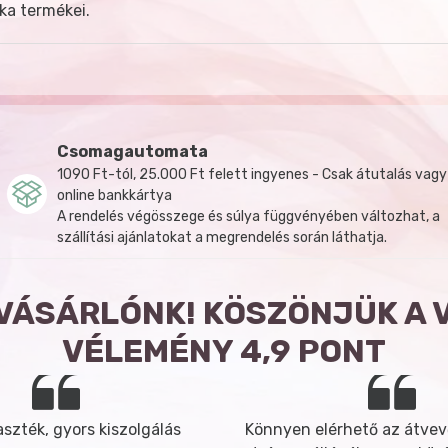
ka termékei.
Csomagautomata
1090 Ft-tól, 25.000 Ft felett ingyenes - Csak átutalás vagy
online bankkártya
A rendelés végösszege és súlya függvényében változhat, a
szállítási ajánlatokat a megrendelés során láthatja.
 VÁSÁRLÓNK! KÖSZÖNJÜK A 
VÉLEMÉNY 4,9 PONT
szték, gyors kiszolgálás
Könnyen elérhető az átvev