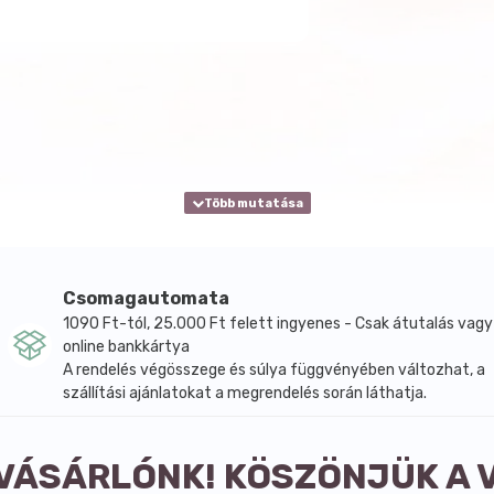
Csomagautomata
1090 Ft-tól, 25.000 Ft felett ingyenes - Csak átutalás vagy
online bankkártya
A rendelés végösszege és súlya függvényében változhat, a
szállítási ajánlatokat a megrendelés során láthatja.
 VÁSÁRLÓNK! KÖSZÖNJÜK A 