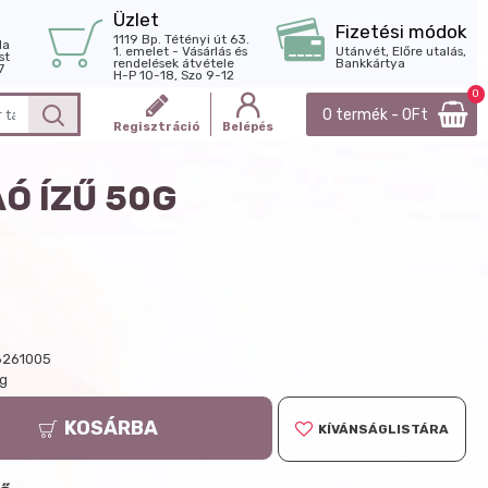
Üzlet
Fizetési módok
1119 Bp. Tétényi út 63.
la
1. emelet - Vásárlás és
Utánvét, Előre utalás,
st
rendelések átvétele
Bankkártya
7
H-P 10-18, Szo 9-12
0
0 termék - 0Ft
Regisztráció
Belépés
Ó ÍZŰ 50G
261005
 g
KOSÁRBA
KÍVÁNSÁGLISTÁRA