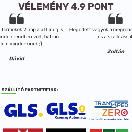
VÉLEMÉNY 4,9 PONT
 termékek 2 nap alatt meg is
Elégedett vagyok a megrend
inden rendben volt, bátran
és a szállítással
nlom mindenkinek ;)
Zoltán
Dávid
SZÁLLÍTÓ PARTNEREINK: