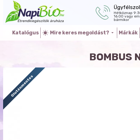
Ügyfélszol
Hétköznap 9:3
16:00 vagy ema
bármikor
Katalógus
Mire keres megoldást?
Márkák
BOMBUS N
Gluténmentes