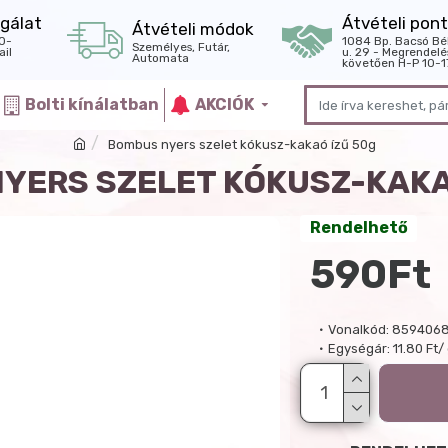
gálat
Átvételi pont
Átvételi módok
0-
1084 Bp. Bacsó Bé
Személyes, Futár,
il
u. 29 - Megrendelé
Automata
követően H-P 10-1
Bolti kínálatban
AKCIÓK
Bombus nyers szelet kókusz-kakaó ízű 50g
YERS SZELET KÓKUSZ-KAKA
Rendelhető
590Ft
Vonalkód:
8594068
Egységár:
11.80 Ft/