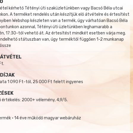
Ő
tel kérhető Tétényi úti szaküzletünkben vagy Bacsó Béla utcai
kon. A terméket rendelés után készítjük elő átvételre és értesítést
yiben Webshop készleten van a termék, úgy várhatóan Bacsó Béla
 pontunkon azonnal, Tétényi úti üzletünkben leghamarabb a
, 17:30-tól vehető át. Az értesítést mindkét esetben várja meg.
endelhető státuszban van, úgy terméktől függően 1-2 munkanap
 össze
 ÁTVÉTEL
Ft.
 DÍJAK
a 1 090 Ft-tól, 25 000 Ft felett ingyenes
ZÉSEK
i értékelés: 2000+ vélemény, 4,9/5.
termék • 14 éve működő magyar webáruház