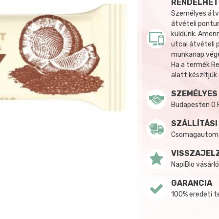
RENDELHET
Személyes átvé
átvételi pontun
küldünk. Amenn
utcai átvételi
munkanap végén
Ha a termék R
alatt készítjük
SZEMÉLYES
Budapesten 0 
SZÁLLÍTÁSI
Csomagautomat
VISSZAJEL
NapiBio vásárló
GARANCIA
100% eredeti 