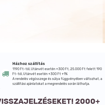
Házhoz szállítás
1190 Ft-tól, Utánvét esetén +300 Ft, 25.000 Ft felett 190
Ft-tól, Utánvét esetén +300 Ft +1%
A rendelés végösszege és súlya függvényében változhat, a
szállítási ajánlatokat a megrendelés során láthatja.
VISSZAJELZÉSEKET! 2000+