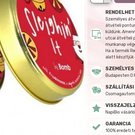
RENDELHET
Személyes átvé
átvételi pontun
küldünk. Amenn
utcai átvételi
munkanap végén
Ha a termék R
alatt készítjük
SZEMÉLYES
Budapesten 0 
SZÁLLÍTÁSI
Csomagautomat
VISSZAJEL
NapiBio vásárló
GARANCIA
100% eredeti 