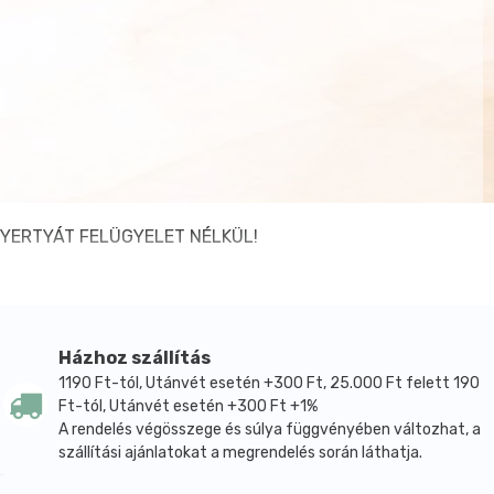
 A GYERTYÁT FELÜGYELET NÉLKÜL!
Házhoz szállítás
1190 Ft-tól, Utánvét esetén +300 Ft, 25.000 Ft felett 190
Ft-tól, Utánvét esetén +300 Ft +1%
A rendelés végösszege és súlya függvényében változhat, a
szállítási ajánlatokat a megrendelés során láthatja.