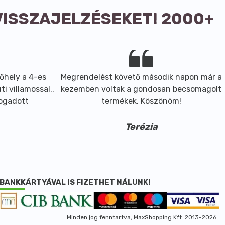
VISSZAJELZÉSEKET! 2000+
őhely a 4-es
Megrendelést követő második napon már a
i villamossal..
kezemben voltak a gondosan becsomagolt
fogadott
termékek. Köszönöm!
Terézia
BANKKÁRTYÁVAL IS FIZETHET NÁLUNK!
Minden jog fenntartva, MaxShopping Kft. 2013-2026