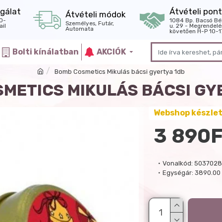
gálat
Átvételi pont
Átvételi módok
0-
1084 Bp. Bacsó Bé
Személyes, Futár,
il
u. 29 - Megrendelé
Automata
követően H-P 10-1
Bolti kínálatban
AKCIÓK
Bomb Cosmetics Mikulás bácsi gyertya 1db
METICS MIKULÁS BÁCSI GY
Webshop készle
3 890F
Vonalkód:
5037028
Egységár:
3890.00 