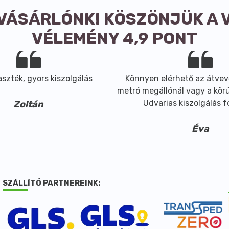
 VÁSÁRLÓNK! KÖSZÖNJÜK A 
VÉLEMÉNY 4,9 PONT
szték, gyors kiszolgálás
Könnyen elérhető az átvev
metró megállónál vagy a körút
Udvarias kiszolgálás 
Zoltán
Éva
SZÁLLÍTÓ PARTNEREINK: