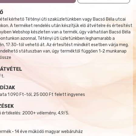
Ő
tel kérhető Tétényi úti szaküzletünkben vagy Bacsó Béla utcai
kon. A terméket rendelés után készítjük elő átvételre és értesítést
yiben Webshop készleten van a termék, úgy várhatóan Bacsó Béla
 pontunkon azonnal, Tétényi úti üzletünkben leghamarabb a
, 17:30-tól vehető át. Az értesítést mindkét esetben várja meg.
endelhető státuszban van, úgy terméktől függően 1-2 munkanap
 össze
 ÁTVÉTEL
Ft.
 DÍJAK
a 1 090 Ft-tól, 25 000 Ft felett ingyenes
ZÉSEK
i értékelés: 2000+ vélemény, 4,9/5.
termék • 14 éve működő magyar webáruház