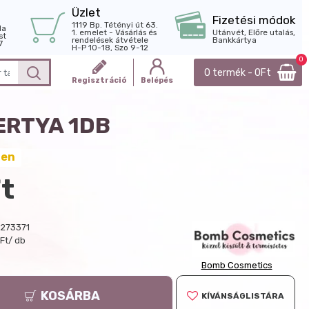
Üzlet
Fizetési módok
1119 Bp. Tétényi út 63.
la
1. emelet - Vásárlás és
Utánvét, Előre utalás,
st
rendelések átvétele
Bankkártya
7
H-P 10-18, Szo 9-12
0
0 termék - 0Ft
Regisztráció
Belépés
ERTYA 1DB
ten
t
273371
Ft/ db
Bomb Cosmetics
KOSÁRBA
KÍVÁNSÁGLISTÁRA