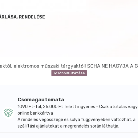
ÁRLÁSA, RENDELÉSE
t ablaktól, elektromos műszaki tárgyaktól! SOHA NE HAGYJA
Csomagautomata
1090 Ft-tól, 25.000 Ft felett ingyenes - Csak átutalás vagy
online bankkártya
A rendelés végösszege és súlya függvényében változhat, a
szállítási ajánlatokat a megrendelés során láthatja.