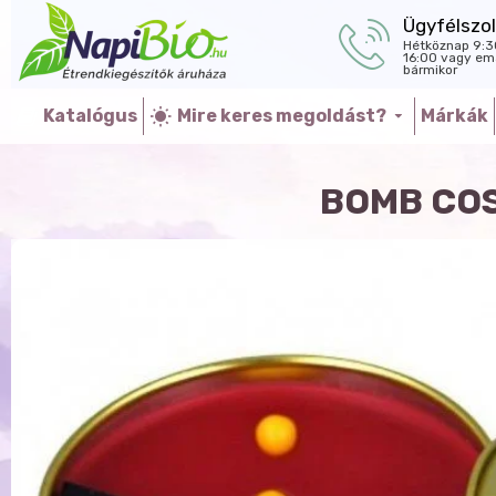
Ügyfélszol
Hétköznap 9:3
16:00 vagy ema
bármikor
Katalógus
Mire keres megoldást?
Márkák
BOMB COS