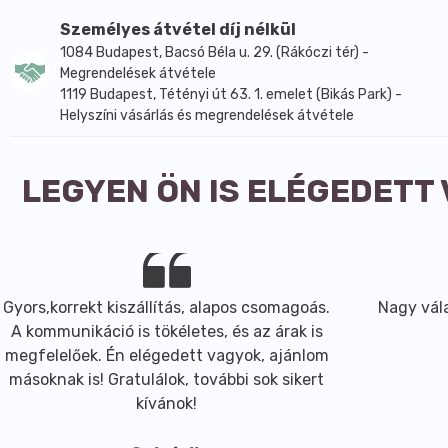
Starch, Aroma (Flavor), Lecithin, Citrus Nobilis (Mandarin
Személyes átvétel díj nélkül
(Yellow 5), CI 77891 (Titanium Dioxide), CI 16035 (Red 40)
1084 Budapest, Bacsó Béla u. 29. (Rákóczi tér) -
Megrendelések átvétele
1119 Budapest, Tétényi út 63. 1. emelet (Bikás Park) -
Electric dreams szappan (100gr): Aqua (Water), Propylene
Helyszíni vásárlás és megrendelések átvétele
Parfum (Fragrance), Sodium Chloride, Stearic Acid, Lau
(Lavender) Oil, Pelargonium Graveolens Flower Oil, EDTA, 
21108.
LEGYEN ÖN IS ELÉGEDETT
Flamingo Ho Ho Ho fürdőbomba (160gr): Sodium Bicarbona
(Water), Theobroma Cacao (Cocoa) Seed Extract, Sodium L
Oil, Citrus Aurantium Bergamia (Bergamot) Fruit Oil, Geran
Gyors,korrekt kiszállítás, alapos csomagoás.
Nagy vála
A kommunikáció is tökéletes, és az árak is
Mentolos cukorka fürdősüti (50gr): Sodium Bicarbonate, 
megfelelőek. Én elégedett vagyok, ajánlom
(Fragrance), Butyrospermum Parkii (Shea Butter), Aqua 
másoknak is! Gratulálok, további sok sikert
Starch, Aroma (Flavor), Dextrin, Mentha Viridis (Spearmin
kívánok!
Benzyl Benzoate, CI 18050, CI 40800 (Beta-Carotene), CI 7