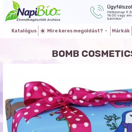
Ügyfélszol
Hétköznap 9:3
16:00 vagy ema
bármikor
Katalógus
Mire keres megoldást?
Márkák
BOMB COSMETIC