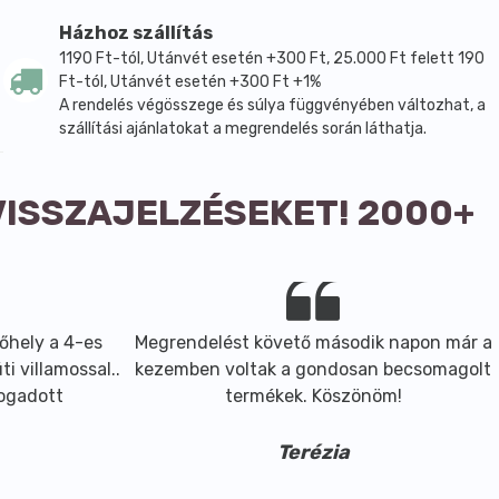
 Linalool, CI 17200 (Red 33), CI 14700 (Red 4), CI 19140
Házhoz szállítás
1190 Ft-tól, Utánvét esetén +300 Ft, 25.000 Ft felett 190
Ft-tól, Utánvét esetén +300 Ft +1%
A rendelés végösszege és súlya függvényében változhat, a
Laureth Sulfate, Sorbitol, Sodium Lauryl Sulfate,
szállítási ajánlatokat a megrendelés során láthatja.
tetate, Tetrasodium Etidronate, Lavandula Angustifolia
 CI 77891 (Titanium Dioxide), CI 74160, CI 51319, CI
VISSZAJELZÉSEKET! 2000+
 Mays (Corn) Starch, Sucrose, Parfum (Fragrance), Aqua
 Aroma (Flavor), Lecithin, Citrus Aurantifolia (Lime)
 (Blue 1), CI 16035 (Red 40), CI 18050.
őhely a 4-es
Megrendelést követő második napon már a
i villamossal..
kezemben voltak a gondosan becsomagolt
s (Corn) Starch, Sucrose, Sodium Lauryl Sulfate, Parfum
fogadott
termékek. Köszönöm!
drogenated Peanut Oil, Solanum Tuberosum (Potato)
estris (Rapeseed) Seed Oil, Talc, Cera Alba (Beeswax),
Terézia
5 (Red 40), CI 42090 (Blue 1), CI 19140 (Yellow 5).