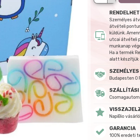
RENDELHET
Személyes átvé
átvételi pontun
küldünk. Amenn
utcai átvételi
munkanap végén
Ha a termék R
alatt készítjük
SZEMÉLYES
Budapesten 0 
SZÁLLÍTÁSI
Csomagautomat
VISSZAJEL
NapiBio vásárló
GARANCIA
100% eredeti 