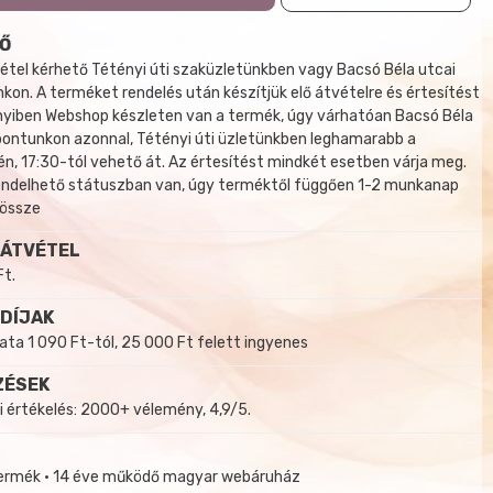
Ő
tel kérhető Tétényi úti szaküzletünkben vagy Bacsó Béla utcai
kon. A terméket rendelés után készítjük elő átvételre és értesítést
yiben Webshop készleten van a termék, úgy várhatóan Bacsó Béla
 pontunkon azonnal, Tétényi úti üzletünkben leghamarabb a
, 17:30-tól vehető át. Az értesítést mindkét esetben várja meg.
endelhető státuszban van, úgy terméktől függően 1-2 munkanap
 össze
 ÁTVÉTEL
Ft.
 DÍJAK
a 1 090 Ft-tól, 25 000 Ft felett ingyenes
ZÉSEK
i értékelés: 2000+ vélemény, 4,9/5.
termék • 14 éve működő magyar webáruház