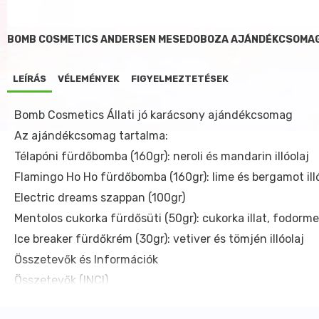
BOMB COSMETICS ANDERSEN MESEDOBOZA AJÁNDÉKCSOMAG
LEÍRÁS
VÉLEMÉNYEK
FIGYELMEZTETÉSEK
Bomb Cosmetics Állati jó karácsony ajándékcsomag
Az ajándékcsomag tartalma:
Télapóni fürdőbomba (160gr): neroli és mandarin illóolaj
Flamingo Ho Ho fürdőbomba (160gr): lime és bergamot ill
Electric dreams szappan (100gr)
Mentolos cukorka fürdősüti (50gr): cukorka illat, fodorme
Ice breaker fürdőkrém (30gr): vetiver és tömjén illóolaj
Összetevők és Információk
Összetevők (INCI)
Télapóni fürdőbomba (160gr): Sodium Bicarbonate, Citri
Sulfate, Aqua (Water), Butyrospermum Parkii (Shea Butte