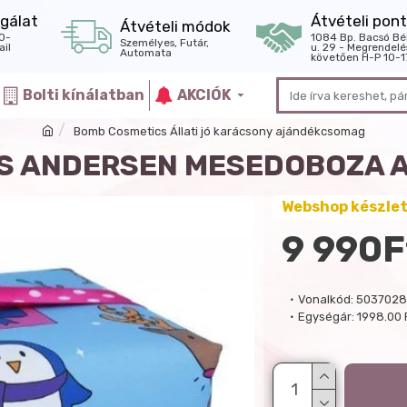
gálat
Átvételi pont
Átvételi módok
0-
1084 Bp. Bacsó Bé
Személyes, Futár,
il
u. 29 - Megrendelé
Automata
követően H-P 10-1
Bolti kínálatban
AKCIÓK
Bomb Cosmetics Állati jó karácsony ajándékcsomag
S ANDERSEN MESEDOBOZA
Webshop készle
9 990F
Vonalkód:
5037028
Egységár:
1998.00 