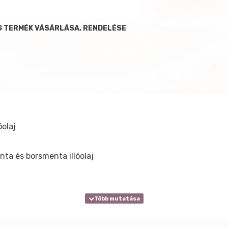
 TERMÉK VÁSÁRLÁSA, RENDELÉSE
óolaj
nta és borsmenta illóolaj
c Acid, Sucrose, Theobroma Cacao (Cocoa) Seed Butter, Zea
r), Lac (Milk), Oryza Sativa (Rice) Powder, Albumen, Hydro