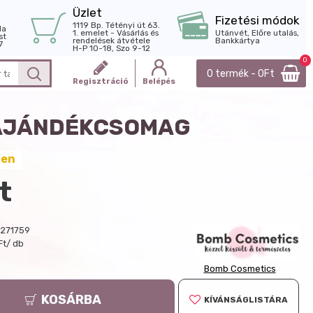
Üzlet
Fizetési módok
1119 Bp. Tétényi út 63.
la
1. emelet - Vásárlás és
Utánvét, Előre utalás,
st
rendelések átvétele
Bankkártya
7
H-P 10-18, Szo 9-12
0
0 termék - 0Ft
Regisztráció
Belépés
 AJÁNDÉKCSOMAG
ten
t
271759
Ft/ db
Bomb Cosmetics
KOSÁRBA
KÍVÁNSÁGLISTÁRA