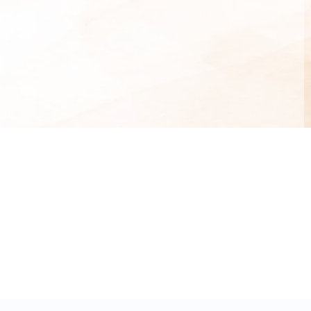
 Mays (Corn) Starch, Parfum (Fragrance), Sodium Lauryl
genated Vegetable Oil, Solanum Tuberosum (Potato)