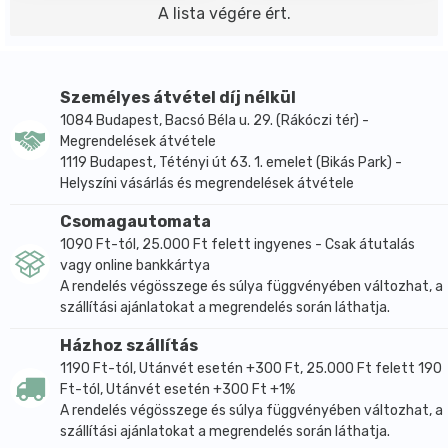
A lista végére ért.
Személyes átvétel díj nélkül
1084 Budapest, Bacsó Béla u. 29. (Rákóczi tér) -
Megrendelések átvétele
1119 Budapest, Tétényi út 63. 1. emelet (Bikás Park) -
Helyszíni vásárlás és megrendelések átvétele
Csomagautomata
1090 Ft-tól, 25.000 Ft felett ingyenes - Csak átutalás
vagy online bankkártya
A rendelés végösszege és súlya függvényében változhat, a
szállítási ajánlatokat a megrendelés során láthatja.
Házhoz szállítás
1190 Ft-tól, Utánvét esetén +300 Ft, 25.000 Ft felett 190
Ft-tól, Utánvét esetén +300 Ft +1%
A rendelés végösszege és súlya függvényében változhat, a
szállítási ajánlatokat a megrendelés során láthatja.