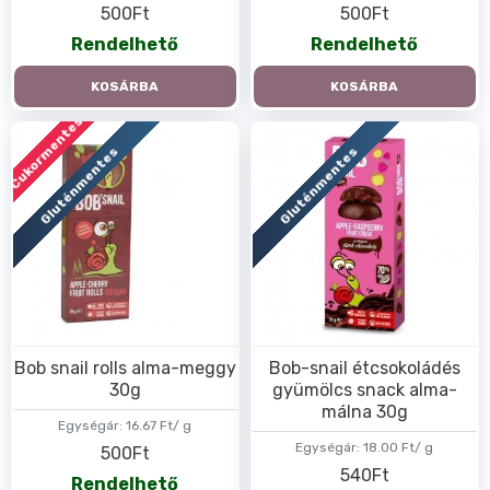
500Ft
500Ft
Rendelhető
Rendelhető
KOSÁRBA
KOSÁRBA
Cukormentes
Gluténmentes
Gluténmentes
Bob snail rolls alma-meggy
Bob-snail étcsokoládés
30g
gyümölcs snack alma-
málna 30g
Egységár:
16.67 Ft/ g
Egységár:
18.00 Ft/ g
500Ft
540Ft
Rendelhető