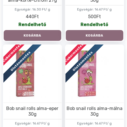
alma-körte-citrom 27g
30g
Egységár:
16.30 Ft/ g
Egységár:
16.67 Ft/ g
440Ft
500Ft
Rendelhető
Rendelhető
KOSÁRBA
KOSÁRBA
Cukormentes
Cukormentes
Gluténmentes
Gluténmentes
Bob snail rolls alma-eper
Bob snail rolls alma-málna
30g
30g
Egységár:
16.67 Ft/ g
Egységár:
16.67 Ft/ g