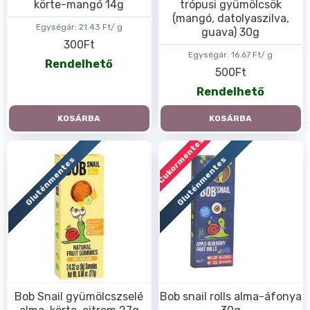
körte-mangó 14g
trópusi gyümölcsök
(mangó, datolyaszilva,
Egységár:
21.43 Ft/ g
guava) 30g
300Ft
Egységár:
16.67 Ft/ g
Rendelhető
500Ft
Rendelhető
KOSÁRBA
KOSÁRBA
Cukormentes
Gluténmentes
Gluténmentes
Bob Snail gyümölcszselé
Bob snail rolls alma-áfonya