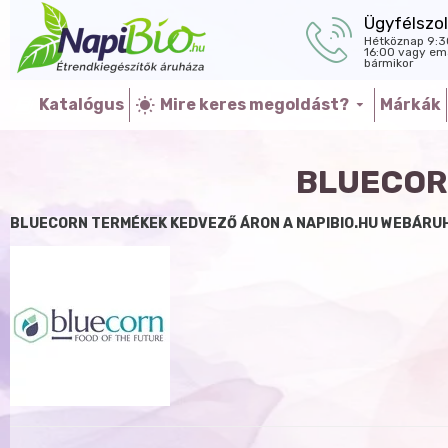
Ügyfélszol
Hétköznap 9:3
16:00 vagy ema
bármikor
Katalógus
Mire keres megoldást?
Márkák
BLUECOR
BLUECORN TERMÉKEK KEDVEZŐ ÁRON A NAPIBIO.HU WEBÁRU