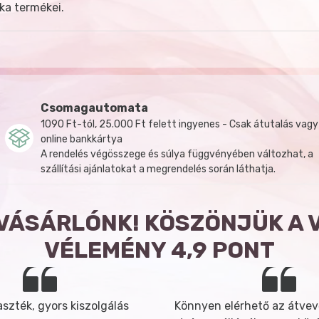
ka termékei.
Csomagautomata
1090 Ft-tól, 25.000 Ft felett ingyenes - Csak átutalás vagy
online bankkártya
A rendelés végösszege és súlya függvényében változhat, a
szállítási ajánlatokat a megrendelés során láthatja.
 VÁSÁRLÓNK! KÖSZÖNJÜK A 
VÉLEMÉNY 4,9 PONT
szték, gyors kiszolgálás
Könnyen elérhető az átvev