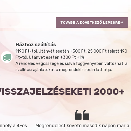
TOVÁBB A KÖVETKEZŐ LÉPÉSRE
Házhoz szállítás
1190 Ft-tól, Utánvét esetén +300 Ft, 25.000 Ft felett 190
Ft-tól, Utánvét esetén +300 Ft +1%
A rendelés végösszege és súlya függvényében változhat, a
szállítási ajánlatokat a megrendelés során láthatja.
VISSZAJELZÉSEKET! 2000+
őhely a 4-es
Megrendelést követő második napon már a