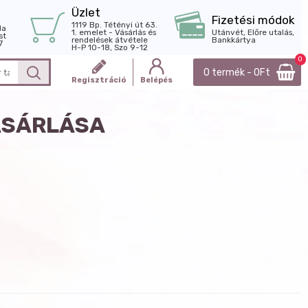
Üzlet
Fizetési módok
1119 Bp. Tétényi út 63.
la
1. emelet - Vásárlás és
Utánvét, Előre utalás,
st
rendelések átvétele
Bankkártya
7
H-P 10-18, Szo 9-12
0
0 termék - 0Ft
Regisztráció
Belépés
ÁSÁRLÁSA