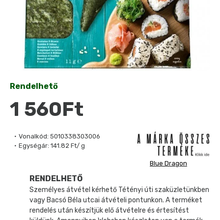
Rendelhető
1 560Ft
Vonalkód:
5010338303006
Egységár:
141.82 Ft/ g
Blue Dragon
RENDELHETŐ
Személyes átvétel kérhető Tétényi úti szaküzletünkben
vagy Bacsó Béla utcai átvételi pontunkon. A terméket
rendelés után készítjük elő átvételre és értesítést