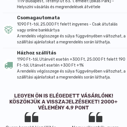
1119 Budapest, Tétényi út 63. 1. emelet (Bikás Park) -
Helyszíni vásárlás és megrendelések átvétele
Csomagautomata
1090 Ft-tól, 25.000 Ft felett ingyenes - Csak átutalás
vagy online bankkártya
A rendelés végösszege és súlya függvényében változhat, a
szállítási ajánlatokat a megrendelés során láthatja.
Házhoz szállítás
1190 Ft-tól, Utánvét esetén +300 Ft, 25.000 Ft felett 190
Ft-tól, Utánvét esetén +300 Ft +1%
A rendelés végösszege és súlya függvényében változhat, a
szállítási ajánlatokat a megrendelés során láthatja.
LEGYEN ÖN IS ELÉGEDETT VÁSÁRLÓNK!
KÖSZÖNJÜK A VISSZAJELZÉSEKET! 2000+
VÉLEMÉNY 4,9 PONT