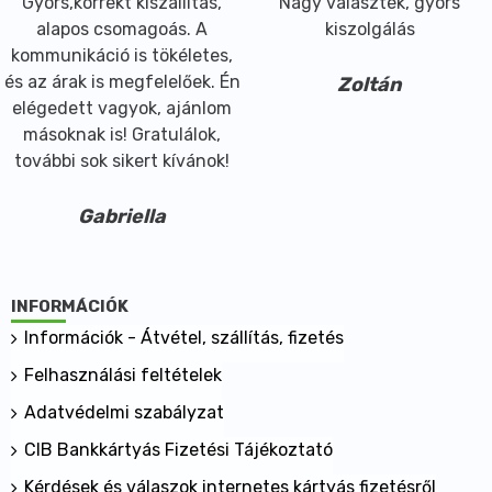
Gyors,korrekt kiszállítás,
Nagy választék, gyors
alapos csomagoás. A
kiszolgálás
kommunikáció is tökéletes,
és az árak is megfelelőek. Én
Zoltán
elégedett vagyok, ajánlom
másoknak is! Gratulálok,
további sok sikert kívánok!
Gabriella
INFORMÁCIÓK
Információk - Átvétel, szállítás, fizetés
Felhasználási feltételek
Adatvédelmi szabályzat
CIB Bankkártyás Fizetési Tájékoztató
Kérdések és válaszok internetes kártyás fizetésről