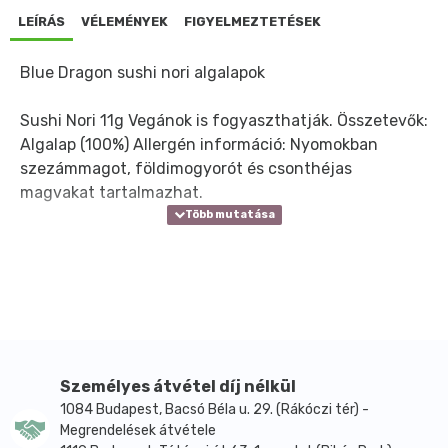
LEÍRÁS
VÉLEMÉNYEK
FIGYELMEZTETÉSEK
Blue Dragon sushi nori algalapok
Sushi Nori 11g Vegánok is fogyaszthatják. Összetevők:
Algalap (100%) Allergén információ: Nyomokban
szezámmagot, földimogyorót és csonthéjas
magvakat tartalmazhat.
Személyes átvétel díj nélkül
1084 Budapest, Bacsó Béla u. 29. (Rákóczi tér) -
Megrendelések átvétele