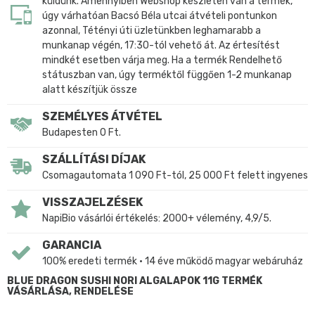
küldünk. Amennyiben Webshop készleten van a termék,
úgy várhatóan Bacsó Béla utcai átvételi pontunkon
azonnal, Tétényi úti üzletünkben leghamarabb a
munkanap végén, 17:30-tól vehető át. Az értesítést
mindkét esetben várja meg. Ha a termék Rendelhető
státuszban van, úgy terméktől függően 1-2 munkanap
alatt készítjük össze
SZEMÉLYES ÁTVÉTEL
Budapesten 0 Ft.
SZÁLLÍTÁSI DÍJAK
Csomagautomata 1 090 Ft-tól, 25 000 Ft felett ingyenes
VISSZAJELZÉSEK
NapiBio vásárlói értékelés: 2000+ vélemény, 4,9/5.
GARANCIA
100% eredeti termék • 14 éve működő magyar webáruház
BLUE DRAGON SUSHI NORI ALGALAPOK 11G TERMÉK
VÁSÁRLÁSA, RENDELÉSE