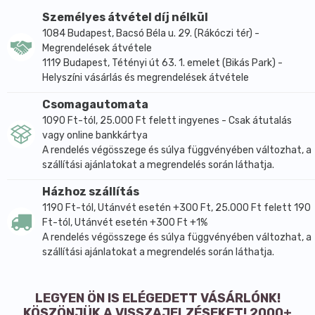
Személyes átvétel díj nélkül
1084 Budapest, Bacsó Béla u. 29. (Rákóczi tér) -
Megrendelések átvétele
1119 Budapest, Tétényi út 63. 1. emelet (Bikás Park) -
Helyszíni vásárlás és megrendelések átvétele
Csomagautomata
1090 Ft-tól, 25.000 Ft felett ingyenes - Csak átutalás
vagy online bankkártya
A rendelés végösszege és súlya függvényében változhat, a
szállítási ajánlatokat a megrendelés során láthatja.
Házhoz szállítás
1190 Ft-tól, Utánvét esetén +300 Ft, 25.000 Ft felett 190
Ft-tól, Utánvét esetén +300 Ft +1%
A rendelés végösszege és súlya függvényében változhat, a
szállítási ajánlatokat a megrendelés során láthatja.
LEGYEN ÖN IS ELÉGEDETT VÁSÁRLÓNK!
KÖSZÖNJÜK A VISSZAJELZÉSEKET! 2000+