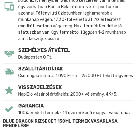
küldünk. Amennyiben Webshop készleten van a termék,
úgy várhatóan Bacsó Béla utcai átvételi pontunkon
azonnal, Tétényi úti üzletünkben leghamarabb a
munkanap végén, 17:30-tól vehető át. Az értesítést
mindkét esetben várja meg. Ha a termék Rendelhető
státuszban van, úgy terméktől függően 1-2 munkanap
alatt készítjük össze
SZEMÉLYES ÁTVÉTEL
Budapesten 0 Ft.
SZÁLLÍTÁSI DÍJAK
Csomagautomata 1 090 Ft-tól, 25 000 Ft felett ingyenes
VISSZAJELZÉSEK
NapiBio vásárlói értékelés: 2000+ vélemény, 4,9/5.
GARANCIA
100% eredeti termék • 14 éve működő magyar webáruház
BLUE DRAGON RIZSECET 150ML TERMÉK VÁSÁRLÁSA,
RENDELÉSE