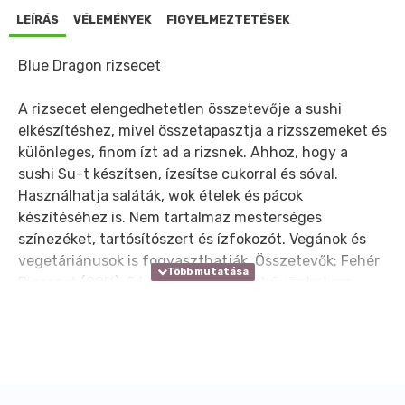
LEÍRÁS
VÉLEMÉNYEK
FIGYELMEZTETÉSEK
Blue Dragon rizsecet
A rizsecet elengedhetetlen összetevője a sushi
elkészítéshez, mivel összetapasztja a rizsszemeket és
különleges, finom ízt ad a rizsnek. Ahhoz, hogy a
sushi Su-t készítsen, ízesítse cukorral és sóval.
Használhatja saláták, wok ételek és pácok
készítéséhez is. Nem tartalmaz mesterséges
színezéket, tartósítószert és ízfokozót. Vegánok és
vegetáriánusok is fogyaszthatják. Összetevők: Fehér
Rizsecet (99%), Só. Tárolás: Száraz, hűvös helyen.
Felbontás után hűtőben tárolandó.