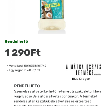
Rendelhető
1 290Ft
Vonalkód:
5010338101749
Egységár:
8.60 Ft/ ml
Blue Dragon
RENDELHETŐ
Személyes átvétel kérhető Tétényi úti szaküzletünkben
vagy Bacsó Béla utcai átvételi pontunkon. A terméket
rendelés után készítjük elő átvételre és értesítést