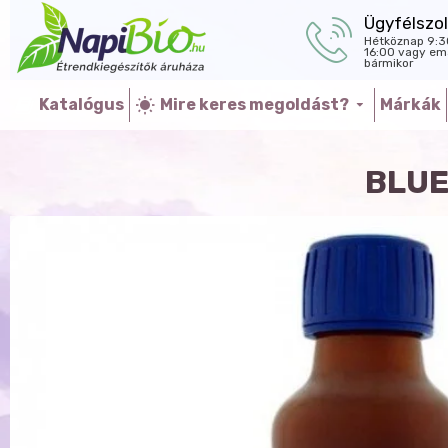
Ügyfélszol
Hétköznap 9:3
16:00 vagy ema
bármikor
Katalógus
Mire keres megoldást?
Márkák
BLUE