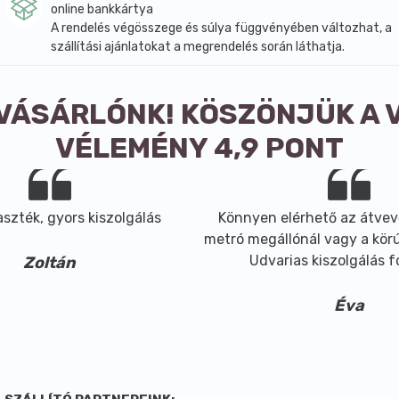
online bankkártya
A rendelés végösszege és súlya függvényében változhat, a
szállítási ajánlatokat a megrendelés során láthatja.
 VÁSÁRLÓNK! KÖSZÖNJÜK A 
VÉLEMÉNY 4,9 PONT
szték, gyors kiszolgálás
Könnyen elérhető az átvev
metró megállónál vagy a körút
Udvarias kiszolgálás 
Zoltán
Éva