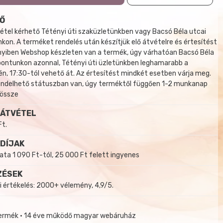
Ő
tel kérhető Tétényi úti szaküzletünkben vagy Bacsó Béla utcai
kon. A terméket rendelés után készítjük elő átvételre és értesítést
yiben Webshop készleten van a termék, úgy várhatóan Bacsó Béla
 pontunkon azonnal, Tétényi úti üzletünkben leghamarabb a
, 17:30-tól vehető át. Az értesítést mindkét esetben várja meg.
endelhető státuszban van, úgy terméktől függően 1-2 munkanap
 össze
 ÁTVÉTEL
Ft.
 DÍJAK
a 1 090 Ft-tól, 25 000 Ft felett ingyenes
ZÉSEK
i értékelés: 2000+ vélemény, 4,9/5.
termék • 14 éve működő magyar webáruház