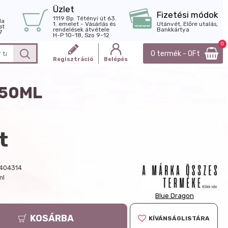
Üzlet
Fizetési módok
1119 Bp. Tétényi út 63.
la
1. emelet - Vásárlás és
Utánvét, Előre utalás,
st
rendelések átvétele
Bankkártya
7
H-P 10-18, Szo 9-12
0
0 termék - 0Ft
Regisztráció
Belépés
150ML
t
404314
ml
Blue Dragon
KOSÁRBA
KÍVÁNSÁGLISTÁRA