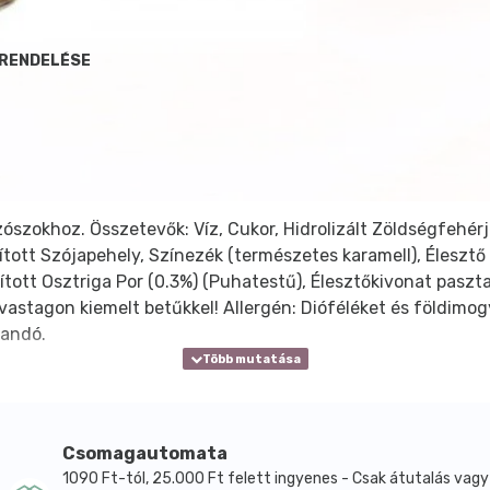
 RENDELÉSE
ószokhoz. Összetevők: Víz, Cukor, Hidrolizált Zöldségfehérj
nított Szójapehely, Színezék (természetes karamell), Éleszt
tott Osztriga Por (0.3%) (Puhatestű), Élesztőkivonat paszta 
astagon kiemelt betűkkel! Allergén: Dióféléket és földimog
tandó.
Csomagautomata
1090 Ft-tól, 25.000 Ft felett ingyenes - Csak átutalás vagy