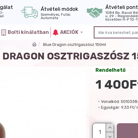
gálat
Átvételi pont
Átvételi módok
0-
1084 Bp. Bacsó Bé
Személyes, Futár,
il
u. 29 - Megrendelé
Automata
követően H-P 10-1
Bolti kínálatban
AKCIÓK
Blue Dragon osztrigaszósz 150ml
 DRAGON OSZTRIGASZÓSZ 
Rendelhető
1 400F
Vonalkód:
5010338
Egységár:
9.33 Ft/ 