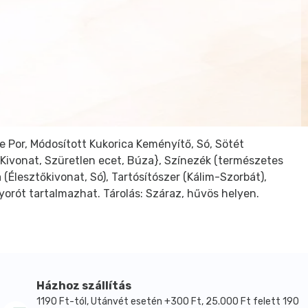
e Por, Módosított Kukorica Keményítő, Só, Sötét
ő Kivonat, Szüretlen ecet, Búza}, Színezék (természetes
(Élesztőkivonat, Só), Tartósítószer (Kálim-Szorbát),
yorót tartalmazhat. Tárolás: Száraz, hűvös helyen.
Házhoz szállítás
1190 Ft-tól, Utánvét esetén +300 Ft, 25.000 Ft felett 190