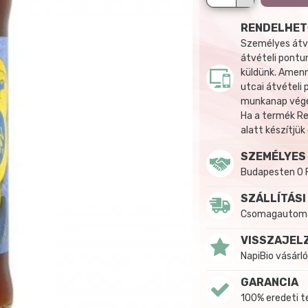
RENDELHET
Személyes átvé
átvételi pontun
küldünk. Amenn
utcai átvételi
munkanap végén
Ha a termék R
alatt készítjük
SZEMÉLYES
Budapesten 0 
SZÁLLÍTÁSI
Csomagautomat
VISSZAJEL
NapiBio vásárló
GARANCIA
100% eredeti 