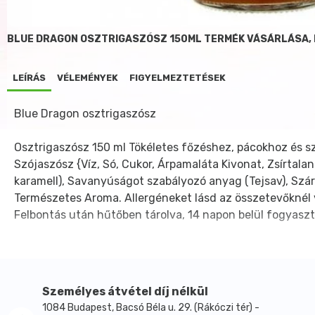
BLUE DRAGON OSZTRIGASZÓSZ 150ML TERMÉK VÁSÁRLÁSA,
LEÍRÁS
VÉLEMÉNYEK
FIGYELMEZTETÉSEK
Blue Dragon osztrigaszósz
Osztrigaszósz 150 ml Tökéletes főzéshez, pácokhoz és sz
Szójaszósz {Víz, Só, Cukor, Árpamaláta Kivonat, Zsírtala
karamell), Savanyúságot szabályozó anyag (Tejsav), Szárí
Természetes Aroma. Allergéneket lásd az összetevőknél v
Felbontás után hűtőben tárolva, 14 napon belül fogyasz
Személyes átvétel díj nélkül
1084 Budapest, Bacsó Béla u. 29. (Rákóczi tér) -