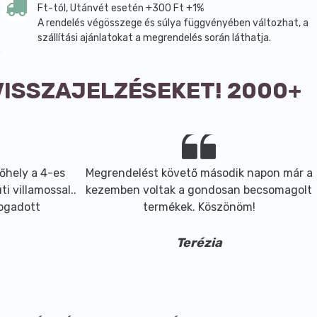
Ft-tól, Utánvét esetén +300 Ft +1%
A rendelés végösszege és súlya függvényében változhat, a
szállítási ajánlatokat a megrendelés során láthatja.
VISSZAJELZÉSEKET! 2000+
őhely a 4-es
Megrendelést követő második napon már a
i villamossal..
kezemben voltak a gondosan becsomagolt
fogadott
termékek. Köszönöm!
Terézia