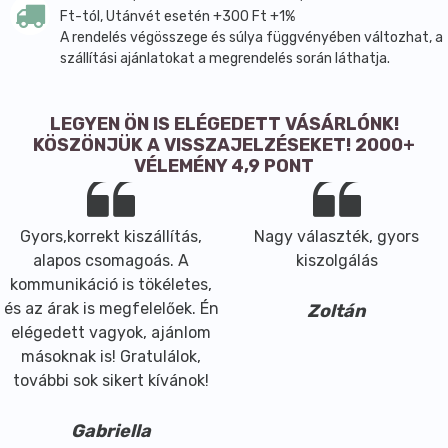
Ft-tól, Utánvét esetén +300 Ft +1%
A rendelés végösszege és súlya függvényében változhat, a
szállítási ajánlatokat a megrendelés során láthatja.
LEGYEN ÖN IS ELÉGEDETT VÁSÁRLÓNK!
KÖSZÖNJÜK A VISSZAJELZÉSEKET! 2000+
VÉLEMÉNY 4,9 PONT
Gyors,korrekt kiszállítás,
Nagy választék, gyors
alapos csomagoás. A
kiszolgálás
kommunikáció is tökéletes,
és az árak is megfelelőek. Én
Zoltán
elégedett vagyok, ajánlom
másoknak is! Gratulálok,
további sok sikert kívánok!
Gabriella