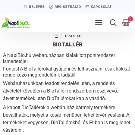
BELÉPÉS
REGISZTRÁCIÓ
KAPCSOLAT
0
BioTallér
BIOTALLÉR
A NapiBio.hu webáruházban kialakított pontrendszer
ismertetője:
Fontos! A BioTallérokat gyűjteni és felhasználni csak fiókkal
rendelkező megrendelőink tudják!
Webáruházunkban leadott rendelés után, a rendelés
átvételét követően a BioTallér rendszerben részt vevő,
átvett termékek után BioTallérokat kap a vásárló.
A kapott BioTallérok a webáruház bármely termékére
beválthatók, melyet a kosár menüben lehet érvényesíteni. A
termékeket vegyesen, BioTallérokból és Ft-ban is meg lehet
vásárolni.