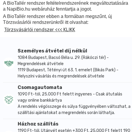
A BioTallér rendszer feltételrendszerének megváltoztatására
a NapiBio.hu webáruház fenntartja a jogot.
A BioTallér rendszer ebben a formában megszűnt, új
Törzsvásárlói rendszerünkről itt olvashat:
Törzsvásárlói rendszer <<< KLIKK
Személyes átvétel díj nélkül
1084 Budapest, Bacsó Béla u. 29. (Rákóczi tér) -
Megrendelések átvétele
1119 Budapest, Tétényi út 63. 1. emelet (Bikás Park) -
Helyszíni vásárlás és megrendelések átvétele
Csomagautomata
1090 Ft-tól, 25.000 Ft felett ingyenes - Csak átutalás
vagy online bankkártya
A rendelés végösszege és súlya függvényében változhat, a
szállítási ajánlatokat a megrendelés során láthatja.
Házhoz szállítás
1190 Ft-tól, Utánvét esetén +300 Ft, 25.000 Ft felett 190