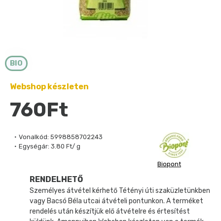
BIO
Webshop készleten
760Ft
Vonalkód:
5998858702243
Egységár:
3.80 Ft/ g
Biopont
RENDELHETŐ
Személyes átvétel kérhető Tétényi úti szaküzletünkben
vagy Bacsó Béla utcai átvételi pontunkon. A terméket
rendelés után készítjük elő átvételre és értesítést