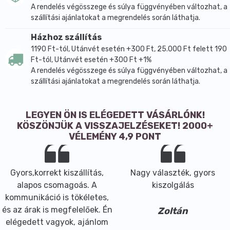
A rendelés végösszege és súlya függvényében változhat, a
szállítási ajánlatokat a megrendelés során láthatja.
Házhoz szállítás
1190 Ft-tól, Utánvét esetén +300 Ft, 25.000 Ft felett 190
Ft-tól, Utánvét esetén +300 Ft +1%
A rendelés végösszege és súlya függvényében változhat, a
szállítási ajánlatokat a megrendelés során láthatja.
LEGYEN ÖN IS ELÉGEDETT VÁSÁRLÓNK!
KÖSZÖNJÜK A VISSZAJELZÉSEKET! 2000+
VÉLEMÉNY 4,9 PONT
Gyors,korrekt kiszállítás,
Nagy választék, gyors
alapos csomagoás. A
kiszolgálás
kommunikáció is tökéletes,
és az árak is megfelelőek. Én
Zoltán
elégedett vagyok, ajánlom