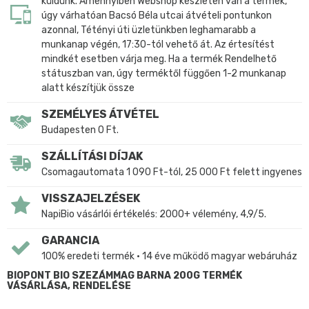
küldünk. Amennyiben Webshop készleten van a termék,
úgy várhatóan Bacsó Béla utcai átvételi pontunkon
azonnal, Tétényi úti üzletünkben leghamarabb a
munkanap végén, 17:30-tól vehető át. Az értesítést
mindkét esetben várja meg. Ha a termék Rendelhető
státuszban van, úgy terméktől függően 1-2 munkanap
alatt készítjük össze
SZEMÉLYES ÁTVÉTEL
Budapesten 0 Ft.
SZÁLLÍTÁSI DÍJAK
Csomagautomata 1 090 Ft-tól, 25 000 Ft felett ingyenes
VISSZAJELZÉSEK
NapiBio vásárlói értékelés: 2000+ vélemény, 4,9/5.
GARANCIA
100% eredeti termék • 14 éve működő magyar webáruház
BIOPONT BIO SZEZÁMMAG BARNA 200G TERMÉK
VÁSÁRLÁSA, RENDELÉSE