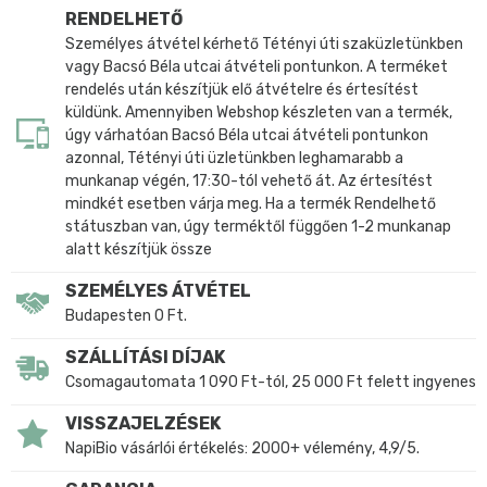
RENDELHETŐ
Személyes átvétel kérhető Tétényi úti szaküzletünkben
vagy Bacsó Béla utcai átvételi pontunkon. A terméket
rendelés után készítjük elő átvételre és értesítést
küldünk. Amennyiben Webshop készleten van a termék,
úgy várhatóan Bacsó Béla utcai átvételi pontunkon
azonnal, Tétényi úti üzletünkben leghamarabb a
munkanap végén, 17:30-tól vehető át. Az értesítést
mindkét esetben várja meg. Ha a termék Rendelhető
státuszban van, úgy terméktől függően 1-2 munkanap
alatt készítjük össze
SZEMÉLYES ÁTVÉTEL
Budapesten 0 Ft.
SZÁLLÍTÁSI DÍJAK
Csomagautomata 1 090 Ft-tól, 25 000 Ft felett ingyenes
VISSZAJELZÉSEK
NapiBio vásárlói értékelés: 2000+ vélemény, 4,9/5.