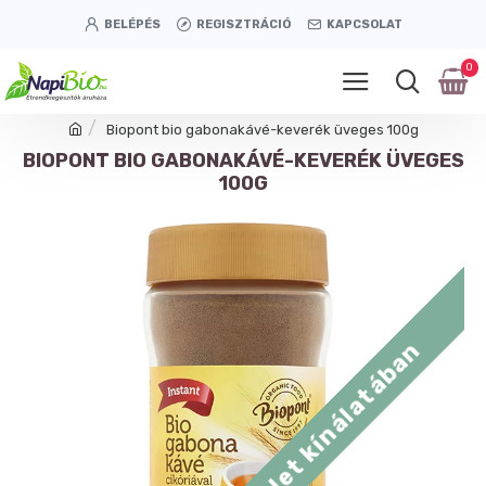
BELÉPÉS
REGISZTRÁCIÓ
KAPCSOLAT
0
Biopont bio gabonakávé-keverék üveges 100g
BIOPONT BIO GABONAKÁVÉ-KEVERÉK ÜVEGES
100G
Tétényi úti üzlet kínálatában