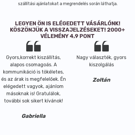
Amelyből cukrok
: 
15.0 g
szállítási ajánlatokat a megrendelés során láthatja.
Só:
0.21 g
Fehérje:
3.9 g
LEGYEN ÖN IS ELÉGEDETT VÁSÁRLÓNK!
Száraz és hűvös helyen tárolandó!
KÖSZÖNJÜK A VISSZAJELZÉSEKET! 2000+
VÉLEMÉNY 4,9 PONT
Gyors,korrekt kiszállítás,
Nagy választék, gyors
alapos csomagoás. A
kiszolgálás
kommunikáció is tökéletes,
és az árak is megfelelőek. Én
Zoltán
elégedett vagyok, ajánlom
másoknak is! Gratulálok,
további sok sikert kívánok!
Gabriella