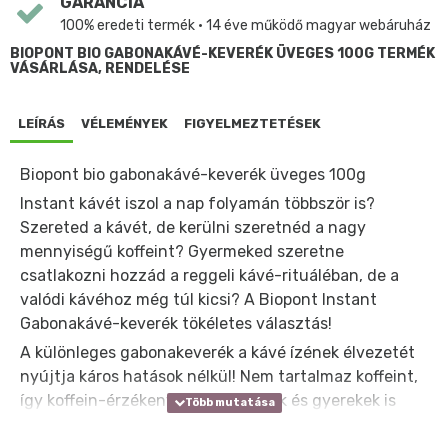
GARANCIA
100% eredeti termék • 14 éve működő magyar webáruház
BIOPONT BIO GABONAKÁVÉ-KEVERÉK ÜVEGES 100G TERMÉK
VÁSÁRLÁSA, RENDELÉSE
LEÍRÁS
VÉLEMÉNYEK
FIGYELMEZTETÉSEK
Biopont bio gabonakávé-keverék üveges 100g
Instant kávét iszol a nap folyamán többször is?
Szereted a kávét, de kerülni szeretnéd a nagy
mennyiségű koffeint? Gyermeked szeretne
csatlakozni hozzád a reggeli kávé-rituáléban, de a
valódi kávéhoz még túl kicsi? A Biopont Instant
Gabonakávé-keverék tökéletes választás!
A különleges gabonakeverék a kávé ízének élvezetét
nyújtja káros hatások nélkül! Nem tartalmaz koffeint,
így koffein-érzékenyek, várandósok és gyerekek is
fogyaszthatják. Élelmi rostokban gazdag,