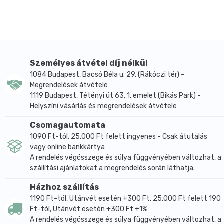
természetes összetevői az árpa, rozs és az ásványi
anyagokban gazdag cikória.
Ajánljuk instant kávé helyett, fogyaszthatod meleg
vízben, tejben vagy tejhelyettesítőben feloldva!
Összetevők
pörkölt gabonafélék 75% (árpa*, rozs*),
Személyes átvétel díj nélkül
cikória* 25%.
1084 Budapest, Bacsó Béla u. 29. (Rákóczi tér) -
*Ellenőrzött ökológiai gazdálkodásból származó
Megrendelések átvétele
alkotó.
1119 Budapest, Tétényi út 63. 1. emelet (Bikás Park) -
Felhasználása: 1-2 teáskanál instant gabonakávét
Helyszíni vásárlás és megrendelések átvétele
keverjünk el forró vízben vagy tejben. Még finomabbá
Csomagautomata
teszi a gabonakávét ha rizs- vagy zab- vagy
1090 Ft-tól, 25.000 Ft felett ingyenes - Csak átutalás
szójaitalban oldjuk.
vagy online bankkártya
ÁTLAGOS TÁPÉRTÉK 100G TERMÉKBEN:
A rendelés végösszege és súlya függvényében változhat, a
szállítási ajánlatokat a megrendelés során láthatja.
Energia:
1.430 kJ / 339.0 KCAL
Házhoz szállítás
Zsír:
0.1 g
1190 Ft-tól, Utánvét esetén +300 Ft, 25.000 Ft felett 190
Amelyből telített zsírsavak:
0.1 g
Ft-tól, Utánvét esetén +300 Ft +1%
Szénhidrát:
72.0 g
A rendelés végösszege és súlya függvényében változhat, a