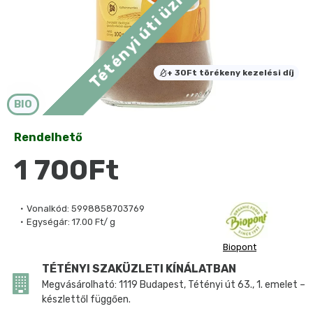
+ 30Ft törékeny kezelési díj
BIO
Rendelhető
1 700Ft
Vonalkód:
5998858703769
Egységár:
17.00 Ft/ g
Biopont
TÉTÉNYI SZAKÜZLETI KÍNÁLATBAN
Megvásárolható: 1119 Budapest, Tétényi út 63., 1. emelet –
készlettől függően.