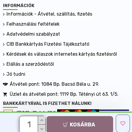
INFORMÁCIÓK
Információk - Átvétel, szállítás, fizetés
Felhasználási feltételek
Adatvédelmi szabályzat
CIB Bankkártyás Fizetési Tájékoztató
Kérdések és válaszok internetes kártyás fizetésről
Elállás a szerződéstől
Jó tudni
Átvételi pont: 1084 Bp. Bacsó Béla u. 29.
Üzlet és átvételi pont: 1119 Bp. Tétényi út 63. 1/5.
BANKKÁRTYÁVAL IS FIZETHET NÁLUNK!
KOSÁRBA
Minden jog fenntartva, MaxShopping Kft. 2013-2026
Árukereső.hu