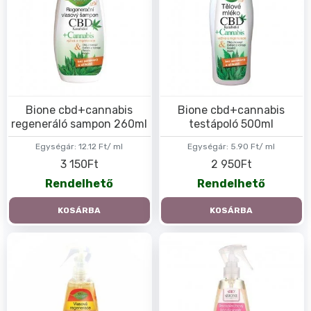
Bione cbd+cannabis
Bione cbd+cannabis
regeneráló sampon 260ml
testápoló 500ml
Egységár:
12.12 Ft/ ml
Egységár:
5.90 Ft/ ml
3 150Ft
2 950Ft
Rendelhető
Rendelhető
KOSÁRBA
KOSÁRBA