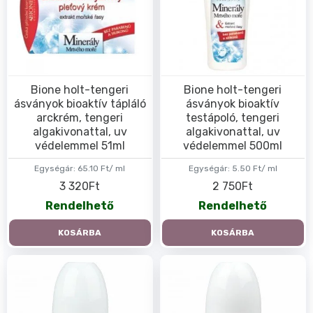
Bione holt-tengeri
Bione holt-tengeri
ásványok bioaktív tápláló
ásványok bioaktív
arckrém, tengeri
testápoló, tengeri
algakivonattal, uv
algakivonattal, uv
védelemmel 51ml
védelemmel 500ml
Egységár:
65.10 Ft/ ml
Egységár:
5.50 Ft/ ml
3 320Ft
2 750Ft
Rendelhető
Rendelhető
KOSÁRBA
KOSÁRBA