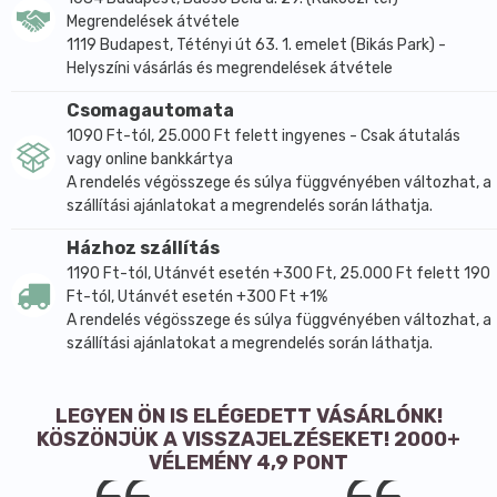
Megrendelések átvétele
1119 Budapest, Tétényi út 63. 1. emelet (Bikás Park) -
Helyszíni vásárlás és megrendelések átvétele
Csomagautomata
1090 Ft-tól, 25.000 Ft felett ingyenes - Csak átutalás
vagy online bankkártya
A rendelés végösszege és súlya függvényében változhat, a
szállítási ajánlatokat a megrendelés során láthatja.
Házhoz szállítás
1190 Ft-tól, Utánvét esetén +300 Ft, 25.000 Ft felett 190
Ft-tól, Utánvét esetén +300 Ft +1%
A rendelés végösszege és súlya függvényében változhat, a
szállítási ajánlatokat a megrendelés során láthatja.
LEGYEN ÖN IS ELÉGEDETT VÁSÁRLÓNK!
KÖSZÖNJÜK A VISSZAJELZÉSEKET! 2000+
VÉLEMÉNY 4,9 PONT