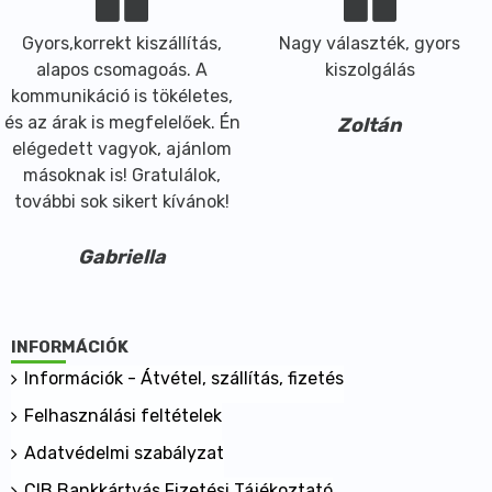
Gyors,korrekt kiszállítás,
Nagy választék, gyors
alapos csomagoás. A
kiszolgálás
kommunikáció is tökéletes,
és az árak is megfelelőek. Én
Zoltán
elégedett vagyok, ajánlom
másoknak is! Gratulálok,
további sok sikert kívánok!
Gabriella
INFORMÁCIÓK
Információk - Átvétel, szállítás, fizetés
Felhasználási feltételek
Adatvédelmi szabályzat
CIB Bankkártyás Fizetési Tájékoztató