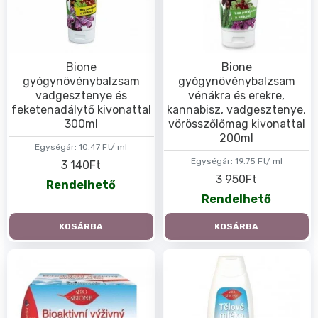
Bione
Bione
gyógynövénybalzsam
gyógynövénybalzsam
vadgesztenye és
vénákra és erekre,
feketenadálytő kivonattal
kannabisz, vadgesztenye,
300ml
vörösszőlőmag kivonattal
200ml
Egységár:
10.47 Ft/ ml
Egységár:
19.75 Ft/ ml
3 140Ft
3 950Ft
Rendelhető
Rendelhető
KOSÁRBA
KOSÁRBA