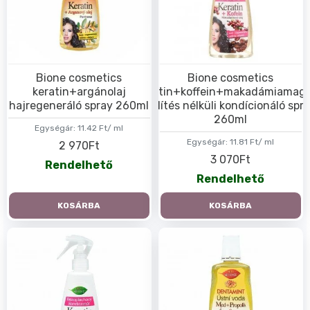
Bione cosmetics
Bione cosmetics
keratin+argánolaj
keratin+koffein+makadámiamago
hajregeneráló spray 260ml
öblítés nélküli kondícionáló spr
260ml
Egységár:
11.42 Ft/ ml
Egységár:
11.81 Ft/ ml
2 970Ft
3 070Ft
Rendelhető
Rendelhető
KOSÁRBA
KOSÁRBA