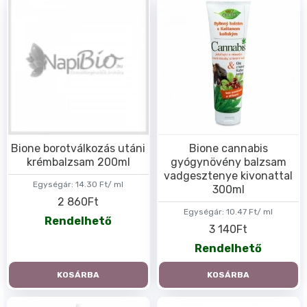
Bione borotválkozás utáni
Bione cannabis
krémbalzsam 200ml
gyógynövény balzsam
vadgesztenye kivonattal
Egységár:
14.30 Ft/ ml
300ml
2 860Ft
Egységár:
10.47 Ft/ ml
Rendelhető
3 140Ft
Rendelhető
KOSÁRBA
KOSÁRBA