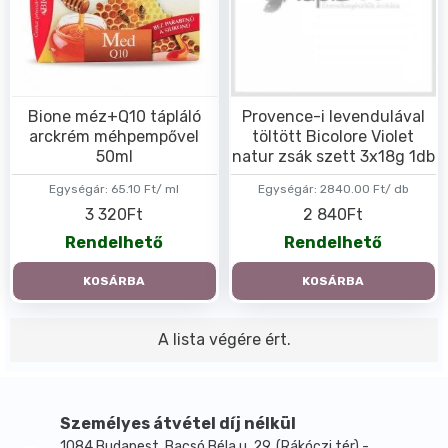
Bione méz+Q10 tápláló
Provence-i levendulával
arckrém méhpempővel
töltött Bicolore Violet
50ml
natur zsák szett 3x18g 1db
Egységár:
65.10 Ft/ ml
Egységár:
2840.00 Ft/ db
3 320Ft
2 840Ft
Rendelhető
Rendelhető
KOSÁRBA
KOSÁRBA
A lista végére ért.
Személyes átvétel díj nélkül
1084 Budapest, Bacsó Béla u. 29. (Rákóczi tér) -