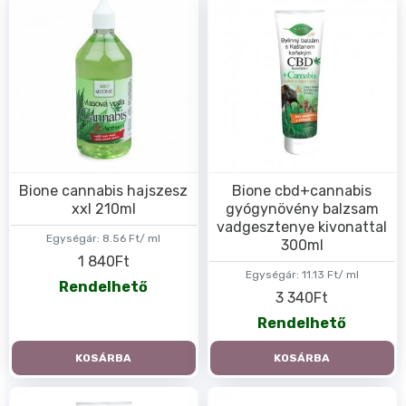
Bione cannabis hajszesz
Bione cbd+cannabis
xxl 210ml
gyógynövény balzsam
vadgesztenye kivonattal
Egységár:
8.56 Ft/ ml
300ml
1 840Ft
Egységár:
11.13 Ft/ ml
Rendelhető
3 340Ft
Rendelhető
KOSÁRBA
KOSÁRBA