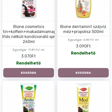
Bione cosmetics
Bione dentamint szájvíz
ratin+koffein+makadámiamagolaj
méz+propolisz 500ml
blítés nélküli kondícionáló spray
Egységár:
6.18 Ft/ ml
260ml
3 090Ft
Egységár:
11.81 Ft/ ml
Rendelhető
3 070Ft
Rendelhető
KOSÁRBA
KOSÁRBA