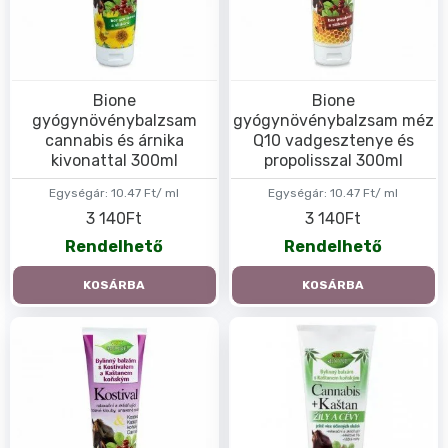
Bione
Bione
gyógynövénybalzsam
gyógynövénybalzsam méz
cannabis és árnika
Q10 vadgesztenye és
kivonattal 300ml
propolisszal 300ml
Egységár:
10.47 Ft/ ml
Egységár:
10.47 Ft/ ml
3 140Ft
3 140Ft
Rendelhető
Rendelhető
KOSÁRBA
KOSÁRBA