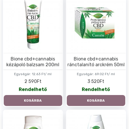
Bione cbd+cannabis
Bione cbd+cannabis
kézápoló balzsam 200ml
ránctalanító arckrém 50ml
Egységár:
12.63 Ft/ ml
Egységár:
69.02 Ft/ ml
2 590Ft
3 520Ft
Rendelhető
Rendelhető
KOSÁRBA
KOSÁRBA