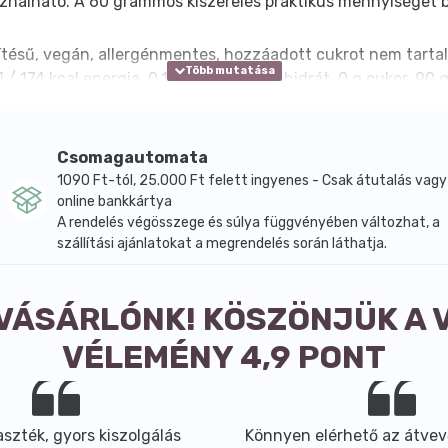
asználható. A 60 grammos kiszerelés praktikus mennyiséget b
sítésű, vegán, allergénmentes, hozzáadott cukrot nem tart
4 kcal energia, 0,1 g zsír, 0 g szénhidrát, 0 g cukor, 90 g 
nyiségben. Tárolása jól zártan, száraz, hűvös, fényvédett 
Csomagautomata
1090 Ft-tól, 25.000 Ft felett ingyenes - Csak átutalás vagy
online bankkártya
A rendelés végösszege és súlya függvényében változhat, a
s feltüntetve
szállítási ajánlatokat a megrendelés során láthatja.
 VÁSÁRLÓNK! KÖSZÖNJÜK A 
VÉLEMÉNY 4,9 PONT
szték, gyors kiszolgálás
Könnyen elérhető az átvev