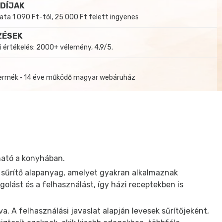
 DÍJAK
a 1 090 Ft-tól, 25 000 Ft felett ingyenes
ZÉSEK
i értékelés: 2000+ vélemény, 4,9/5.
termék • 14 éve működő magyar webáruház
ható a konyhában.
s sűrítő alapanyag, amelyet gyakran alkalmaznak
golást és a felhasználást, így házi receptekben is
. A felhasználási javaslat alapján levesek sűrítőjeként,