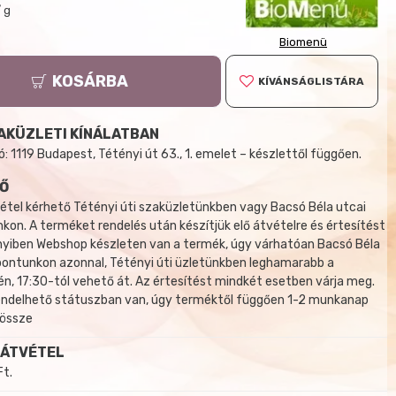
/ g
Biomenü
KOSÁRBA
KÍVÁNSÁGLISTÁRA
AKÜZLETI KÍNÁLATBAN
 1119 Budapest, Tétényi út 63., 1. emelet – készlettől függően.
Ő
tel kérhető Tétényi úti szaküzletünkben vagy Bacsó Béla utcai
kon. A terméket rendelés után készítjük elő átvételre és értesítést
yiben Webshop készleten van a termék, úgy várhatóan Bacsó Béla
 pontunkon azonnal, Tétényi úti üzletünkben leghamarabb a
, 17:30-tól vehető át. Az értesítést mindkét esetben várja meg.
endelhető státuszban van, úgy terméktől függően 1-2 munkanap
 össze
 ÁTVÉTEL
Ft.