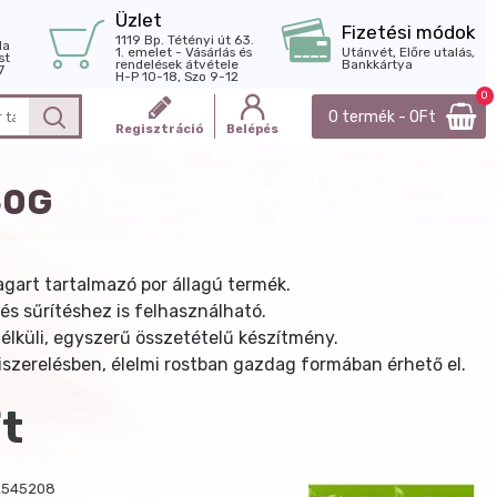
Üzlet
Fizetési módok
1119 Bp. Tétényi út 63.
la
1. emelet - Vásárlás és
Utánvét, Előre utalás,
st
rendelések átvétele
Bankkártya
7
H-P 10-18, Szo 9-12
0
0 termék - 0Ft
Regisztráció
Belépés
60G
agart tartalmazó por állagú termék.
és sűrítéshez is felhasználható.
lküli, egyszerű összetételű készítmény.
szerelésben, élelmi rostban gazdag formában érhető el.
t
2545208