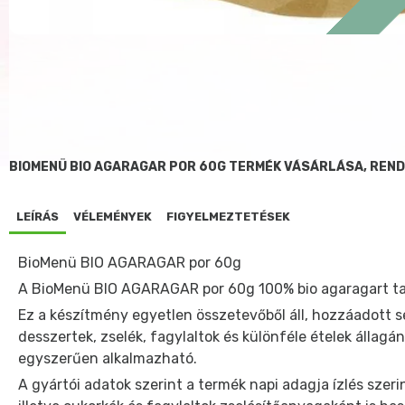
BIOMENÜ BIO AGARAGAR POR 60G TERMÉK VÁSÁRLÁSA, REN
LEÍRÁS
VÉLEMÉNYEK
FIGYELMEZTETÉSEK
BioMenü BIO AGARAGAR por 60g
A BioMenü BIO AGARAGAR por 60g 100% bio agaragart tar
Ez a készítmény egyetlen összetevőből áll, hozzáadott s
desszertek, zselék, fagylaltok és különféle ételek állagá
egyszerűen alkalmazható.
A gyártói adatok szerint a termék napi adagja ízlés szer