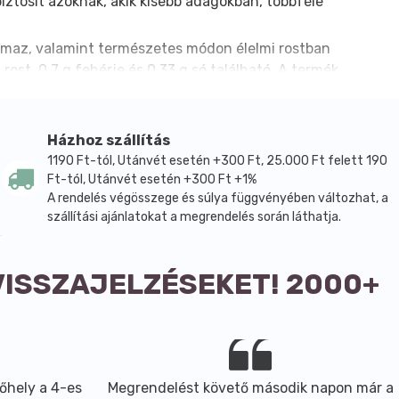
iztosít azoknak, akik kisebb adagokban, többféle
almaz, valamint természetes módon élelmi rostban
rost, 0,7 g fehérje és 0,33 g só található. A termék
helyen javasolt.
Házhoz szállítás
1190 Ft-tól, Utánvét esetén +300 Ft, 25.000 Ft felett 190
Ft-tól, Utánvét esetén +300 Ft +1%
A rendelés végösszege és súlya függvényében változhat, a
szállítási ajánlatokat a megrendelés során láthatja.
VISSZAJELZÉSEKET! 2000+
őhely a 4-es
Megrendelést követő második napon már a