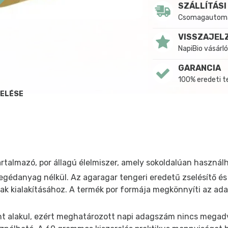
SZÁLLÍTÁSI
Csomagautomat
VISSZAJEL
NapiBio vásárló
GARANCIA
100% eredeti 
DELÉSE
talmazó, por állagú élelmiszer, amely sokoldalúan használ
egédanyag nélkül. Az agaragar tengeri eredetű zselésítő é
nak kialakításához. A termék por formája megkönnyíti az ada
int alakul, ezért meghatározott napi adagszám nincs megadva