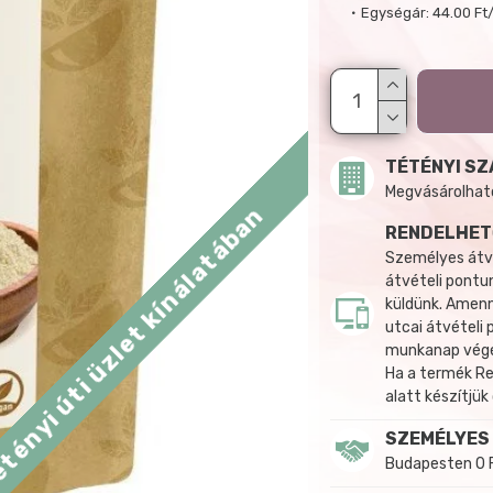
Egységár:
44.00 Ft
TÉTÉNYI SZ
Megvásárolható:
tényi úti üzlet kínálatában
RENDELHET
Személyes átvé
átvételi pontun
küldünk. Amenn
utcai átvételi
munkanap végén
Ha a termék R
alatt készítjük
SZEMÉLYES
Budapesten 0 