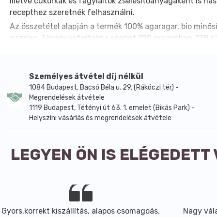
illetve cukorkák és fagylaltok zselésítőanyagaként is h
recepthez szeretnék felhasználni.
Az összetétel alapján a termék 100% agaragar, bio minő
gazdag. Tápanyagtartalma szerint 100 grammban 728 kJ / 17
emellett jódot is tartalmaz, 100 grammonként 807 µg men
Főbb hatóanyagok és összetevők
Személyes átvétel díj nélkül
Adagolási egység: ízlés szerint
1084 Budapest, Bacsó Béla u. 29. (Rákóczi tér) -
Bio agaragar ízlés szerint
Megrendelések átvétele
Aktív összetevő: 100% agaragar
1119 Budapest, Tétényi út 63. 1. emelet (Bikás Park) -
Segédanyagok: a gyártói oldalon külön segédanyag ninc
Helyszíni vásárlás és megrendelések átvétele
Tápanyagtartalom 100 g termékben
Energia 728 kJ / 174 kcal
LEGYEN ÖN IS ELÉGEDETT
Zsír 0,1 g
amelyben telített zsírsav 0,1 g
amelyben egyszeresen telítetlen zsírsav 0,1 g
amelyben többszörösen telítetlen zsírsav 0,1 g
Szénhidrát 0 g
amelyben cukor 0 g
Gyors,korrekt kiszállítás, alapos csomagoás.
Nagy vála