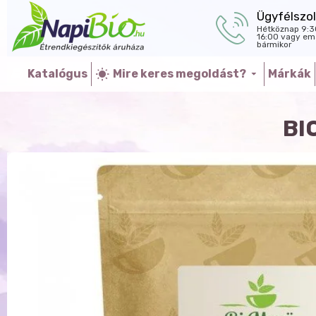
Ügyfélszol
Hétköznap 9:3
16:00 vagy ema
bármikor
Katalógus
Mire keres megoldást?
Márkák
BI