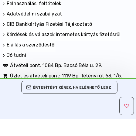
Felhasználási feltételek
Adatvédelmi szabályzat
CIB Bankkártyás Fizetési Tájékoztató
Kérdések és válaszok internetes kártyás fizetésről
Elállás a szerződéstől
Jó tudni
Átvételi pont: 1084 Bp. Bacsó Béla u. 29.
Üzlet és átvételi pont: 1119 Bp. Tétényi út 63. 1/5.
BANKKÁRTYÁVAL IS FIZETHET NÁLUNK!
ÉRTESÍTÉST KÉREK, HA ELÉRHETŐ LESZ
Minden jog fenntartva, MaxShopping Kft. 2013-2026
Árukereső.hu