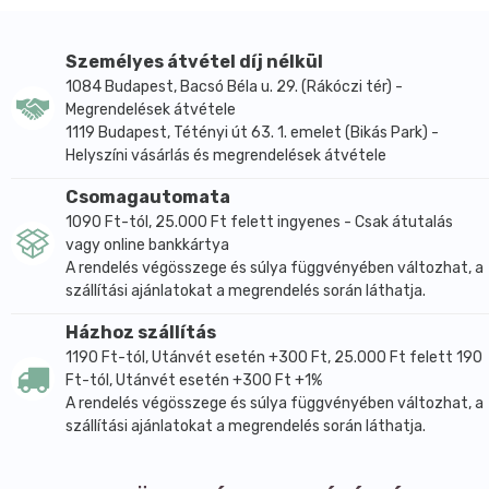
a fogmosást követően.
ÖSSZETEVŐK/INGREDIENTS (INCI): AQUA, ECHINACEA
PURPUREA EXTR.*, CHAMOMILLA RECUTITA EXTR.*,
Személyes átvétel díj nélkül
MENTHA PIPERITA EXTR.*, MARRUBIUM VULGARE
1084 Budapest, Bacsó Béla u. 29. (Rákóczi tér) -
Megrendelések átvétele
EXTR.*, CALCIUM CARBONATE, HELIANTHUS
1119 Budapest, Tétényi út 63. 1. emelet (Bikás Park) -
TUBEROSUS EXTR.*, GLYCERIN, XANTHAN GUM,
Helyszíni vásárlás és megrendelések átvétele
XYLITHOL, SODIUM BICARBONATE, COCO-GLUCOSIDE,
SODIUM BENZOATE, POTASSIUM CHLORIDE,
Csomagautomata
POTASSIUM SORBATE, MAGNESIUM SULFATE, ZINC
1090 Ft-tól, 25.000 Ft felett ingyenes - Csak átutalás
SULFATE, MENTHA ARVENSIS OIL (LIMONENE)*,
vagy online bankkártya
A rendelés végösszege és súlya függvényében változhat, a
MENTHOL*, TOCOPHEROL, ASCORBIC ACID, CITRUS
szállítási ajánlatokat a megrendelés során láthatja.
LIMON P. OIL (d-LIMONENE, CITRAL, GERANIOL)*,
PANTOTHENIC ACID, EUCALYPTUS GLOBULUS L. OIL.
Házhoz szállítás
(LIMONENE)*, SPINACIA OLERACEA L. EXTR*.
1190 Ft-tól, Utánvét esetén +300 Ft, 25.000 Ft felett 190
*= ellenőrzött ökológiai termelésből származik
Ft-tól, Utánvét esetén +300 Ft +1%
A rendelés végösszege és súlya függvényében változhat, a
Tanúsítja a BIOKONTROLL Hungária, HU-ÖKO-01
szállítási ajánlatokat a megrendelés során láthatja.