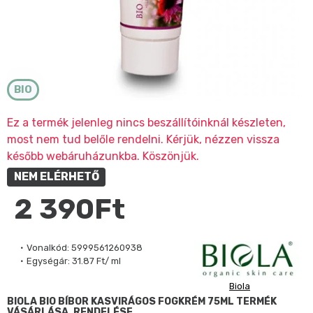
BIO
Ez a termék jelenleg nincs beszállítóinknál készleten,
most nem tud belőle rendelni. Kérjük, nézzen vissza
később webáruházunkba. Köszönjük.
NEM ELÉRHETŐ
2 390Ft
Vonalkód:
5999561260938
Egységár:
31.87 Ft/ ml
Biola
BIOLA BIO BÍBOR KASVIRÁGOS FOGKRÉM 75ML TERMÉK
VÁSÁRLÁSA, RENDELÉSE