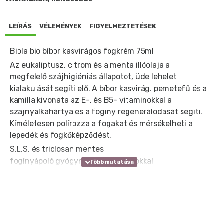
LEÍRÁS
VÉLEMÉNYEK
FIGYELMEZTETÉSEK
Biola bio bíbor kasvirágos fogkrém 75ml
Az eukaliptusz, citrom és a menta illóolaja a
megfelelő szájhigiéniás állapotot, üde lehelet
kialakulását segíti elő. A bíbor kasvirág, pemetefű és a
kamilla kivonata az E-, és B5- vitaminokkal a
szájnyálkahártya és a fogíny regenerálódását segíti.
Kíméletesen polírozza a fogakat és mérsékelheti a
lepedék és fogkőképződést.
S.L.S. és triclosan mentes
fogínyápoló gyógynövény kivonatokkal
üde lehellet
Alkalmazása: Kb.. 1 cm3 fogkrémet a fogkefére
viszünk, majd a fogtisztítás helyes gyakorlata szerint
eloszlatjuk a fogakon. Kétszer öblítsük ki a szájüreget