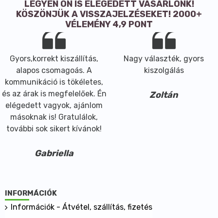
LEGYEN ÖN IS ELÉGEDETT VÁSÁRLÓNK!
KÖSZÖNJÜK A VISSZAJELZÉSEKET! 2000+
VÉLEMÉNY 4,9 PONT
Gyors,korrekt kiszállítás,
Nagy választék, gyors
alapos csomagoás. A
kiszolgálás
kommunikáció is tökéletes,
és az árak is megfelelőek. Én
Zoltán
elégedett vagyok, ajánlom
másoknak is! Gratulálok,
további sok sikert kívánok!
Gabriella
INFORMÁCIÓK
Információk - Átvétel, szállítás, fizetés