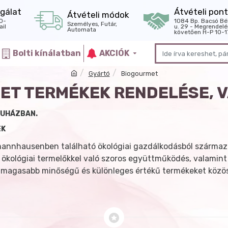
gálat
Átvételi pont
Átvételi módok
0-
1084 Bp. Bacsó Bé
Személyes, Futár,
il
u. 29 - Megrendelé
Automata
követően H-P 10-1
Bolti kínálatban
AKCIÓK
Gyártó
Biogourmet
ET TERMÉKEK RENDELÉSE, 
RUHÁZBAN.
EK
annhausenben található ökológiai gazdálkodásból származ
ológiai termelőkkel való szoros együttműködés, valamint
gmagasabb minőségű és különleges értékű termékeket közös