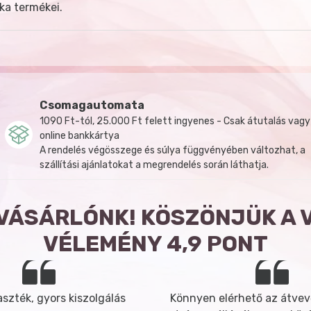
ka termékei.
Csomagautomata
1090 Ft-tól, 25.000 Ft felett ingyenes - Csak átutalás vagy
online bankkártya
A rendelés végösszege és súlya függvényében változhat, a
szállítási ajánlatokat a megrendelés során láthatja.
 VÁSÁRLÓNK! KÖSZÖNJÜK A 
VÉLEMÉNY 4,9 PONT
szték, gyors kiszolgálás
Könnyen elérhető az átvev