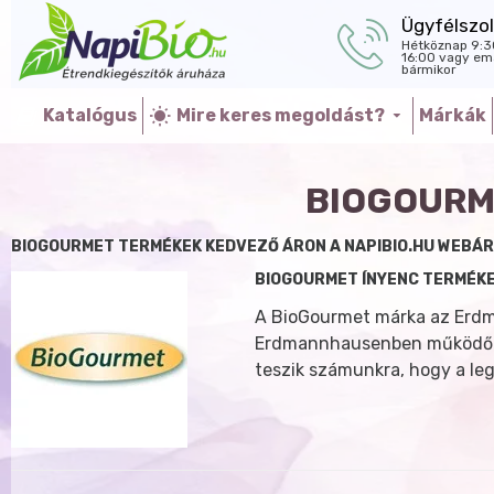
Ügyfélszol
Hétköznap 9:3
16:00 vagy ema
bármikor
Katalógus
Mire keres megoldást?
Márkák
BIOGOURM
BIOGOURMET TERMÉKEK KEDVEZŐ ÁRON A NAPIBIO.HU WEBÁ
BIOGOURMET ÍNYENC TERMÉK
A BioGourmet márka az Erdm
Erdmannhausenben működő ök
teszik számunkra, hogy a le