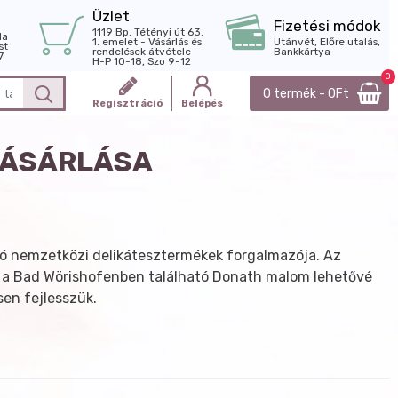
Üzlet
Fizetési módok
1119 Bp. Tétényi út 63.
la
1. emelet - Vásárlás és
Utánvét, Előre utalás,
st
rendelések átvétele
Bankkártya
7
H-P 10-18, Szo 9-12
0
0 termék - 0Ft
Regisztráció
Belépés
VÁSÁRLÁSA
ó nemzetközi delikátesztermékek forgalmazója. Az
 a Bad Wörishofenben található Donath malom lehetővé
en fejlesszük.