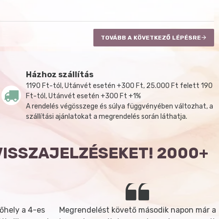
TOVÁBB A KÖVETKEZŐ LÉPÉSRE
Házhoz szállítás
1190 Ft-tól, Utánvét esetén +300 Ft, 25.000 Ft felett 190
Ft-tól, Utánvét esetén +300 Ft +1%
A rendelés végösszege és súlya függvényében változhat, a
szállítási ajánlatokat a megrendelés során láthatja.
VISSZAJELZÉSEKET! 2000+
őhely a 4-es
Megrendelést követő második napon már a