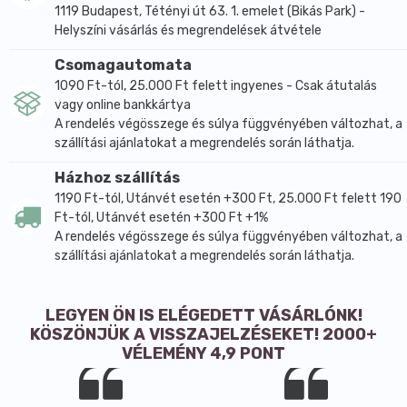
1119 Budapest, Tétényi út 63. 1. emelet (Bikás Park) -
Helyszíni vásárlás és megrendelések átvétele
Csomagautomata
1090 Ft-tól, 25.000 Ft felett ingyenes - Csak átutalás
vagy online bankkártya
A rendelés végösszege és súlya függvényében változhat, a
szállítási ajánlatokat a megrendelés során láthatja.
Házhoz szállítás
1190 Ft-tól, Utánvét esetén +300 Ft, 25.000 Ft felett 190
Ft-tól, Utánvét esetén +300 Ft +1%
A rendelés végösszege és súlya függvényében változhat, a
szállítási ajánlatokat a megrendelés során láthatja.
LEGYEN ÖN IS ELÉGEDETT VÁSÁRLÓNK!
KÖSZÖNJÜK A VISSZAJELZÉSEKET! 2000+
VÉLEMÉNY 4,9 PONT