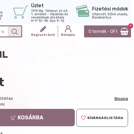
Üzlet
Fizetési módok
1119 Bp. Tétényi út 63.
la
1. emelet - Vásárlás és
Utánvét, Előre utalás,
st
rendelések átvétele
Bankkártya
7
H-P 10-18, Szo 9-12
0
0 termék - 0Ft
Regisztráció
Belépés
ML
t
094946
Bioasia
 ml
KOSÁRBA
KÍVÁNSÁGLISTÁRA