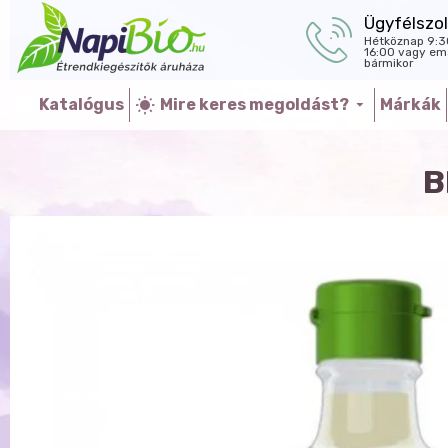
Ügyfélszol
Hétköznap 9:3
16:00 vagy ema
bármikor
Katalógus
Mire keres megoldást?
Márkák
B