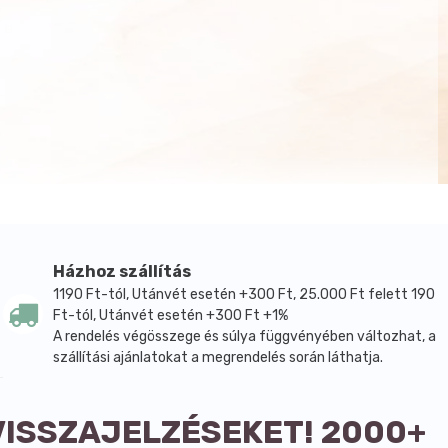
Házhoz szállítás
1190 Ft-tól, Utánvét esetén +300 Ft, 25.000 Ft felett 190
Ft-tól, Utánvét esetén +300 Ft +1%
A rendelés végösszege és súlya függvényében változhat, a
szállítási ajánlatokat a megrendelés során láthatja.
VISSZAJELZÉSEKET! 2000+