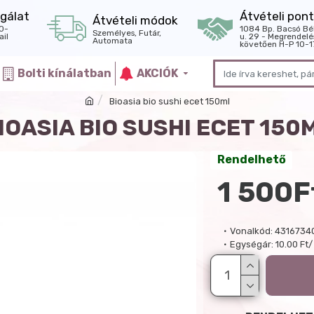
gálat
Átvételi pont
Átvételi módok
0-
1084 Bp. Bacsó Bé
Személyes, Futár,
il
u. 29 - Megrendelé
Automata
követően H-P 10-1
Bolti kínálatban
AKCIÓK
Bioasia bio sushi ecet 150ml
IOASIA BIO SUSHI ECET 150
Rendelhető
1 500F
Vonalkód:
4316734
Egységár:
10.00 Ft/