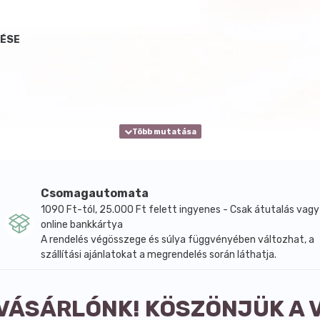
LÉSE
Csomagautomata
1090 Ft-tól, 25.000 Ft felett ingyenes - Csak átutalás vagy
online bankkártya
A rendelés végösszege és súlya függvényében változhat, a
szállítási ajánlatokat a megrendelés során láthatja.
 VÁSÁRLÓNK! KÖSZÖNJÜK A 