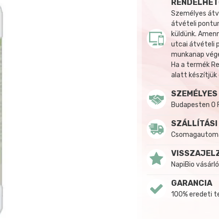
RENDELHET
Személyes átvé
átvételi pontun
küldünk. Amenn
utcai átvételi
munkanap végén
Ha a termék R
alatt készítjük
SZEMÉLYES
Budapesten 0 
SZÁLLÍTÁSI
Csomagautomat
VISSZAJEL
NapiBio vásárló
GARANCIA
100% eredeti 