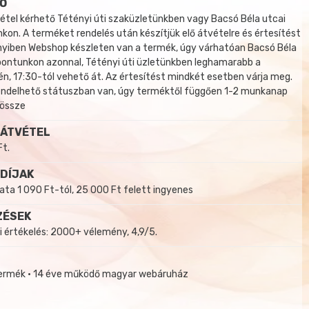
Ő
tel kérhető Tétényi úti szaküzletünkben vagy Bacsó Béla utcai
kon. A terméket rendelés után készítjük elő átvételre és értesítést
yiben Webshop készleten van a termék, úgy várhatóan Bacsó Béla
 pontunkon azonnal, Tétényi úti üzletünkben leghamarabb a
, 17:30-tól vehető át. Az értesítést mindkét esetben várja meg.
endelhető státuszban van, úgy terméktől függően 1-2 munkanap
 össze
 ÁTVÉTEL
Ft.
 DÍJAK
a 1 090 Ft-tól, 25 000 Ft felett ingyenes
ZÉSEK
i értékelés: 2000+ vélemény, 4,9/5.
termék • 14 éve működő magyar webáruház