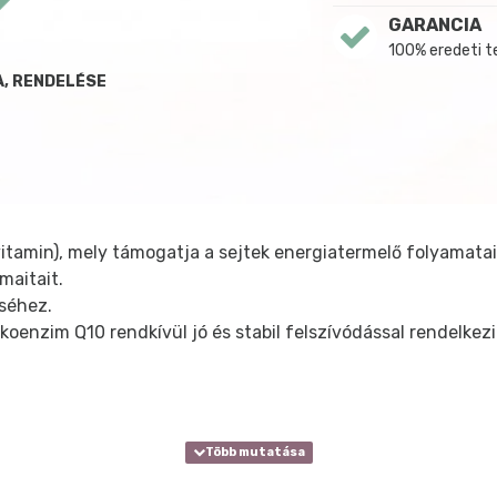
GARANCIA
100% eredeti 
A, RENDELÉSE
itamin), mely támogatja a sejtek energiatermelő folyamatai
maitait.
éséhez.
oenzim Q10 rendkívül jó és stabil felszívódással rendelkezi