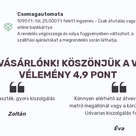
Csomagautomata
1090 Ft-tól, 25.000 Ft felett ingyenes - Csak átutalás vagy
online bankkártya
A rendelés végösszege és súlya függvényében változhat, a
szállítási ajánlatokat a megrendelés során láthatja.
 VÁSÁRLÓNK! KÖSZÖNJÜK A 
nsúlyozott, vegyes étrendet és az egészséges életmódot.
VÉLEMÉNY 4,9 PONT
a csak – orvossal, vagy hozzáértő egészségügyi szakemberr
aolaj, nedvesítőszer: glicerin, Ubiquinon (koenzim Q10), víz
szték, gyors kiszolgálás
Könnyen elérhető az átvev
metró megállónál vagy a körút
Udvarias kiszolgálás 
Zoltán
Éva