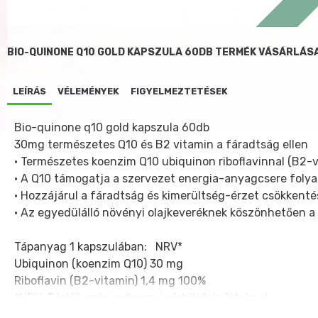
BIO-QUINONE Q10 GOLD KAPSZULA 60DB TERMÉK VÁSÁRLÁS
LEÍRÁS
VÉLEMÉNYEK
FIGYELMEZTETÉSEK
Bio-quinone q10 gold kapszula 60db
30mg természetes Q10 és B2 vitamin a fáradtság ellen
•
Természetes koenzim Q10 ubiquinon riboflavinnal (B2-v
•
A Q10 támogatja a szervezet energia-anyagcsere folya
•
Hozzájárul a fáradtság és kimerültség-érzet csökkent
•
Az egyedülálló növényi olajkeveréknek köszönhetően a k
Tápanyag 1 kapszulában:
NRV*
Ubiquinon (koenzim Q10)
30 mg
Riboflavin (B2-vitamin)
1,4 mg
100%
*NRV: Táplálkozási referenciaérték felnőtteknek.
Termékjellemzők