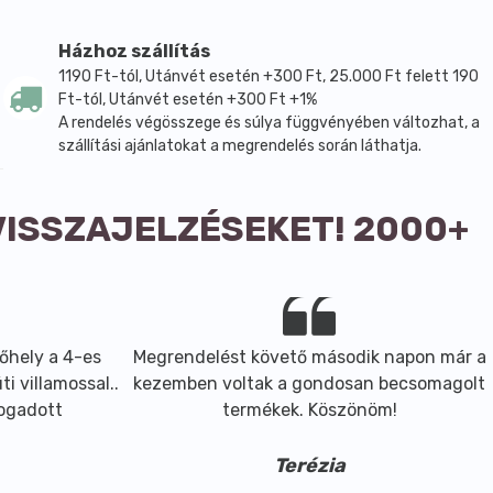
Házhoz szállítás
1190 Ft-tól, Utánvét esetén +300 Ft, 25.000 Ft felett 190
Ft-tól, Utánvét esetén +300 Ft +1%
A rendelés végösszege és súlya függvényében változhat, a
szállítási ajánlatokat a megrendelés során láthatja.
VISSZAJELZÉSEKET! 2000+
el történt egyeztetést követően javasolt
, antioxidáns: d-α-tokoferol, riboflavin (B2-vitamin),
őhely a 4-es
Megrendelést követő második napon már a
i villamossal..
kezemben voltak a gondosan becsomagolt
fogadott
termékek. Köszönöm!
Terézia