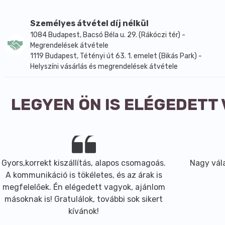
Adagolás:
1 kapszulát naponta étkezés közben bevenni.
Személyes átvétel díj nélkül
1084 Budapest, Bacsó Béla u. 29. (Rákóczi tér) -
Tárolás:
Megrendelések átvétele
1119 Budapest, Tétényi út 63. 1. emelet (Bikás Park) -
Szobahőmérsékleten, napfénytől védve.
Helyszíni vásárlás és megrendelések átvétele
Figyelmeztetések:
Az ajánlott napi fogyasztási mennyiséget ne lépje túl.
LEGYEN ÖN IS ELÉGEDETT
Az étrend-kiegészítő szedése nem helyettesíti a kiegye
Várandós és szoptató anyák részére a termék fogyasztás
A termék kisgyermekek elől elzárva tartandó.
Összetevők: szójaolaj, zselatin, részben hidrogénzett szój
Gyors,korrekt kiszállítás, alapos csomagoás.
Nagy vála
színezék: vas-oxid, riboflavin
A kommunikáció is tökéletes, és az árak is
megfelelőek. Én elégedett vagyok, ajánlom
Szabadalmaztatott gyártási eljárás
másoknak is! Gratulálok, további sok sikert
(EP 3 190 898 B1).
kívánok!
Miért szedjen Bio-Quinone Q10-et?