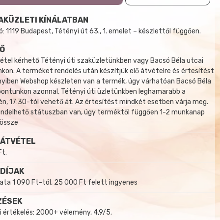
AKÜZLETI KÍNÁLATBAN
 1119 Budapest, Tétényi út 63., 1. emelet – készlettől függően.
Ő
tel kérhető Tétényi úti szaküzletünkben vagy Bacsó Béla utcai
kon. A terméket rendelés után készítjük elő átvételre és értesítést
yiben Webshop készleten van a termék, úgy várhatóan Bacsó Béla
 pontunkon azonnal, Tétényi úti üzletünkben leghamarabb a
, 17:30-tól vehető át. Az értesítést mindkét esetben várja meg.
endelhető státuszban van, úgy terméktől függően 1-2 munkanap
 össze
 ÁTVÉTEL
Ft.
 DÍJAK
a 1 090 Ft-tól, 25 000 Ft felett ingyenes
ZÉSEK
i értékelés: 2000+ vélemény, 4,9/5.