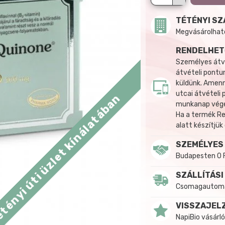
TÉTÉNYI SZ
Megvásárolható:
RENDELHET
Személyes átvé
átvételi pontun
küldünk. Amenn
utcai átvételi
tényi úti üzlet kínálatában
munkanap végén
Ha a termék R
alatt készítjük
SZEMÉLYES
Budapesten 0 
SZÁLLÍTÁSI
Csomagautomat
VISSZAJEL
NapiBio vásárló