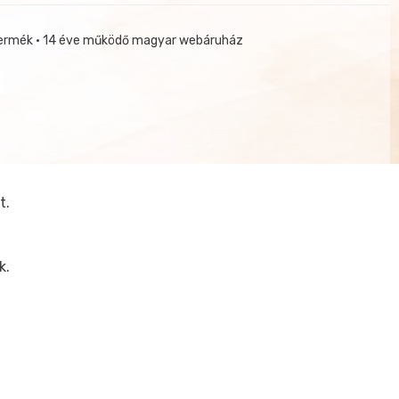
termék • 14 éve működő magyar webáruház
t.
k.