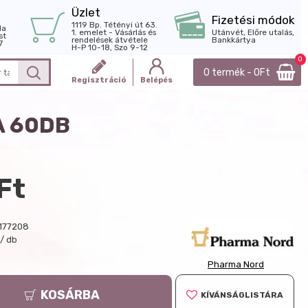
Üzlet
Fizetési módok
1119 Bp. Tétényi út 63.
la
1. emelet - Vásárlás és
Utánvét, Előre utalás,
st
rendelések átvétele
Bankkártya
7
H-P 10-18, Szo 9-12
0
0 termék - 0Ft
Regisztráció
Belépés
A 60DB
Ft
177208
t/ db
Pharma Nord
KOSÁRBA
KÍVÁNSÁGLISTÁRA