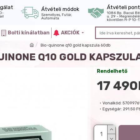
gálat
Átvételi pont
Átvételi módok
0-
1084 Bp. Bacsó Bé
Személyes, Futár,
il
u. 29 - Megrendelé
Automata
követően H-P 10-1
Bolti kínálatban
AKCIÓK
Bio-quinone q10 gold kapszula 60db
UINONE Q10 GOLD KAPSZUL
Rendelhető
17 490
Vonalkód:
5709976
Egységár:
291.50 F