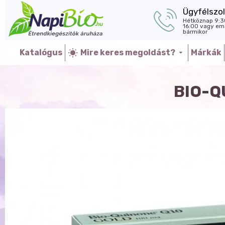
Ügyfélszol
Hétköznap 9:3
16:00 vagy ema
bármikor
Katalógus
Mire keres megoldást?
Márkák
BIO-Q