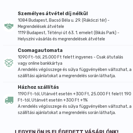
táplálékunkat figyelembe véve az amaránt
vastartalma kiemelkedő mind mennyiségét, mind
Személyes átvétel díj nélkül
biológiai hasznosulását tekintve. Ez nemcsak a
1084 Budapest, Bacsó Béla u. 29. (Rákóczi tér) -
Megrendelések átvétele
vegetáriánusok számára lehet érdekes, akiknek
1119 Budapest, Tétényi út 63. 1. emelet (Bikás Park) -
szervezetük vashoz juttatása táplálkozásuk egyik
Helyszíni vásárlás és megrendelések átvétele
Achilles-pontja, hanem a világ lakosságának 20%-át
kitevő valamennyi vashiányosnak.
Csomagautomata
1090 Ft-tól, 25.000 Ft felett ingyenes - Csak átutalás
Kiemelendő kalcium tartalma is, amely nemcsak
vagy online bankkártya
meghaladja a tejét, hanem biológiai hasznosulását
A rendelés végösszege és súlya függvényében változhat, a
tekintve a legjobb kalcium forrást jelentő élelmiszer.
szállítási ajánlatokat a megrendelés során láthatja.
Az amaránt magnézium tartalma nagyságrenddel
Házhoz szállítás
nagyobb a gabonaféléknél, amely jótékony hatással
1190 Ft-tól, Utánvét esetén +300 Ft, 25.000 Ft felett 190
van az elme frissességének megőrzésére és a
Ft-tól, Utánvét esetén +300 Ft +1%
szívizom működésére.
A rendelés végösszege és súlya függvényében változhat, a
Ezeket a beltartalmi értékeket még értékesebbé teszi
szállítási ajánlatokat a megrendelés során láthatja.
az amaránt gluténmentessége, amelynek
köszönhetően lisztérzékenyek számára is elérhető.
LEGYEN ÖN IS ELÉGEDETT VÁSÁRLÓNK!