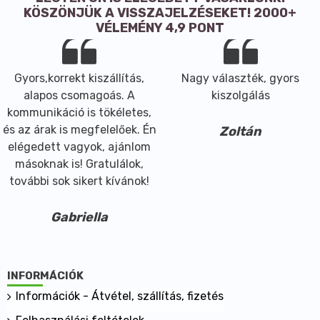
A pattogatott amaránt mag felhasználhatósága
KÖSZÖNJÜK A VISSZAJELZÉSEKET! 2000+
sokrétű. A legegyszerűbb, ha reggeli müzlinket
VÉLEMÉNY 4,9 PONT
gazdagítjuk vele vagy önmagában keverjük tejbe,
joghurtba. Ezen kívül a sütőipari termékeken, a
leveseken, a salátákon, a különböző édességeken
Gyors,korrekt kiszállítás,
Nagy választék, gyors
keresztül a töltelék és panír anyagig nagy
alapos csomagoás. A
kiszolgálás
változatosságot biztosít a felhasználónak.
kommunikáció is tökéletes,
és az árak is megfelelőek. Én
Zoltán
elégedett vagyok, ajánlom
másoknak is! Gratulálok,
további sok sikert kívánok!
Gabriella
INFORMÁCIÓK
Információk - Átvétel, szállítás, fizetés