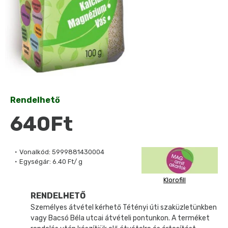
Rendelhető
640Ft
Vonalkód:
5999881430004
Egységár:
6.40 Ft/ g
Klorofill
RENDELHETŐ
Személyes átvétel kérhető Tétényi úti szaküzletünkben
vagy Bacsó Béla utcai átvételi pontunkon. A terméket