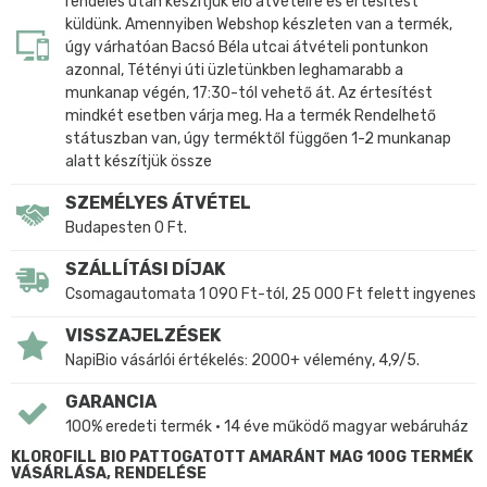
rendelés után készítjük elő átvételre és értesítést
küldünk. Amennyiben Webshop készleten van a termék,
úgy várhatóan Bacsó Béla utcai átvételi pontunkon
azonnal, Tétényi úti üzletünkben leghamarabb a
munkanap végén, 17:30-tól vehető át. Az értesítést
mindkét esetben várja meg. Ha a termék Rendelhető
státuszban van, úgy terméktől függően 1-2 munkanap
alatt készítjük össze
SZEMÉLYES ÁTVÉTEL
Budapesten 0 Ft.
SZÁLLÍTÁSI DÍJAK
Csomagautomata 1 090 Ft-tól, 25 000 Ft felett ingyenes
VISSZAJELZÉSEK
NapiBio vásárlói értékelés: 2000+ vélemény, 4,9/5.
GARANCIA
100% eredeti termék • 14 éve működő magyar webáruház
KLOROFILL BIO PATTOGATOTT AMARÁNT MAG 100G TERMÉK
VÁSÁRLÁSA, RENDELÉSE