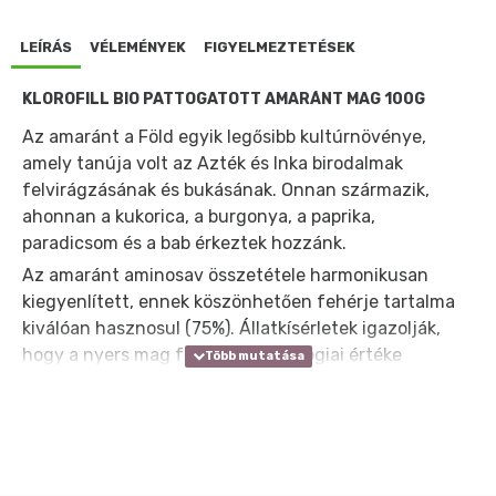
LEÍRÁS
VÉLEMÉNYEK
FIGYELMEZTETÉSEK
KLOROFILL BIO PATTOGATOTT AMARÁNT MAG 100G
Az amaránt a Föld egyik legősibb kultúrnövénye,
amely tanúja volt az Azték és Inka birodalmak
felvirágzásának és bukásának. Onnan származik,
ahonnan a kukorica, a burgonya, a paprika,
paradicsom és a bab érkeztek hozzánk.
Az amaránt aminosav összetétele harmonikusan
kiegyenlített, ennek köszönhetően fehérje tartalma
kiválóan hasznosul (75%). Állatkísérletek igazolják,
hogy a nyers mag fehérjéinek biológiai értéke
magasabb még a legközismertebb fehérjeforrásénál
is, ami hőkezeléssel még tovább fokozható.
Az amaránt kitűnő vas, kalcium, magnézium és cink
valamint egyéb mikroelem forrás.
Nemcsak a gabonák, de valamennyi fontos növényi