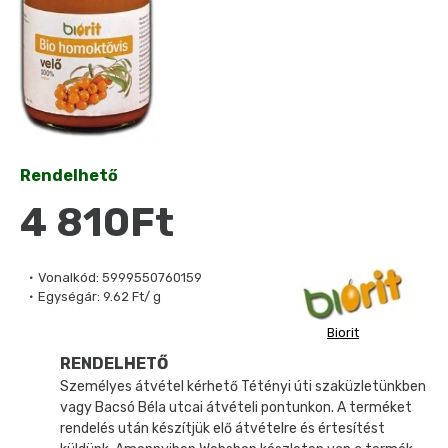
Rendelhető
4 810Ft
Vonalkód:
5999550760159
Egységár:
9.62 Ft/ g
Biorit
RENDELHETŐ
Személyes átvétel kérhető Tétényi úti szaküzletünkben
vagy Bacsó Béla utcai átvételi pontunkon. A terméket
rendelés után készítjük elő átvételre és értesítést