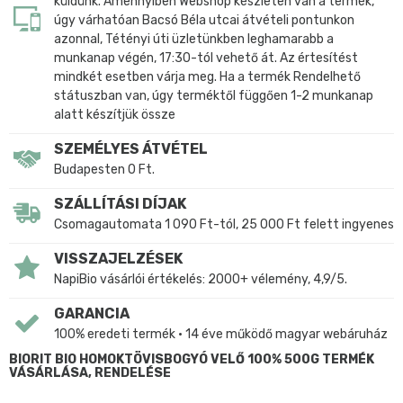
küldünk. Amennyiben Webshop készleten van a termék,
úgy várhatóan Bacsó Béla utcai átvételi pontunkon
azonnal, Tétényi úti üzletünkben leghamarabb a
munkanap végén, 17:30-tól vehető át. Az értesítést
mindkét esetben várja meg. Ha a termék Rendelhető
státuszban van, úgy terméktől függően 1-2 munkanap
alatt készítjük össze
SZEMÉLYES ÁTVÉTEL
Budapesten 0 Ft.
SZÁLLÍTÁSI DÍJAK
Csomagautomata 1 090 Ft-tól, 25 000 Ft felett ingyenes
VISSZAJELZÉSEK
NapiBio vásárlói értékelés: 2000+ vélemény, 4,9/5.
GARANCIA
100% eredeti termék • 14 éve működő magyar webáruház
BIORIT BIO HOMOKTÖVISBOGYÓ VELŐ 100% 500G TERMÉK
VÁSÁRLÁSA, RENDELÉSE