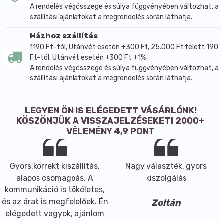
A rendelés végösszege és súlya függvényében változhat, a
szállítási ajánlatokat a megrendelés során láthatja.
Házhoz szállítás
1190 Ft-tól, Utánvét esetén +300 Ft, 25.000 Ft felett 190
Ft-tól, Utánvét esetén +300 Ft +1%
A rendelés végösszege és súlya függvényében változhat, a
szállítási ajánlatokat a megrendelés során láthatja.
LEGYEN ÖN IS ELÉGEDETT VÁSÁRLÓNK!
KÖSZÖNJÜK A VISSZAJELZÉSEKET! 2000+
VÉLEMÉNY 4,9 PONT
Gyors,korrekt kiszállítás,
Nagy választék, gyors
alapos csomagoás. A
kiszolgálás
kommunikáció is tökéletes,
és az árak is megfelelőek. Én
Zoltán
elégedett vagyok, ajánlom