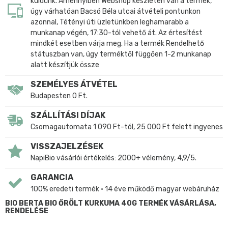
küldünk. Amennyiben Webshop készleten van a termék,
úgy várhatóan Bacsó Béla utcai átvételi pontunkon
azonnal, Tétényi úti üzletünkben leghamarabb a
munkanap végén, 17:30-tól vehető át. Az értesítést
mindkét esetben várja meg. Ha a termék Rendelhető
státuszban van, úgy terméktől függően 1-2 munkanap
alatt készítjük össze
SZEMÉLYES ÁTVÉTEL
Budapesten 0 Ft.
SZÁLLÍTÁSI DÍJAK
Csomagautomata 1 090 Ft-tól, 25 000 Ft felett ingyenes
VISSZAJELZÉSEK
NapiBio vásárlói értékelés: 2000+ vélemény, 4,9/5.
GARANCIA
100% eredeti termék • 14 éve működő magyar webáruház
BIO BERTA BIO ŐRÖLT KURKUMA 40G TERMÉK VÁSÁRLÁSA,
RENDELÉSE