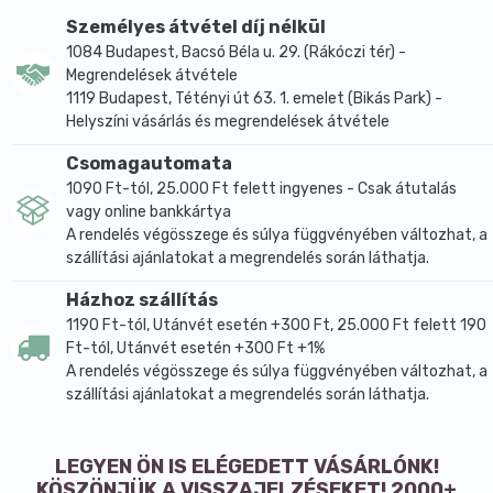
Személyes átvétel díj nélkül
1084 Budapest, Bacsó Béla u. 29. (Rákóczi tér) -
Megrendelések átvétele
1119 Budapest, Tétényi út 63. 1. emelet (Bikás Park) -
Helyszíni vásárlás és megrendelések átvétele
Csomagautomata
1090 Ft-tól, 25.000 Ft felett ingyenes - Csak átutalás
vagy online bankkártya
A rendelés végösszege és súlya függvényében változhat, a
szállítási ajánlatokat a megrendelés során láthatja.
Házhoz szállítás
1190 Ft-tól, Utánvét esetén +300 Ft, 25.000 Ft felett 190
Ft-tól, Utánvét esetén +300 Ft +1%
A rendelés végösszege és súlya függvényében változhat, a
szállítási ajánlatokat a megrendelés során láthatja.
LEGYEN ÖN IS ELÉGEDETT VÁSÁRLÓNK!
KÖSZÖNJÜK A VISSZAJELZÉSEKET! 2000+