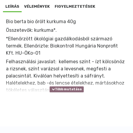
LEÍRÁS
VÉLEMÉNYEK
FIGYELMEZTETÉSEK
Bio berta bio őrölt kurkuma 40g
Összetevők: kurkuma*.
*Ellenőrzött ökológiai gazdálkodásból származó
termék. Ellenőrizte: Biokontroll Hungária Nonprofit
Kft. HU-ÖKo-01
Felhasználási javaslat: kellemes színt - ízt kölcsönöz
a rizsnek, színt varázsol a levesnek, megfesti a
palacsintát. Kiválóan helyettesíti a sáfrányt.
Halételekhez, bab -és lencse ételekhez, mártásokhoz
tökéletes választás.
A szárított terméket fénytől-, nedvességtől óvva kell
tárolni. Felhasználási javaslat: ízlés szerint.
Allergén anyagot nem tartalmaz.
Kiszerelés: 40 gr/üveg.
Származási hely: India.