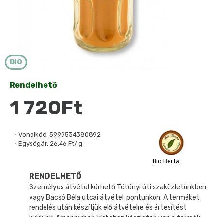
BIO
Rendelhető
1 720Ft
Vonalkód:
5999534380892
Egységár:
26.46 Ft/ g
Bio Berta
RENDELHETŐ
Személyes átvétel kérhető Tétényi úti szaküzletünkben
vagy Bacsó Béla utcai átvételi pontunkon. A terméket
rendelés után készítjük elő átvételre és értesítést