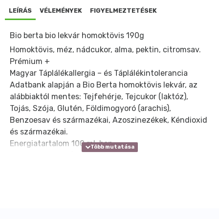
LEÍRÁS
VÉLEMÉNYEK
FIGYELMEZTETÉSEK
Bio berta bio lekvár homoktövis 190g
Homoktövis, méz, nádcukor, alma, pektin, citromsav.
Prémium +
Magyar Táplálékallergia – és Táplálékintolerancia
Adatbank alapján a Bio Berta homoktövis lekvár, az
alábbiaktól mentes: Tejfehérje, Tejcukor (laktóz),
Tojás, Szója, Glutén, Földimogyoró (arachis),
Benzoesav és származékai, Azoszinezékek, Kéndioxid
és származékai.
Energiatartalom 100 ml-ben:
Energia: 700 KJ / 168 kcal
Fehérje: 0,8 g
Szénhidrát: 41 g
Zsír: 0,1 g