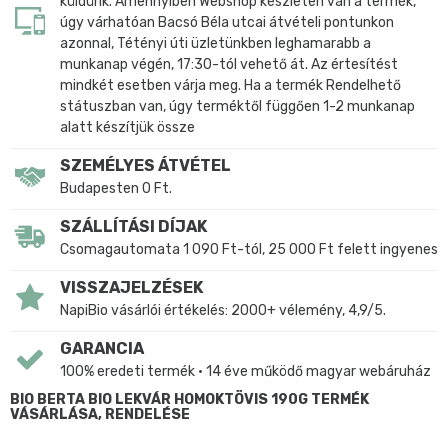
küldünk. Amennyiben Webshop készleten van a termék,
úgy várhatóan Bacsó Béla utcai átvételi pontunkon
azonnal, Tétényi úti üzletünkben leghamarabb a
munkanap végén, 17:30-tól vehető át. Az értesítést
mindkét esetben várja meg. Ha a termék Rendelhető
státuszban van, úgy terméktől függően 1-2 munkanap
alatt készítjük össze
SZEMÉLYES ÁTVÉTEL
Budapesten 0 Ft.
SZÁLLÍTÁSI DÍJAK
Csomagautomata 1 090 Ft-tól, 25 000 Ft felett ingyenes
VISSZAJELZÉSEK
NapiBio vásárlói értékelés: 2000+ vélemény, 4,9/5.
GARANCIA
100% eredeti termék • 14 éve működő magyar webáruház
BIO BERTA BIO LEKVÁR HOMOKTÖVIS 190G TERMÉK
VÁSÁRLÁSA, RENDELÉSE