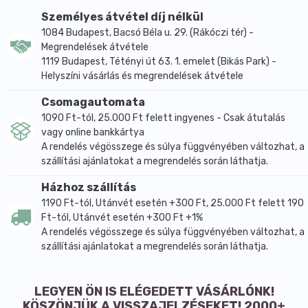
Személyes átvétel díj nélkül
1084 Budapest, Bacsó Béla u. 29. (Rákóczi tér) -
Megrendelések átvétele
1119 Budapest, Tétényi út 63. 1. emelet (Bikás Park) -
Helyszíni vásárlás és megrendelések átvétele
Csomagautomata
1090 Ft-tól, 25.000 Ft felett ingyenes - Csak átutalás
vagy online bankkártya
A rendelés végösszege és súlya függvényében változhat, a
szállítási ajánlatokat a megrendelés során láthatja.
Házhoz szállítás
1190 Ft-tól, Utánvét esetén +300 Ft, 25.000 Ft felett 190
Ft-tól, Utánvét esetén +300 Ft +1%
A rendelés végösszege és súlya függvényében változhat, a
szállítási ajánlatokat a megrendelés során láthatja.
LEGYEN ÖN IS ELÉGEDETT VÁSÁRLÓNK!
KÖSZÖNJÜK A VISSZAJELZÉSEKET! 2000+